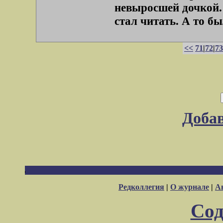
невыросшей дочкой.
стал читать. А то бы
<<
71
|
72
|
73
Доба
Редколлегия
|
О журнале
|
А
Сод