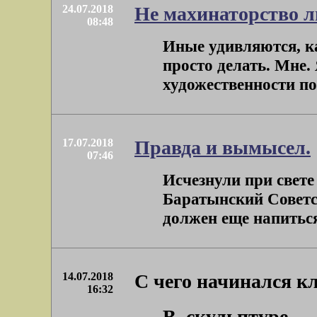
24.07.2018
Не махинаторство л
08:48
Иные удивляются, ка
просто делать. Мне.
художественности по 
17.07.2018
Правда и вымысел.
07:46
Исчезнули при свете
Баратынский Советс
должен еще напиться
14.07.2018
С чего начинался к
16:32
В скульптуре – 