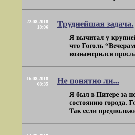
22.08.2018
Труднейшая задача.
18:06
Я вычитал у крупней
что Гоголь “Вечерам
вознамерился просла
16.08.2018
Не понятно ли...
08:35
Я был в Питере за н
состоянию города. Г
Так если предположит