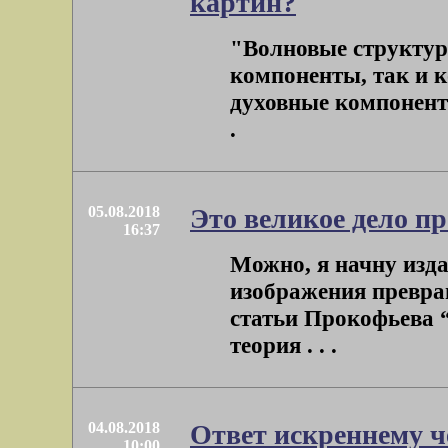
картин?
"Волновые структуры
компоненты, так и 
духовные компоненты”
.
05.08.2018
Это великое дело пр
16:37
Можно, я начну изд
изображения превращ
статьи Прокофьева 
теория . . .
04.08.2018
Ответ искреннему ч
10:00