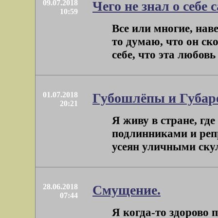
09.07.2018
Чего не знал о себе
10:59
Все или многие, нав
то думаю, что он ск
себе, что эта любовь 
01.07.2018
Губошлёпы и Губар
20:21
Я живу в стране, гд
подлинниками и реп
усеян уличными скул
28.06.2018
Смущение.
07:44
Я когда-то здорово 