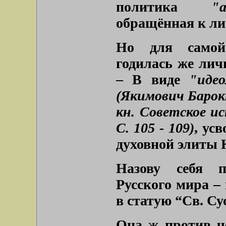
политика
"
обращённая к ли
Но для самой-
годилась же лич
– В виде
"идео
(Якимович Барокк
кн. Советское ис
С. 105 - 109)
, ус
духовной элиты 
Назову себя п
Русского мира –
в статую “Св. Су
Она ж против че