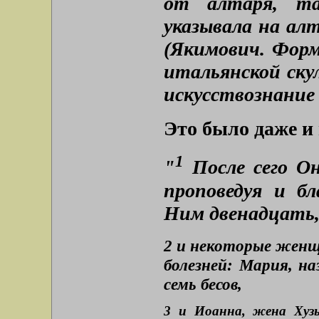
от алтаря, та
указывала на ал
(Якимович. Форм
итальянской скул
искусствознание ʻ
Это было даже и
1
"
После сего Он
проповедуя и б
Ним двенадцать
2 и некоторые женщ
болезней: Мария, н
семь бесов,
3 и Иоанна, жена Хузы