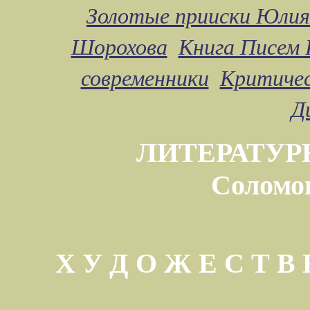
Золотые прииски Юлия
Шорохова
Книга Писем 
современники
Критичес
Д
ЛИТЕРАТУР
Соломо
Х У Д О Ж Е С Т 