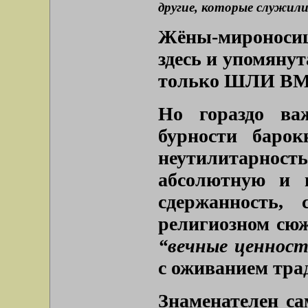
другие, которые служили
Жёны-мироносиц
здесь и упомянут
только ШЛИ В
Но гораздо ва
бурности барок
неутилитарност
абсолютную и в
сдержанность, 
религиозном сю
“вечные ценност
с оживанием тра
Знаменателен са