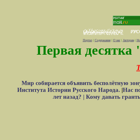
Портал
|
Содержание
|
О нас
|
Авторам
|
Но
Первая десятка 
Т
Мир собирается объявить бесполётную зон
Института Истории Русского Народа.
|
Нас п
лет назад? |
Кому давать грант