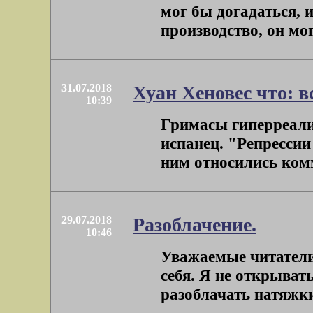
мог бы догадаться, 
производство, он мог 
31.07.2018
Хуан Хеновес что: в
10:39
Гримасы гиперреализ
испанец. "Репрессии
ним относились комм
29.07.2018
Разоблачение.
10:46
Уважаемые читатели 
себя. Я не открыват
разоблачать натяжки