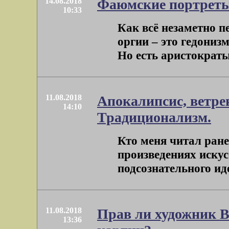
14.08.2018
Фаюмские портреты
10:33
Как всё незаметно п
оргии – это гедониз
Но есть аристократы.
11.08.2018
Апокалипсис, ветре
14:10
Традиционализм.
Кто меня читал ране
произведениях искус
подсознательного иде
11.08.2018
Прав ли художник 
13:36