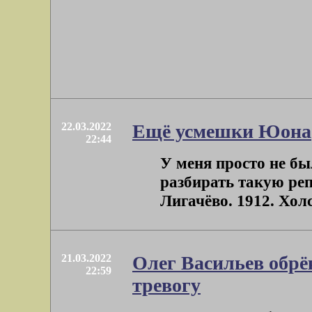
22.03.2022
Ещё усмешки Юона
22:44
У меня просто не бы
разбирать такую ре
Лигачёво. 1912. Холс
21.03.2022
Олег Васильев обр
22:59
тревогу