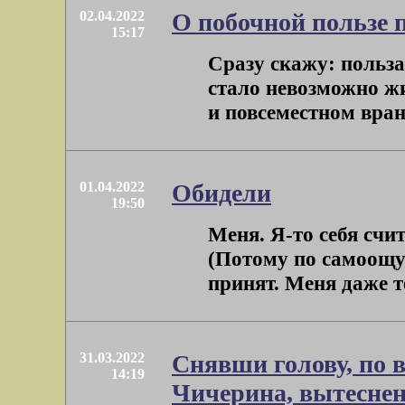
02.04.2022
О побочной пользе 
15:17
Сразу скажу: польза
стало невозможно жи
и повсеместном врань
01.04.2022
Обидели
19:50
Меня. Я-то себя сч
(Потому по самоощущ
принят. Меня даже те
31.03.2022
Снявши голову, по в
14:19
Чичерина, вытеснен