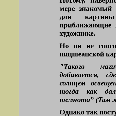
Потому, наверн
мере знакомый 
для картины
приближающие к
художнике.
Но он не спосо
ницшеанской кар
"Такого маг
добивается, с
солнцем освеще
тогда как дал
темнота” (Там ж
Однако так посту