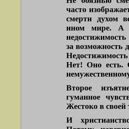
Не боязнью сме
часто изображае
смерти духом в
ином мире. А 
недостижимость 
за возможность д
Недостижимость 
Нет! Оно есть.
немужественному
Второе изъят
гуманное чувст
Жестоко в своей 
И христианств