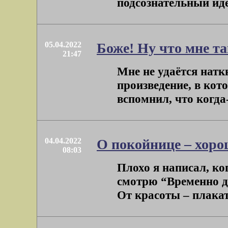
подсознательный идеа
05.04.2022
Боже! Ну что мне та
21:47
Мне не удаётся натк
произведение, в кот
вспомнил, что когда-
04.04.2022
О покойнице – хоро
08:03
Плохо я написал, ког
смотрю “Временно до
От красоты – плакать