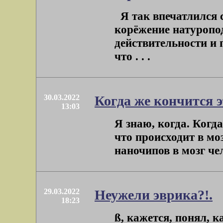
Я так впечатлился с
корёжение натуропо
действительности и 
что . . .
30.03.2022
Когда же кончится э
13:03
Я знаю, когда. Когд
что происходит в мо
наночипов в мозг чел
29.03.2022
Неужели эврика?!.
18:23
ß, кажется, понял, 