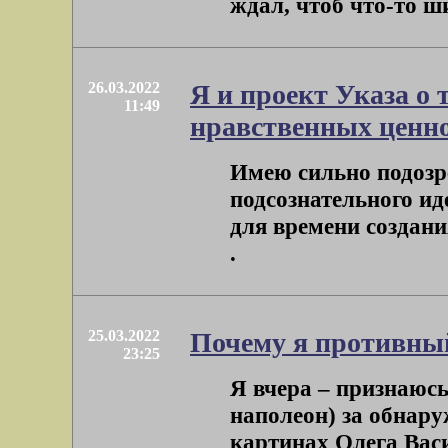
ждал, чтоб что-то ши
26.03.2022
Я и проект Указа о
11:49
нравственных ценн
Имею сильно подозре
подсознательного ид
для времени создани
.
25.03.2022
Почему я противны
23:25
Я вчера – признаюсь
наполеон) за обнару
картинах Олега Васил