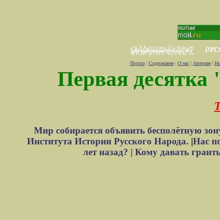
Портал
|
Содержание
|
О нас
|
Авторам
|
Но
Первая десятка 
Т
Мир собирается объявить бесполётную зон
Института Истории Русского Народа.
|
Нас п
лет назад? |
Кому давать грант