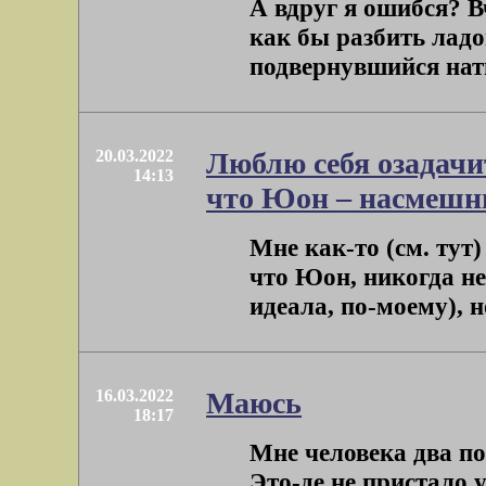
А вдруг я ошибся? Вч
как бы разбить лад
подвернувшийся натю
20.03.2022
Люблю себя озадачи
14:13
что Юон – насмешн
Мне как-то (см. тут)
что Юон, никогда не
идеала, по-моему), но
16.03.2022
Маюсь
18:17
Мне человека два по
Это-де не пристало 