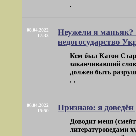
.
08.04.2022
Неужели я маньяк? 
17:33
недогосударство Ук
Кем был Катон Стар
заканчивавший слов
должен быть разруш
. .
06.04.2022
Признаю: я доведён
15:50
Доводит меня (смейт
литературоведами ху