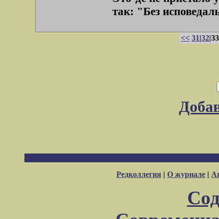
так: "Без исповедальн
<<
31
|
32
|33
Доба
Редколлегия
|
О журнале
|
А
Сод