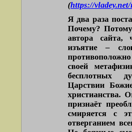
(
https://vladey.net
Я два раза пост
Почему? Потому
автора сайта, 
изъятие – сл
противоположно 
своей метафизи
бесплотных д
Царствии Божие
христианства. О
признаёт преоб
смиряется с э
отверганием все