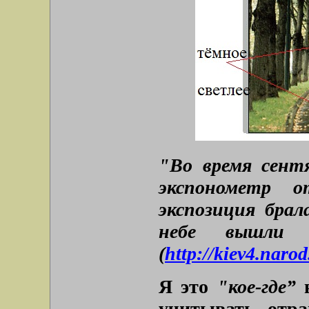
"Во время сент
экспонометр о
экспозиция брала
небе вышли с
(
http://kiev4.narod
Я это
"кое-где”
в
учитывать отра