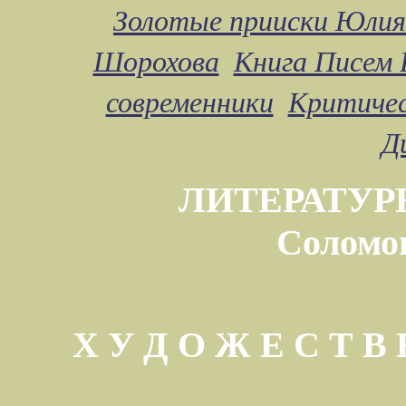
Золотые прииски Юлия
Шорохова
Книга Писем 
современники
Критичес
Д
ЛИТЕРАТУР
Соломо
Х У Д О Ж Е С Т 