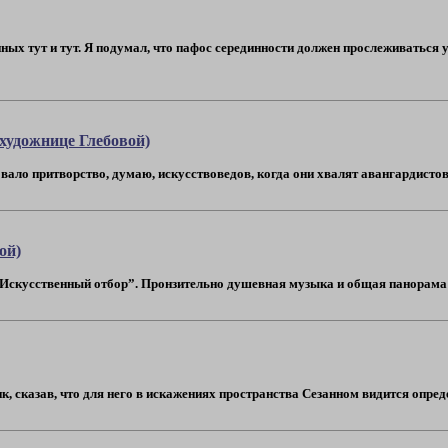
ых тут и тут. Я подумал, что пафос серединности должен прослеживаться у
художнице Глебовой)
вало притворство, думаю, искусствоведов, когда они хвалят авангардистов. 
ой)
Искусственный отбор”. Пронзительно душевная музыка и общая панорама кар
 сказав, что для него в искажениях пространства Сезанном видится определён