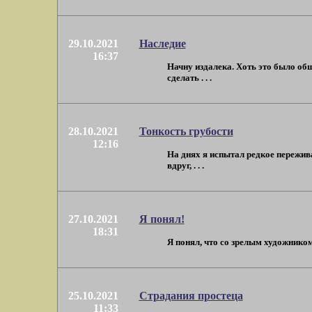
29.10.2021
Наследие
16:37
Начну издалека. Хоть это было об
сделать . . .
28.10.2021
Тонкость грубости
12:16
На днях я испытал редкое пережива
вдруг, . . .
27.10.2021
Я понял!
18:31
Я понял, что со зрелым художником 
25.10.2021
Страдания простеца
11:33