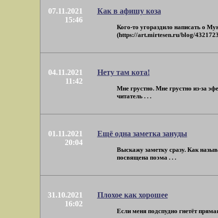
07.11.2021
Как в афишу коза
15:46
Кого-то угораздило написать о Му
(https://art.mirtesen.ru/blog/43217
04.11.2021
Нету там кота!
11:42
Мне грустно. Мне грустно из-за эф
читатель . . .
01.11.2021
Ещё одна заметка зануды
20:04
Выскажу заметку сразу. Как назыв
посвящена поэма . . .
31.10.2021
Плохое как хорошее
16:02
Если меня подспудно гнетёт прямая 