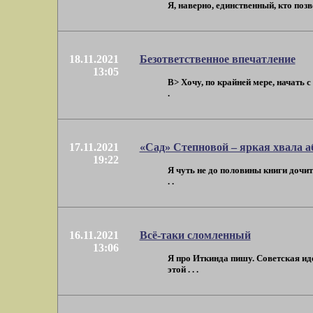
Я, наверно, единственный, кто позв
18.11.2021
Безответственное впечатление
13:05
B> Хочу, по крайней мере, начать с
.
17.11.2021
«Сад» Степновой – яркая хвала 
19:22
Я чуть не до половины книги дочит
. .
16.11.2021
Всё-таки сломленный
13:06
Я про Иткинда пишу. Советская ид
этой . . .