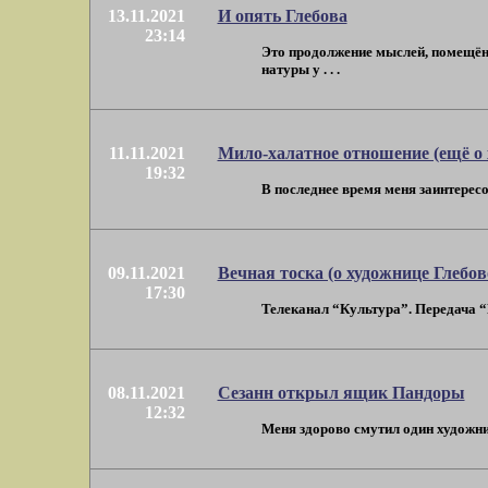
13.11.2021
И опять Глебова
23:14
Это продолжение мыслей, помещённ
натуры у . . .
11.11.2021
Мило-халатное отношение (ещё о 
19:32
В последнее время меня заинтересо
09.11.2021
Вечная тоска (о художнице Глебов
17:30
Телеканал “Культура”. Передача “
08.11.2021
Сезанн открыл ящик Пандоры
12:32
Меня здорово смутил один художник,