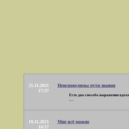
21.11.2021
Неисповедимы пути знания
17:37
Есть два способа выражения вдохн
. . .
19.11.2021
Мне всё можно
16:57