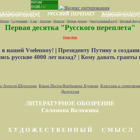
Портал
|
Содержание
|
О нас
|
Авторам
|
Новости
|
Первая десятка
|
Дискуссионный клуб
|
Научный фору
Первая десятка "Русского переплета"
Темы дня:
 в нашей Vselennoy!
|
Президенту Путину о создани
сь русские 4000 лет назад? |
Кому давать гранты 
е Алексея Шорохова
Книга Писем Владимира Хлумова
Классики и современн
Дискуссия
ЛИТЕРАТУРНОЕ ОБОЗРЕНИЕ
Соломона Воложина
Х У Д О Ж Е С Т В Е Н Н Ы Й С М Ы С Л