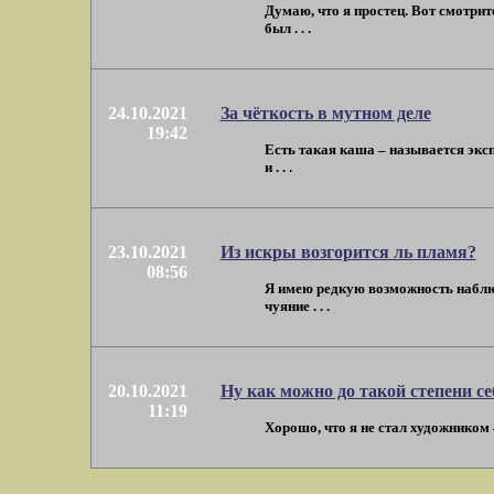
Думаю, что я простец. Вот смотрит
был . . .
24.10.2021
За чёткость в мутном деле
19:42
Есть такая каша – называется экс
и . . .
23.10.2021
Из искры возгорится ль пламя?
08:56
Я имею редкую возможность наблюд
чуяние . . .
20.10.2021
Ну как можно до такой степени се
11:19
Хорошо, что я не стал художником –