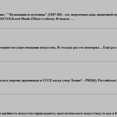
нке: ""Купающиеся мужчины" (1907-08) - это энергичная дань жизненной м
230373/Edvard-Munk-ZHizn-i-rabota). И пошла . . .
емерности существования искусства. Я столько раз это повторял… Ещё раз 
алась партия, правившая в СССР, когда умер Ленин? – РКП(б). Российска
идейность искусства (прикладного, идеологического искусства), то как я бу