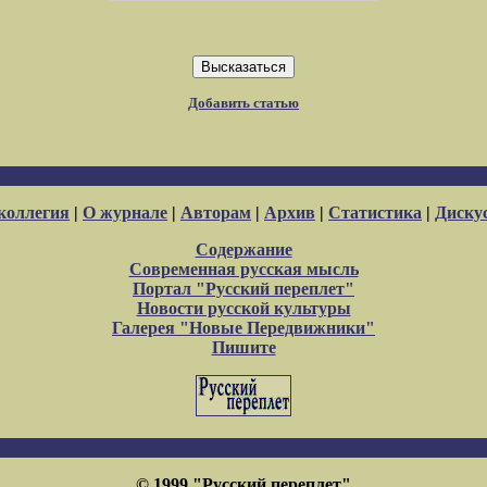
Добавить статью
коллегия
|
О журнале
|
Авторам
|
Архив
|
Статистика
|
Диску
Содержание
Современная русская мысль
Портал "Русский переплет"
Новости русской культуры
Галерея "Новые Передвижники"
Пишите
© 1999 "Русский переплет"