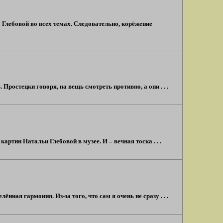
 Глебовой во всех темах. Следовательно, корёжение
Простецки говоря, на вещь смотреть противно, а они . . .
тин Натальи Глебовой в музее. И – вечная тоска . . .
ная гармония. Из-за того, что сам я очень не сразу . . .