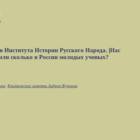
м
и Института Истории Русского Народа.
|
Нас
или сколько в России молодых ученых?
ики
Критические заметки Андрея Журкина