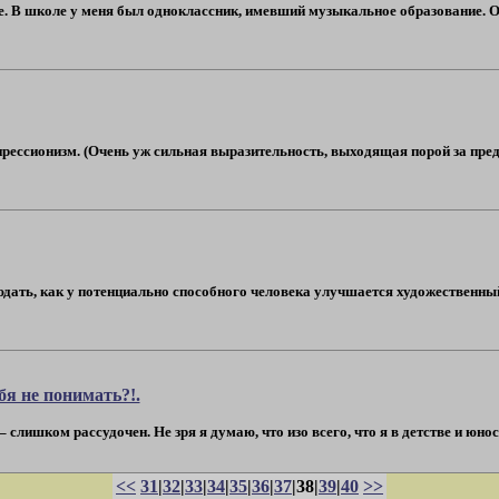
е. В школе у меня был одноклассник, имевший музыкальное образование. Он
прессионизм. (Очень уж сильная выразительность, выходящая порой за пред
ать, как у потенциально способного человека улучшается художественный
бя не понимать?!.
 слишком рассудочен. Не зря я думаю, что изо всего, что я в детстве и юност
<<
31
|
32
|
33
|
34
|
35
|
36
|
37
|38|
39
|
40
>>