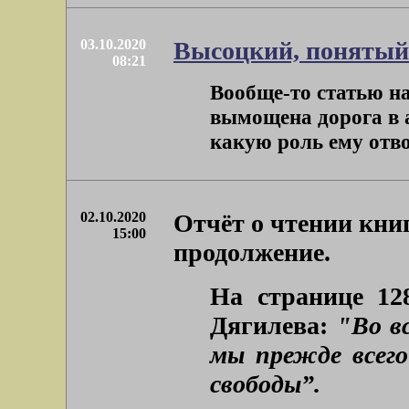
03.10.2020
Высоцкий, понятый
08:21
Вообще-то статью н
вымощена дорога в а
какую роль ему отвод
02.10.2020
Отчёт о чтении книг
15:00
продолжение.
На странице 12
Дягилева:
"Во в
мы прежде всег
свободы”.