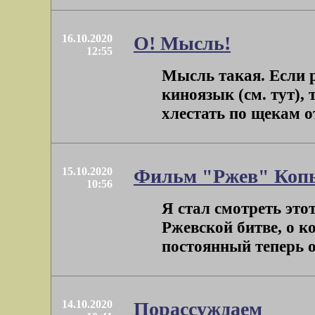
16.10.2020
О! Мысль!
12:55
Мысль такая. Если 
киноязык (см. тут), 
хлестать по щекам 
15.10.2020
Фильм "Ржев" Копы
10:56
Я стал смотреть это
Ржевской битве, о к
постоянный теперь оп
14.10.2020
Порассуждаем