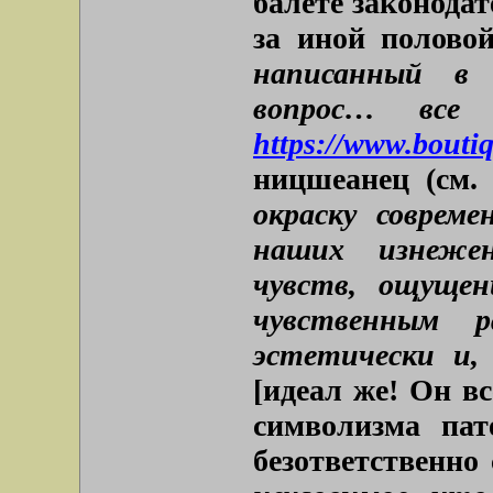
балете законодат
за иной полово
написанный в 
вопрос… все 
https://www.boutiq
ницшеанец (см
окраску совреме
наших изнежен
чувств, ощущен
чувственным p
эстетически и,
[идеал же! Он вс
символизма пат
безответственно 