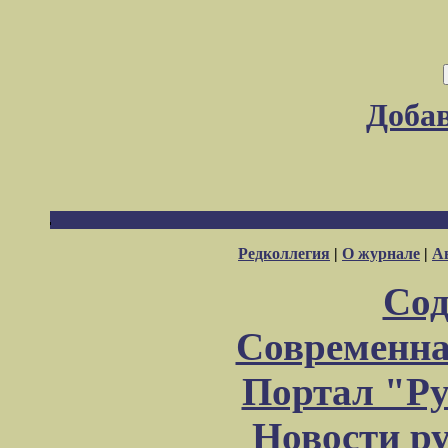
Доба
Редколлегия
|
О журнале
|
А
Сод
Современна
Портал "Ру
Новости р