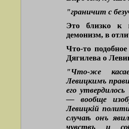
"граничит с без
Это близко к 
демонизм, в отли
Что-то подобное
Дягилева о Леви
"Что-же касае
Левицкимъ прави
его утвердилось
— вообще изоб
Левицкій полити
случаѣ онъ яви
чувствъ и соб