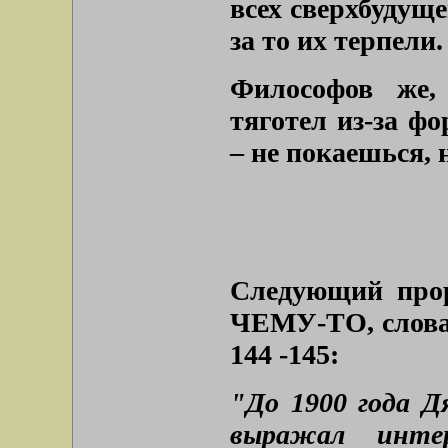
всех сверхбудуще
за то их терпели
Философов же,
тяготел из-за ф
– не покаешься, 
Следующий прор
ЧЕМУ-ТО, словам
144 -145:
"До 1900 года Д
выражал инте