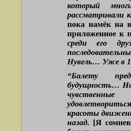
который мног
рассматривали 
пока намёк на в
приложенное к 
среди его др
последовательны
Нувель… Уже в 18
“Балету пред
будущность… На
чувственны
удовлетворит
красоты движен
назад.
[Я сомнев