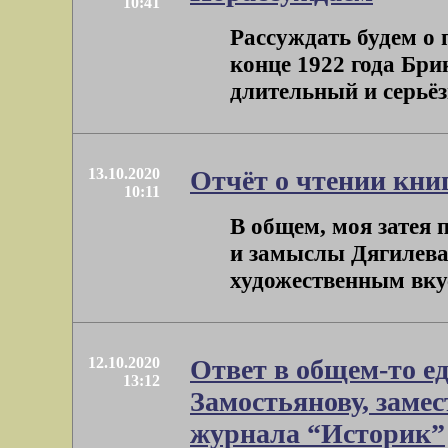
10:41
Рассуждать будем о 
конце 1922 года Бр
длительный и серьёз
13.10.2020
Отчёт о чтении кни
10:11
В общем, моя затея 
и замыслы Дягилева
художественным вкусо
12.10.2020
Ответ в общем-то 
13:12
Замостьянову, заме
журнала “Историк”