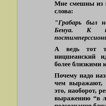
Мне смешны из м
слова:
"Грабарь был н
Бенуа. К п
постимперссион
А ведь тот т
ницшеанский ид
более близкими 
Почему надо наз
чем выражают, 
это, наоборот, р
выражению “в ло
подсознания бли