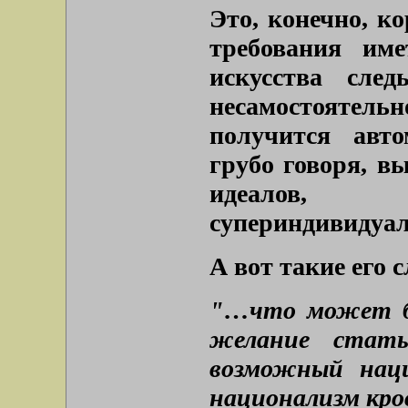
Это, конечно, ко
требования име
искусства след
несамостоятель
получится авто
грубо говоря, в
идеалов
супериндивидуа
А вот такие его с
"…что может бы
желание
ста
возможный наци
национализм кров