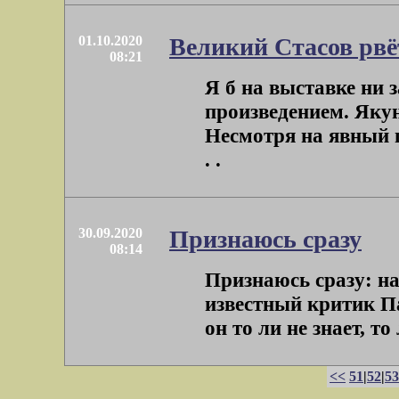
01.10.2020
Великий Стасов рвё
08:21
Я б на выставке ни 
произведением. Якун
Несмотря на явный п
. .
30.09.2020
Признаюсь сразу
08:14
Признаюсь сразу: на
известный критик П
он то ли не знает, то
<<
51
|
52
|
53