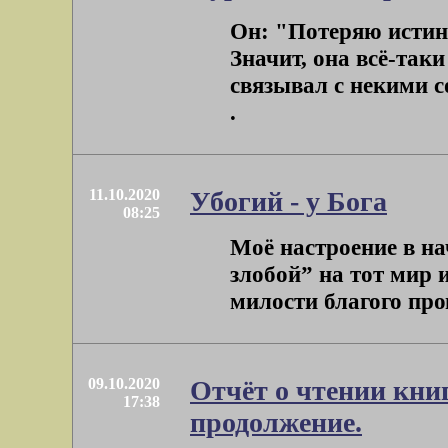
Он: "Потеряю истин
Значит, она всё-таки
связывал с некими с
.
11.10.2020
Убогий - у Бога
08:25
Моё настроение в на
злобой” на тот мир 
милости благого пров
09.10.2020
Отчёт о чтении книг
17:38
продолжение.