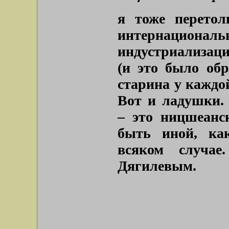
я тоже перетол
интернациональ
индустриализации
(и это было об
старина у каждой
Вот и ладушки.
– это ницшеанс
быть иной, как
всяком случа
Дягилевым.