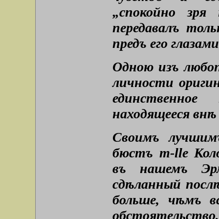
„спокойно зря
передавалъ толь
предъ его глазами
Одною изъ любо
личности ориги
единственное 
находящееся внѣ
Своимъ лучшим
бюстъ m-lle Кол
въ нашемъ Эр
сдѣланный послѣ
больше, чѣмъ в
обстоятельство