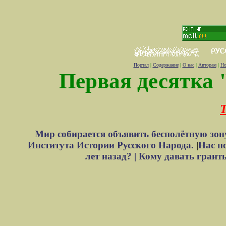
Портал
|
Содержание
|
О нас
|
Авторам
|
Но
Первая десятка 
Т
Мир собирается объявить бесполётную зон
Института Истории Русского Народа.
|
Нас п
лет назад? |
Кому давать грант