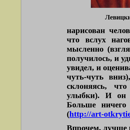
Левицки
нарисован челов
что вслух наго
мысленно (взгля
получилось, и уд
увидел, и оценив
чуть-чуть вниз
склоняясь, что
улыбки). И он 
Больше ничего 
(
http://art-otkryt
Впрочем, лучше 