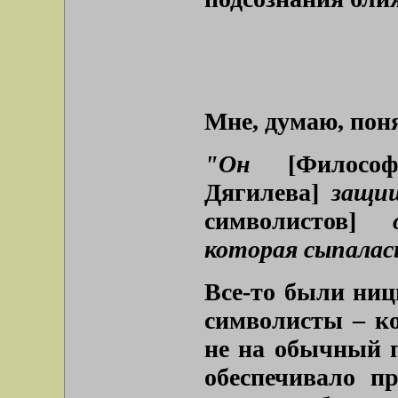
Мне, думаю, пон
"Он
[Филосо
Дягилева]
защи
символистов]
от
которая сыпалась
Все-то были ниц
символисты – к
не на обычный п
обеспечивало п