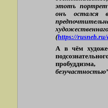
этотъ портретъ
онъ остался в
предпочтител
художественна
(
https://rusneb.ru
А в чём художе
подсознательног
пробуддизм
безучастностью