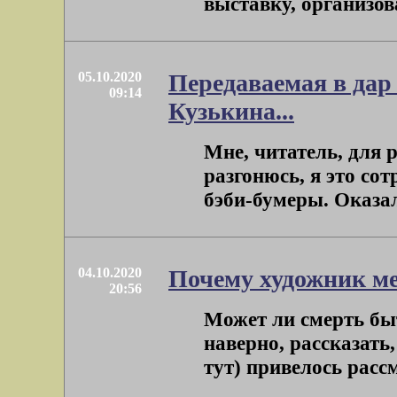
выставку, организова
05.10.2020
Передаваемая в дар
09:14
Кузькина...
Мне, читатель, для р
разгонюсь, я это сот
бэби-бумеры. Оказалос
04.10.2020
Почему художник меч
20:56
Может ли смерть бы
наверно, рассказать,
тут) привелось рассм