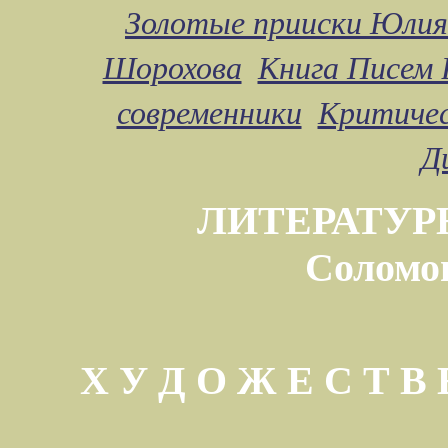
Золотые прииски Юлия
Шорохова
Книга Писем 
современники
Критичес
Д
ЛИТЕРАТУР
Соломо
Х У Д О Ж Е С Т 