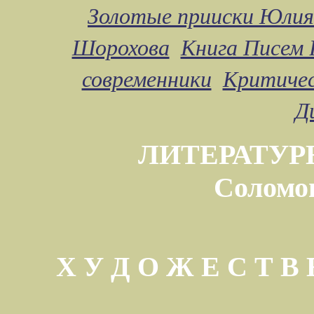
Золотые прииски Юлия
Шорохова
Книга Писем 
современники
Критичес
Д
ЛИТЕРАТУР
Соломо
Х У Д О Ж Е С Т 