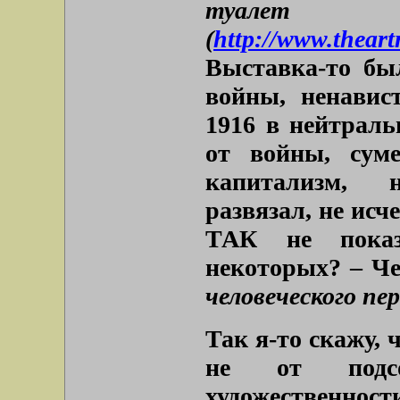
туал
(
http://www.theart
Выставка-то бы
войны, ненавис
1916 в нейтрал
от войны, суме
капитализм, 
развязал, не исч
ТАК не показ
некоторых? – Че
человеческого п
Так я-то скажу, ч
не от подсо
художественнос