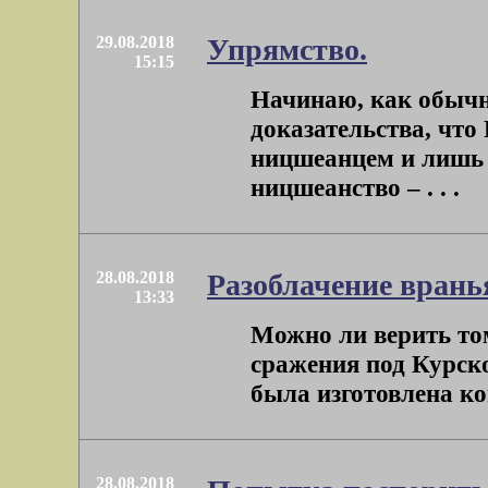
29.08.2018
Упрямство.
15:15
Начинаю, как обычно,
доказательства, что
ницшеанцем и лишь 
ницшеанство – . . .
28.08.2018
Разоблачение врань
13:33
Можно ли верить том
сражения под Курском
была изготовлена ког
28.08.2018