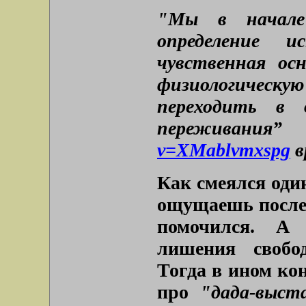
"Мы в начале 
определение и
чувственная ос
физиологическу
переходить в о
переживани
v=XMablvmxspg
в
Как смеялся оди
ощущаешь после т
помочился. А 
лишения свобо
Тогда в ином ко
про
"дада-выст