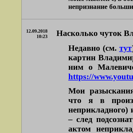
непризнание больших 
12.09.2018
Насколько чуток В
10:23
Недавно (см.
тут
картин Владими
ним о Малевиче
https://www.you
Мои разыскания
что я в произ
неприкладного) 
– след подсозна
актом неприкла