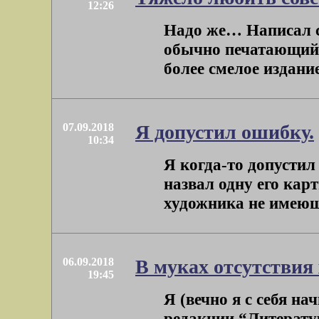
12:26
Надо же… Написал с
обычно печатающий 
более смелое издание
07.09.2018
Я допустил ошибку.
10:34
Я когда-то допусти
назвал одну его кар
художника не имеющег
06.09.2018
В муках отсутствия
19:45
Я (вечно я с себя н
редакции “Литерату