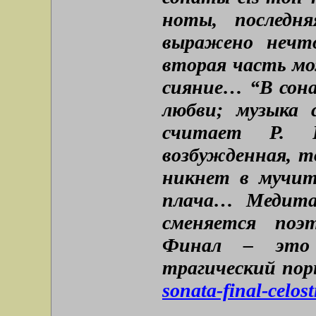
ноты, последн
выражено нечт
вторая часть м
сияние… “В сона
любви; музыка 
считает Р. 
возбужденная, т
никнет в мучит
плача… Медита
сменяется поэ
Финал – это 
трагический по
sonata-final-celos