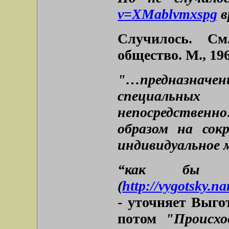
v=XMablvmxspg
в
Случилось. См
общество. М., 196
"…предназнач
специальных
непосредственн
образом на сокр
индивидуальное 
“как бы д
(
http://vygotsky.n
- уточняет Выгот
потом
"Происхо