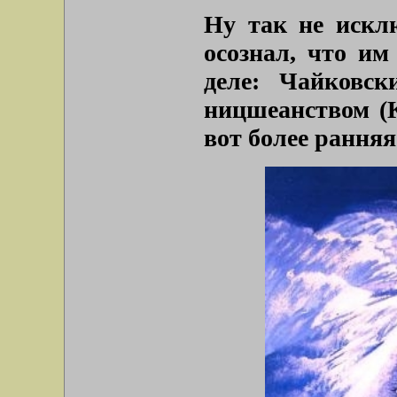
Ну так не исклю
осознал, что им
деле: Чайковск
ницшеанством (К
вот более рання