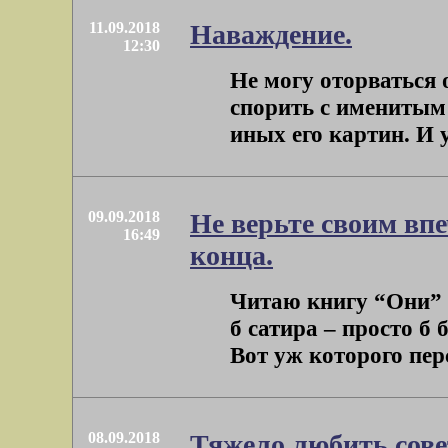
11.09.2018
Наваждение.
12:30
Не могу оторваться 
спорить с именитым
иных его картин. И у 
09.09.2018
Не верьте своим впе
16:49
конца.
Читаю книгу “Они” 
б сатира – просто б 
Вот уж которого перс
08.09.2018
Тяжело любить сове