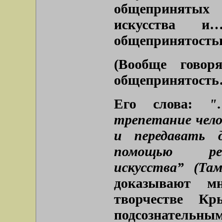
общепринятых 
искусства 
общепринятостью
(Вообще говор
общепринятость
Его слова:
"
трепетание чело
и передавать 
помощью реал
искусства” (Та
доказывают м
творчестве Кр
подсознательны