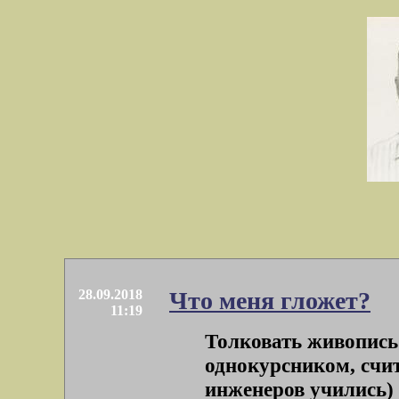
28.09.2018
Что меня гложет?
11:19
Толковать живопись 
однокурсником, счи
инженеров учились) и