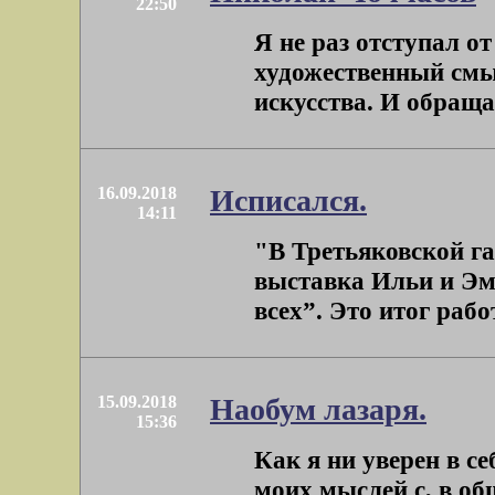
22:50
Я не раз отступал о
художественный смы
искусства. И обращал
16.09.2018
Исписался.
14:11
"В Третьяковской г
выставка Ильи и Эм
всех”. Это итог рабо
15.09.2018
Наобум лазаря.
15:36
Как я ни уверен в с
моих мыслей с, в об