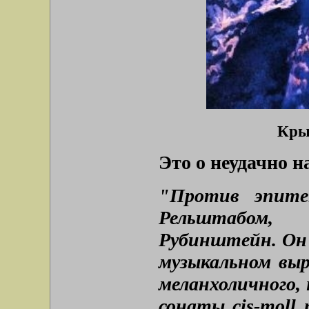
Крыл
Это о неудачно н
"Против эпите
Рельштабом,
Рубинштейн. Он 
музыкальном вы
меланхоличного,
сонаты cis-moll 