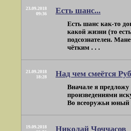
23.09.2018
Есть шанс...
09:36
Есть шанс как-то до
какой жизни (то ест
подсознателен. Ман
чётким . . .
21.09.2018
Над чем смеётся Руб
18:28
Вначале я предложу 
произведениями иску
Во всеоружьи юный к
19.09.2018
Николай Чоччасов