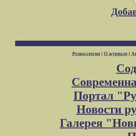
Доба
Редколлегия
|
О журнале
|
А
Сод
Современна
Портал "Ру
Новости р
Галерея "Но