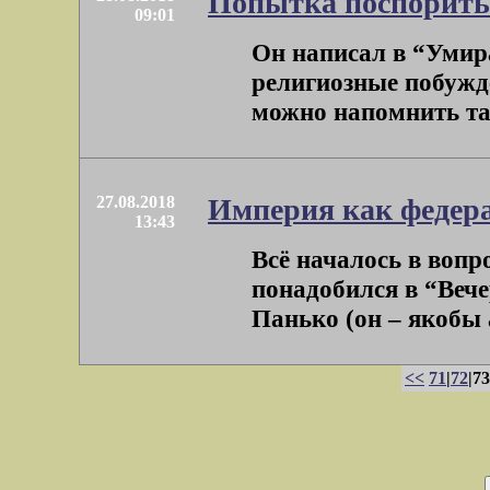
Попытка поспорить 
09:01
Он написал в “Умир
религиозные побужде
можно напомнить таки
27.08.2018
Империя как федер
13:43
Всё началось в вопр
понадобился в “Веч
Панько (он – якобы а
<<
71
|
72
|73