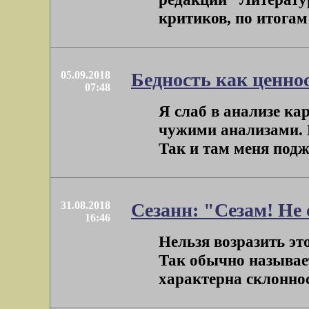
критиков, по итогам 
05.09.2018
Бедность как ценнос
07:48
Я слаб в анализе ка
чужими анализами. Н
Так и там меня поджи
31.08.2018
Сезанн: "Сезам! Не
16:46
Нельзя возразить эт
Так обычно называет
характерна склоннос