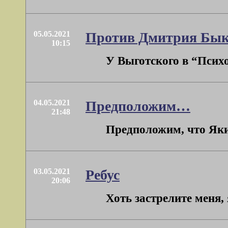
05.05.2021
Против Дмитрия Бык
10:15
У Выготского в “Психо
04.05.2021
Предположим…
21:48
Предположим, что Яким
03.05.2021
Ребус
20:06
Хоть застрелите меня,