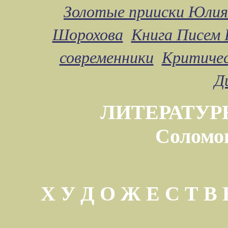
Золотые прииски Юлия
Шорохова
Книга Писем 
современники
Критичес
Д
ЛИТЕРАТУР
Соломо
Х У Д О Ж Е С Т 