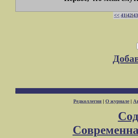
<<
41
|
42
|
43
Доба
Редколлегия
|
О журнале
|
А
Сод
Современна