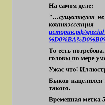
На самом деле:
"…существует не 
квинтэссенци
историк.рф/sp
%D0%BA%D0%B0
То есть потребова
головы по мере ум
Ужас что! Иллюстр
Быков нацелился п
такого.
Временная метка 5