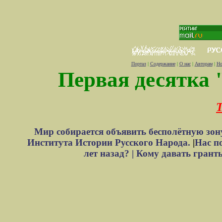
Портал
|
Содержание
|
О нас
|
Авторам
|
Но
Первая десятка 
Т
Мир собирается объявить бесполётную зон
Института Истории Русского Народа.
|
Нас п
лет назад? |
Кому давать грант