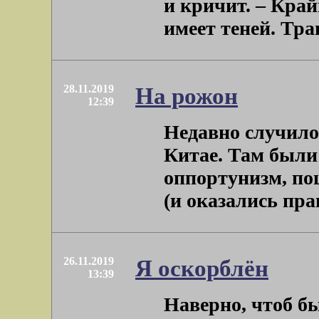
и кричит. – Край
имеет теней. Трава
28.11.2019
На рожон
12:39
Недавно случило
Китае. Там были
оппортунизм, по
(и оказались прав
26.11.2019
Я оскорблён
13:39
Наверно, чтоб бы