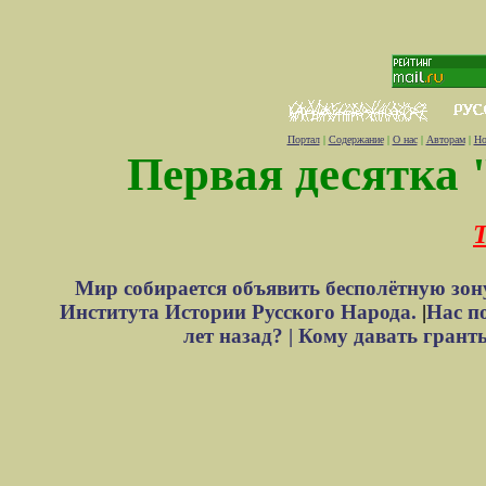
Портал
|
Содержание
|
О нас
|
Авторам
|
Но
Первая десятка 
Т
Мир собирается объявить бесполётную зон
Института Истории Русского Народа.
|
Нас п
лет назад? |
Кому давать грант