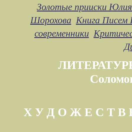
Золотые прииски Юлия
Шорохова
Книга Писем 
современники
Критичес
Д
ЛИТЕРАТУР
Соломо
Х У Д О Ж Е С Т 