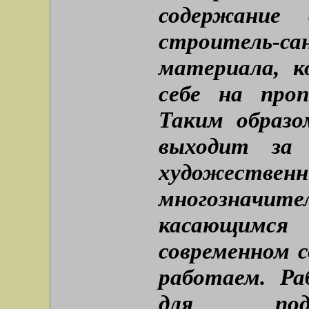
содержание
строитель-са
материала, 
себе на про
Таким образо
выходит за
художестве
многозначи
касающимся
современном 
работаем. Ра
для подд