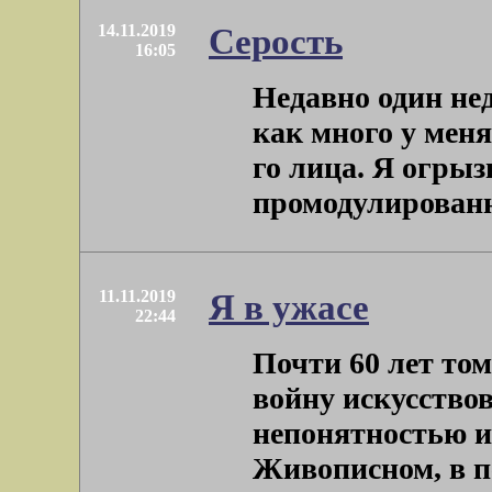
14.11.2019
Серость
16:05
Недавно один не
как много у меня
го лица. Я огры
промодулированно
11.11.2019
Я в ужасе
22:44
Почти 60 лет том
войну искусство
непонятностью и
Живописном, в пе