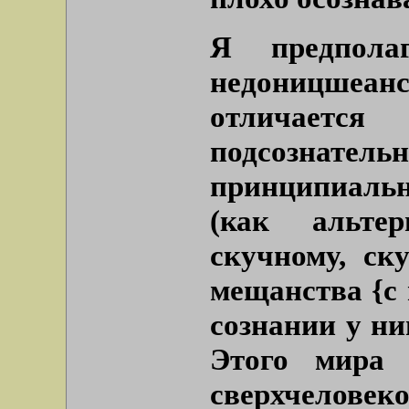
Я предпола
недоницшеан
отличаетс
подсознатель
принципиаль
(как альте
скучному, ск
мещанства {с
сознании у н
Этого мира 
сверхчеловек