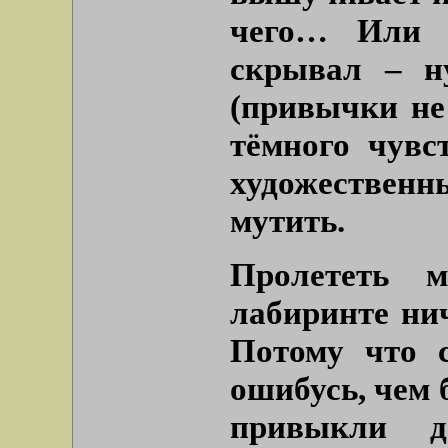
чего… Или а
скрывал – ну
(привычки не
тёмного чувс
художествен
мутить.
Пролететь м
лабиринте нич
Потому что 
ошибусь, чем 
привыкли д