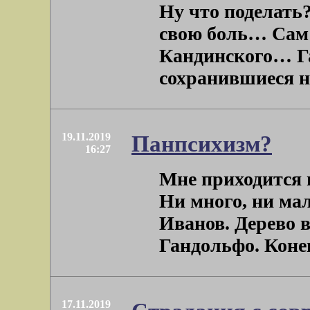
Ну что поделать
свою боль… Сам
Кандинского… Га
сохранившиеся но
19.11.2019
Панпсихизм?
16:27
Мне приходится 
Ни много, ни мал
Иванов. Дерево в
Гандольфо. Конец 
17.11.2019