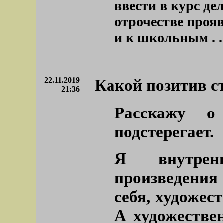
ввести в курс де
отрочестве проя
и к школьным . . 
22.11.2019
Какой позитив с
21:36
Расскажу о
подстерегает.
Я внутрен
произведения
себя, художес
А художестве