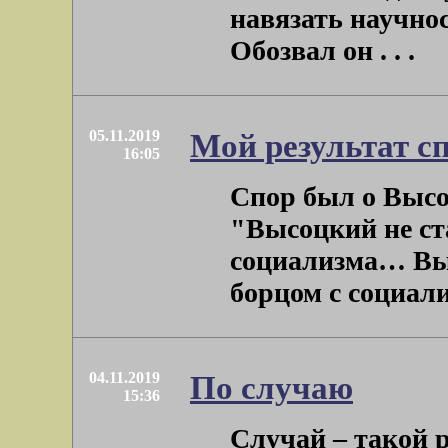
навязать научнос
Обозвал он . . .
05.11.2019
Мой результат с
16:05
Спор был о Высо
"Высоцкий не ста
социализма… Вы
борцом с социализ
04.11.2019
По случаю
15:36
Случай – такой р