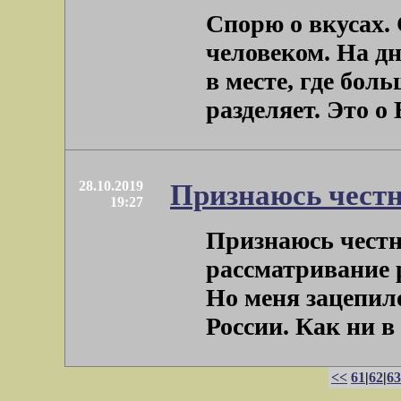
Спорю о вкусах.
человеком. На д
в месте, где бол
разделяет. Это о 
28.10.2019
Признаюсь чест
19:27
Признаюсь честн
рассматривание 
Но меня зацепило
России. Как ни в п
<<
61
|
62
|
63