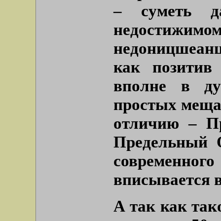
– суметь д
недостижи
недоницшеанц
как позитив
вполне в ду
простых меща
отличию – П
Предельный О
современн
вписывается в
А так как та