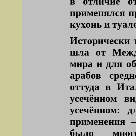
в отличие о
применялся п
кухонь и туал
Исторически 
шла от Межд
мира и для об
арабов сред
оттуда в Ит
усечённом в
усечённом: д
применения –
было мног