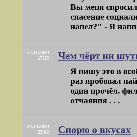
Вы меня спросил
спасение социали
напел?" - Я напис
01.11.2019
Чем чёрт ни шути
17:15
Я пишу это в ос
раз пробовал най
один прочёл, фи
отчаяния . . .
29.10.2019
Спорю о вкусах
23:02