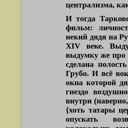
централизма, ка
И тогда Тарков
фильм: личнос
некий дядя на Р
XIV веке. Выд
выдумку же про 
сделана полость
Грубо. И всё во
окна которой дя
гнездо воздушн
внутри (наверно,
{хоть татары це
опускать воз