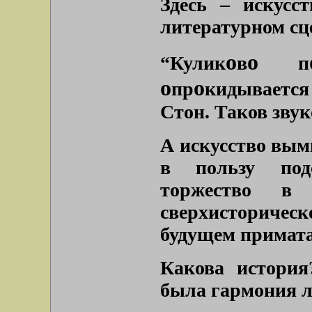
Здесь – искусс
литературном сце
о
о
“Кулик
в
п
о
о
пр
кидывается
Стон. Таков зву
А искусство вым
в пользу подс
торжество в
сверхисторичес
будущем примата
Какова история
была гармония л