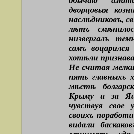
обычаю азіат
дворцовыя коз
наслѣдниковъ, с
лѣтъ смѣнило
низвергалъ тем
самъ воцарился
хотѣли признава
Не считая мелки
пять главныхъ 
мѣстѣ болгарск
Крыму и за Яи
чувствуя свое у
своихъ поработи
видали баскаков