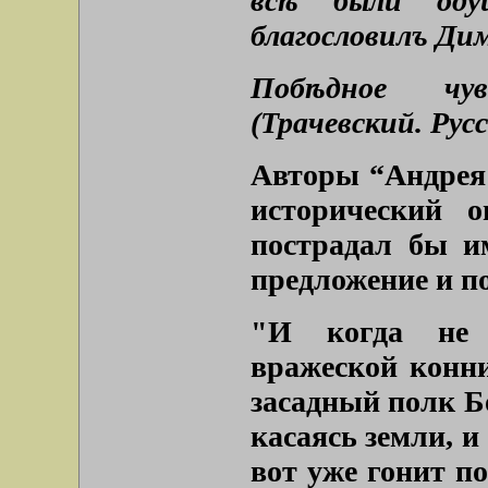
всѣ были одуш
благословилъ Дим
Побѣдное чу
(Трачевский. Рус
Авторы “Андрея 
исторический 
пострадал бы и
предложение и п
"И когда не 
вражеской конни
засадный полк Б
касаясь земли, и
вот уже гонит п