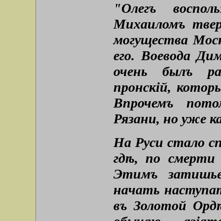
"Олегъ воспол
Михаиломъ твер
могущества Моск
его. Воевода Дим
очень былъ ра
пронскій, котор
Впрочемъ пото
Рязани, но уже к
На Руси стало с
гдѣ, по смерти
Этимъ затишьем
начать наступат
въ Золотой Ордѣ