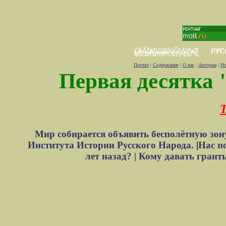
Портал
|
Содержание
|
О нас
|
Авторам
|
Но
Первая десятка 
Т
Мир собирается объявить бесполётную зон
Института Истории Русского Народа.
|
Нас п
лет назад? |
Кому давать грант