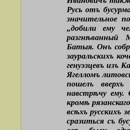
Ивановичъ также
Русь отъ бусурм
значительное п
„добили ему ч
разгнѣванный 
Батыя. Онъ собр
зауральскихъ коч
генуэзцевъ изъ К
Ягелломъ литовс
пошелъ вверхъ
навстрѣчу ему. 
кромѣ рязанскаго
всѣхъ русскихъ 
сразиться съ бус