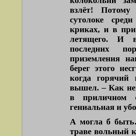
колокольни зам
взлёт! Потому
сутолоке сред
криках, и в при
летящего. И в
последних по
приземления на
берег этого нес
когда горячий 
вышел. – Как не
в приличном о
гениальная и уб
А могла б быть
траве вольный к