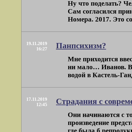
Ну что поделать? Ч
Сам согласился при
Номера. 2017. Это с
19.11.2019
Панпсихизм?
16:27
Мне приходится ввес
ни мало… Иванов. Ве
водой в Кастель-Ганд
17.11.2019
Страдания с соврем
12:45
Они начинаются с тог
произведение предст
где была б репродукц