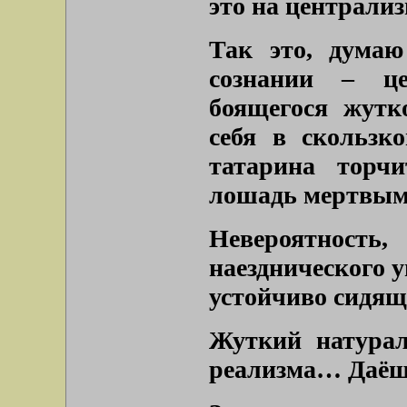
это на централиз
Так это, думаю
сознании – це
боящегося жутк
себя в скользк
татарина торч
лошадь мертвым 
Невероятност
наезднического у
устойчиво сидяще
Жуткий натурал
реализма… Даёшь