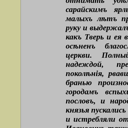
отнимать удѣ
сарайскимъ яр
малыхъ лѣтъ пр
руку и выдержал
какъ Тверь и ея
осѣненъ благо
церкви. Полн
надеждой, пре
поколѣнія, рвав
бранью произн
городамъ вспы
пословъ, и нар
князья пускались
и истребляли о