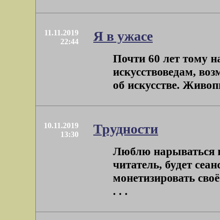
11.11.2019
Я в ужасе
22:44
Почти 60 лет тому н
искусствоведам, во
об искусстве. Живопи
10.11.2019
Трудности
13:30
Люблю нарываться н
читатель, будет сеа
монетизировать своё
. . .