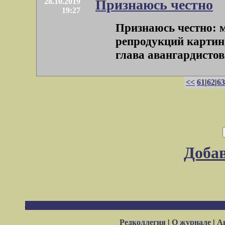
28.10.2019
Признаюсь честно
19:27
Признаюсь честно: 
репродукций картин 
глава авангардистов 
<<
61
|
62
|
63
Доба
Редколлегия
|
О журнале
|
А