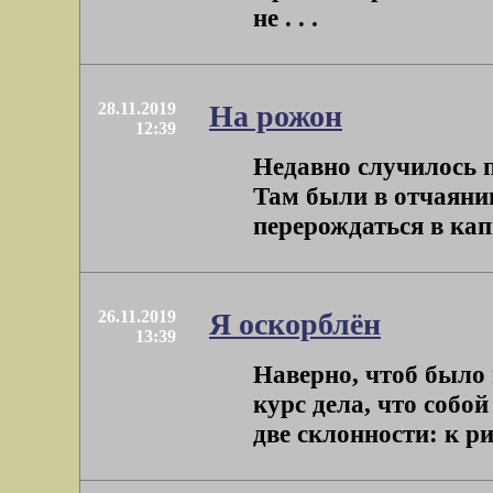
не . . .
28.11.2019
На рожон
12:39
Недавно случилось п
Там были в отчаяни
перерождаться в капи
26.11.2019
Я оскорблён
13:39
Наверно, чтоб было 
курс дела, что собо
две склонности: к р