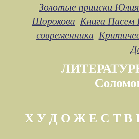
Золотые прииски Юлия
Шорохова
Книга Писем 
современники
Критичес
Д
ЛИТЕРАТУР
Соломо
Х У Д О Ж Е С Т 