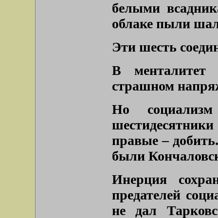
белыми всадник
облаке пыли шал
Эти шесть соедин
В менталитет
страшном напряж
Но социализ
шестидесятники
правые – добить.
были Кончаловск
Инерция сохран
предателей соци
не дал Тарковс