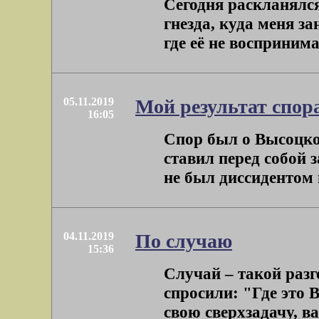
Сегодня раскланялся
гнезда, куда меня за
где её не воспринимаю
05.11.2019
Мой результат спор
16:05
Спор был о Высоцко
ставил перед собой
не был диссидентом и
04.11.2019
По случаю
15:36
Случай – такой разг
спросили: "Где это 
свою сверхзадачу, ва