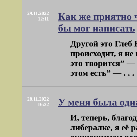
29.11.2022
Как же приятно ч
12:11
бы мог написать
Другой это Глеб
происходит, я не
это творится” — 
этом есть” — . . .
28.11.2022
У меня была одна
16:22
И, теперь, благо
либералке, я её 