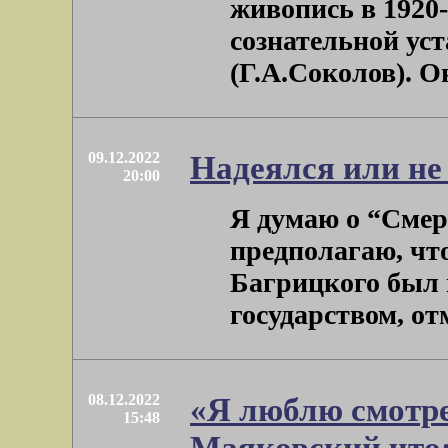
живопись в 1920-
сознательной ус
(Г.А.Соколов). Он,
09.12.2022
Надеялся или не
20:00
Я думаю о “Смер
предполагаю, чт
Багрицкого был н
государством, от
08.12.2022
«Я люблю смотре
15:48
Маяковский что: