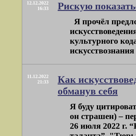
12.12.2022
Рискую показат
16:33
Я прочёл предл
искусствоведения
культурного код
искусствознания 
11.12.2022
Как искусствове
21:33
обманув себя
Я буду цитирова
он страшен) – пе
26 июля 2022 г.
таланта”. "Тюрьма