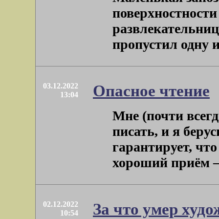
поверхностности
развлекательни
пропустил одну из 
03.12.2022
Опасное чтение
13:04
Мне (почти всегд
писать, и я беру
гарантирует, что
хороший приём – .
02.12.2022
За что умер худ
10:54