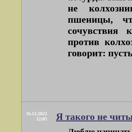
не колхозн
пшеницы, ч
сочувствия 
против колхо
говорит: пуст
16.12.2022
Я такого не чит
12:05
Люблю начинать с