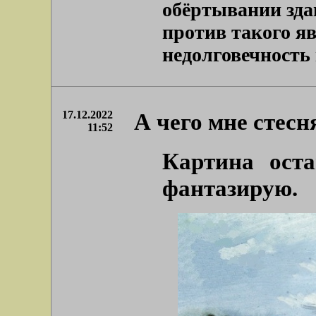
обёртывании зд
против такого я
недолговечность в
17.12.2022
А чего мне стесн
11:52
Картина ост
фантазирую.