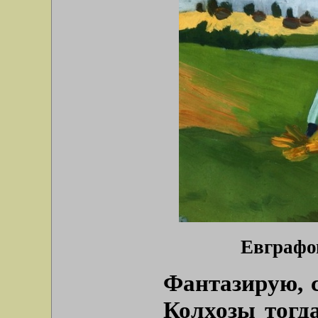
Евграфов
Фантазирую, с
Колхозы тогд