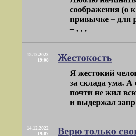
соображения (о к
привычке – для р
– . . .
15.12.2022
Жестокость
19:08
Я жестокий челов
за склада ума. А 
почти не жил всю
и выдержал запрет
14.12.2022
Верю только сво
19:07