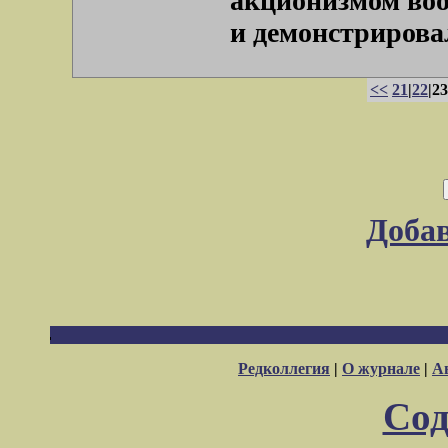
акционизмом вооб
и демонстрировался
<<
21
|
22
|23
Доба
Редколлегия
|
О журнале
|
А
Сод