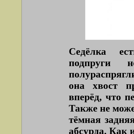
Седёлка ес
подпруги
полураспрягл
она хвост п
вперёд, что п
Также не може
тёмная задняя
абсурда. Как 