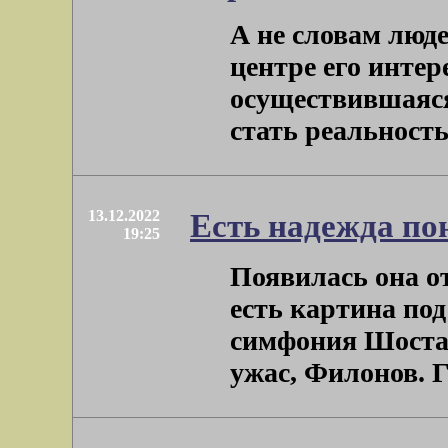
А не словам люд
центре его интер
осуществившаяся,
стать реальностью
13.12.2022
Есть надежда по
19:25
Появилась она от
есть картина по
симфония Шостак
ужас, Филонов. Го