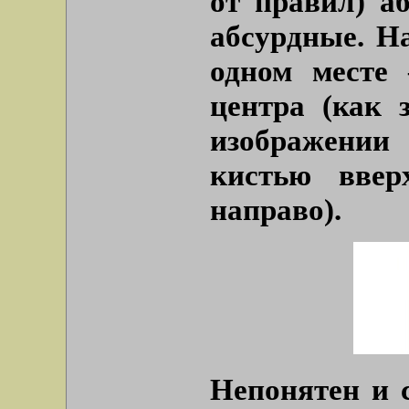
от правил) а
абсурдные. Н
одном месте 
центра (как 
изображении
кистью ввер
направо).
Непонятен и с