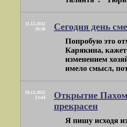
11.12.2022
Сегодня день см
18:38
Попробую это от
Карякина, кажетс
изменением хозя
имело смысл, пото
10.12.2022
Открытие Пахомо
23:44
прекрасен
Я пишу исходя и