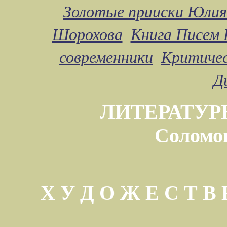
Золотые прииски Юлия
Шорохова
Книга Писем 
современники
Критичес
Д
ЛИТЕРАТУР
Соломо
Х У Д О Ж Е С Т 