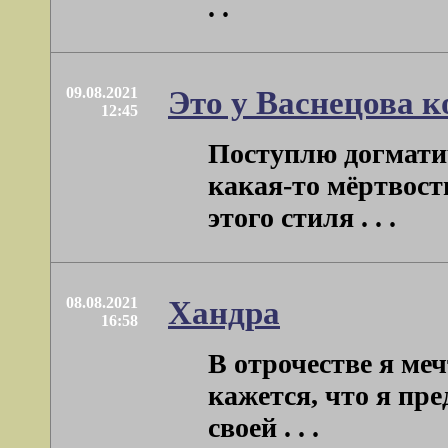
. .
09.08.2021
Это у Васнецова 
12:45
Поступлю догматич
какая-то мёртвост
этого стиля . . .
08.08.2021
Хандра
16:58
В отрочестве я меч
кажется, что я пре
своей . . .