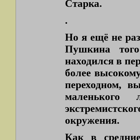
Старка.
.
Но я ещё не ра
Пушкина того
находился в пе
более высокому
переходном, в
маленького 
экстремистск
окружения.
Как в средни