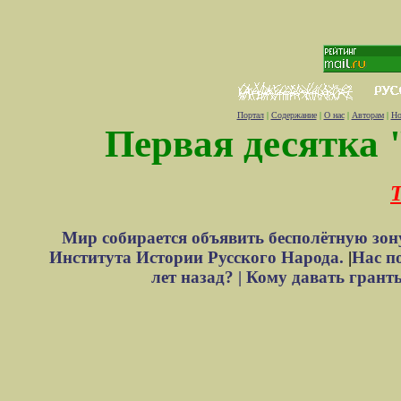
Портал
|
Содержание
|
О нас
|
Авторам
|
Но
Первая десятка 
Т
Мир собирается объявить бесполётную зон
Института Истории Русского Народа.
|
Нас п
лет назад? |
Кому давать грант