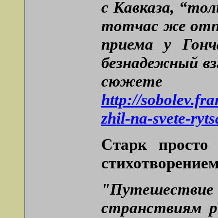
с Кавказа, “тол
тотчас же отпр
приема у Гонч
безнадежный вз
сюжет
http://sobolev.fr
zhil-na-svete-ryt
Старк просто 
стихотворением
"Путешествие 
странствиям р