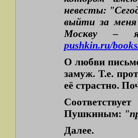
невесты: "Сего
выйти за меня 
Москву – я
pushkin.ru/books
О любви письмо
замуж. Т.е. пр
её страстно. По
Соответствуе
Пушкиным:
"п
Далее.