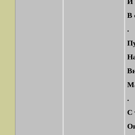
И 
В 
.
Пу
На
Ви
Ма
.
С 
Он