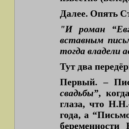
Далее. Опять С
"И роман “Евг
вставным пись
тогда владели 
Тут два передёр
Первый. – Пи
свадьбы”
, когд
глаза, что Н.Н
года, а “Письм
беременности 