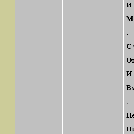
И 
Мо
.
С 
Он
И 
Вм
.
Не
Ни