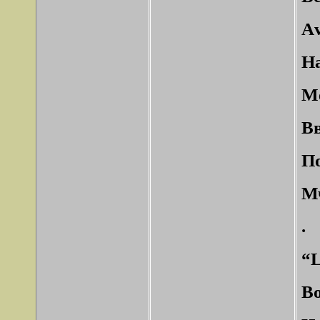
Аv
На
М
Вв
П
Мч
.
“L
Во