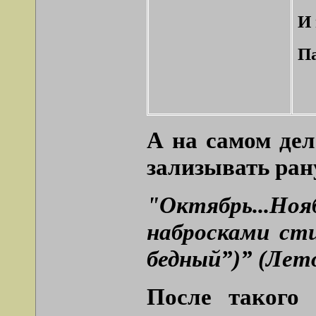
И 
Па
А на самом дел
зализывать ран
"Октябрь...Ноя
набросками ст
бедный”)” (Лет
После такого 