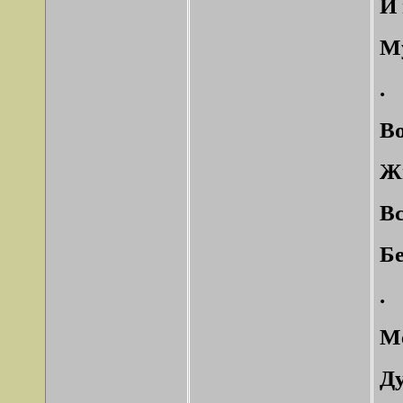
И 
Му
.
Во
Жи
Вс
Бе
.
Ме
Ду