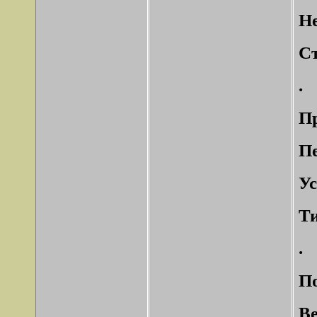
Не
Ст
.
Пр
Пе
Ус
Ти
.
По
Ве