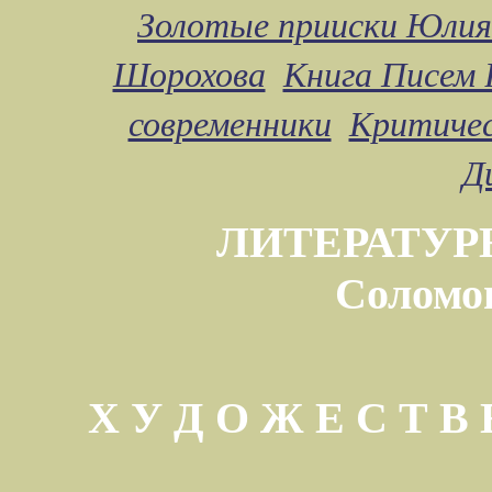
Золотые прииски Юлия
Шорохова
Книга Писем 
современники
Критичес
Д
ЛИТЕРАТУР
Соломо
Х У Д О Ж Е С Т 