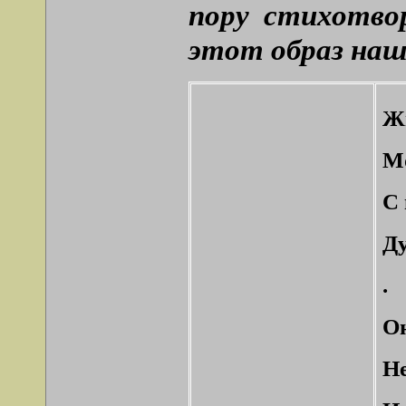
пору стихотвор
этот образ на
Жи
М
С 
Ду
.
Он
Не