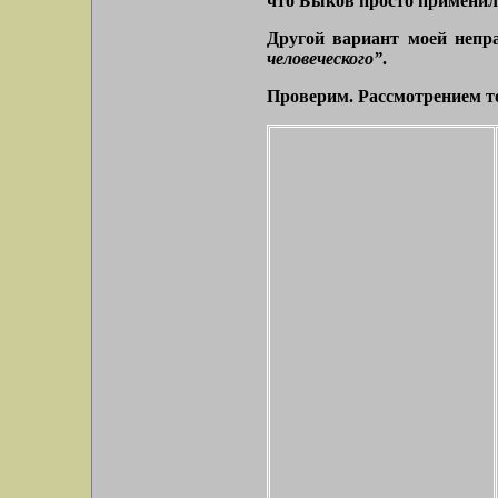
что Быков просто примени
Другой вариант моей непр
человеческого”
.
Проверим. Рассмотрением то