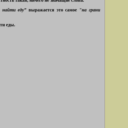
атность такая, ничего не значащие слова.
 найти еду”
выражается это самое
"на грани
ти еды.