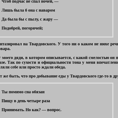
Чтоб подчас не спал ночей, —
Лишь была б она с наваром
Да была бы с пылу, с жару —
Подобрей, погорячей;
тазировал на Твардовского. У того ни о каком не нюхе речь,
овара.
 моего дяди, в котором описывается, с какой смелостью он 
е. Так по сухости и официальности тона у меня впечатлени
еляли себе или просто ждали обеда.
т же быть, что про добывание еды у Твардовского где-то в д
Ты помимо сна обязан
Пищу в день четыре раза
Принимать. Но как? — вопрос.