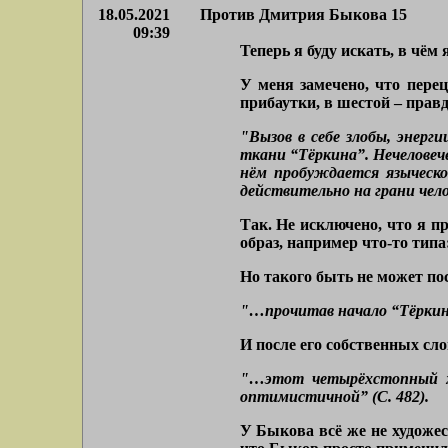
18.05.2021
Против Дмитрия Быкова 15
09:39
Теперь я буду искать, в чём 
У меня замечено, что перец
прибаутки, в шестой – правд
"Вызов в себе злобы, энерг
ткани “Тёркина”. Нечеловеч
нём пробуждается языческо
действительно на грани челов
Так. Не исключено, что я п
образ, например что-то тип
Но такого быть не может пос
"…прочитав начало “Тёркина
И после его собственных сло
"…этот четырёхстопный хо
оптимистичной” (С. 482).
У Быкова всё же не художес