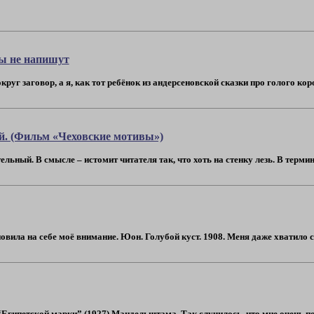
ды не напишут
руг заговор, а я, как тот ребёнок из андерсеновской сказки про голого коро
й. (Фильм «Чеховские мотивы»)
ельный. В смысле – истомит читателя так, что хоть на стенку лезь. В термина
вила на себе моё внимание. Юон. Голубой куст. 1908. Меня даже хватило сооб
Египетской марки” (1927) Мандельштама. Так случилось, что мне очень повезл