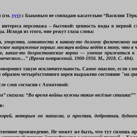
я (см.
тут
) с Быковым не совпадаю касательно “Василия Тёрк
 интереса персонажа – бытовой: ценность воды в первой ст
ы. Исходя из этого, мне режут глаза слова:
ии, упорства, готовности к какому-то долгому физическому
еское напряжение первых месяцев войны ведёт к тому, что в 
е, какие-то дохристианские корни — умение прижаться к з
еческого…” (Время потрясений. 1900-1950. М., 2018. С. 484).
роворонил такую исключительность. Самое опасное, если сл
а: образом четырёхстопного хорея выражено состояние
"на гр
ле слов согласия с Ахматовой:
” сказала: “Во время войны нужны такие весёлые стишки”” (
в:
рей, которым он написан, и простая, добротная, будни
твенное произведение. Не может же быть, что тут сплошь иро