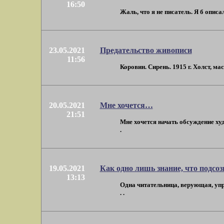
16:50
Жаль, что я не писатель. Я б описа
23.05.2021
Предательство живописи
11:56
Коровин. Сирень. 1915 г. Холст, ма
20.05.2021
Мне хочется…
21:51
Мне хочется начать обсуждение худ
.
19.05.2021
Как одно лишь знание, что подсо
13:13
Одна читательница, верующая, упр
. .