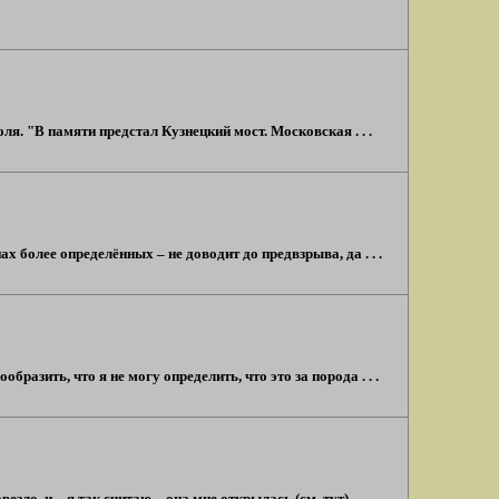
ля. "В памяти предстал Кузнецкий мост. Московская . . .
х более определённых – не доводит до предвзрыва, да . . .
разить, что я не могу определить, что это за порода . . .
о, и – я так считаю – она мне открылась (см. тут) . . .