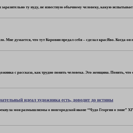
л заразительно ту нуду, не известную обычному человеку, какую испытывает 
сло. Мне думается, что тут Коровин предал себя – сделал красЯво. Когда он 
ожника с рассказа, как трудно понять человека. Это женщина. Понять, что о
знательный идеал художника есть, доводит до истины
екнула мои размышлизмы о новгородской иконе “Чудо Георгия о змие” XIV в