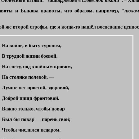
л словесный штамп:
"зашифровано в словесной ткани”
. – Хал
авоты и Быкова правоты, что образом, например,
"нюхом
й же второй строфы, где я когда-то нашёл воспевание ценнос
На войне, в быту суровом,
В трудной жизни боевой,
На снегу, под хвойным кровом,
На стоянке полевой, —
Лучше нет простой, здоровой,
Доброй пищи фронтовой.
Важно только, чтобы повар
Был бы повар — парень свой;
Чтобы числился недаром,