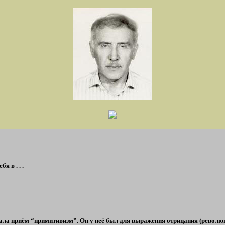
я в . . .
ла приём “примитивизм”. Он у неё был для выражения отрицания (революции,