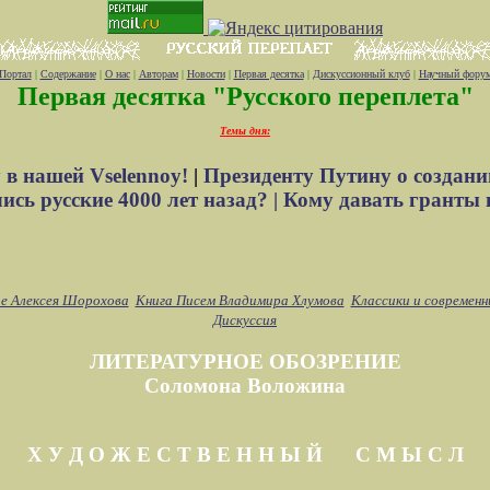
Портал
|
Содержание
|
О нас
|
Авторам
|
Новости
|
Первая десятка
|
Дискуссионный клуб
|
Научный фору
Первая десятка "Русского переплета"
Темы дня:
 в нашей Vselennoy!
|
Президенту Путину о создани
сь русские 4000 лет назад? |
Кому давать гранты 
е Алексея Шорохова
Книга Писем Владимира Хлумова
Классики и современн
Дискуссия
ЛИТЕРАТУРНОЕ ОБОЗРЕНИЕ
Соломона Воложина
Х У Д О Ж Е С Т В Е Н Н Ы Й С М Ы С Л