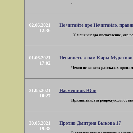
.
02.06.2021
Не читайте про Нечитайло, прав
12:36
У меня иногда впечатление, что вок
01.06.2021
Ненависть к нам Киры Муратово
17:02
Чехов не во всех рассказах пронзит
31.05.2021
Насмешник Юон
10:27
Признаться, эта репродукция остано
30.05.2021
Против Дмитрия Быкова 17
19:38
В этот раз станем кружить вокруг “