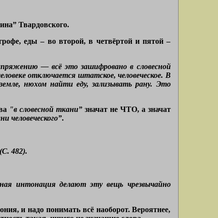
ина” Твардовского.
рофе, еды – во второй, в четвёртой и пятой –
 напряжению — всё это зашифровано в словесной
человеке отключается штатское, человеческое. В
емле, нюхом найти еду, зализывать рану. Это
ова
"в словесной ткани”
значат не ЧТО, а значат
ани человеческого”
.
С. 482).
чная интонация делают эту вещь чрезвычайно
ния, и надо понимать всё наоборот. Вероятнее,