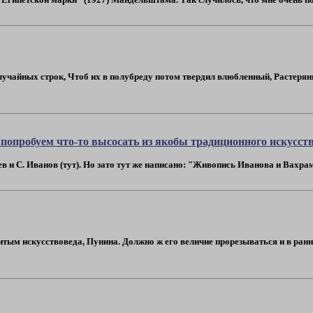
учайных строк, Чтоб их в полубреду потом твердил влюбленный, Растерянн
попробуем что-то высосать из якобы традиционного искусст
и С. Иванов (тут). Но зато тут же написано: "Живопись Иванова и Вахраме
тым искусствоведа, Пунина. Должно ж его величие прорезываться и в ранней