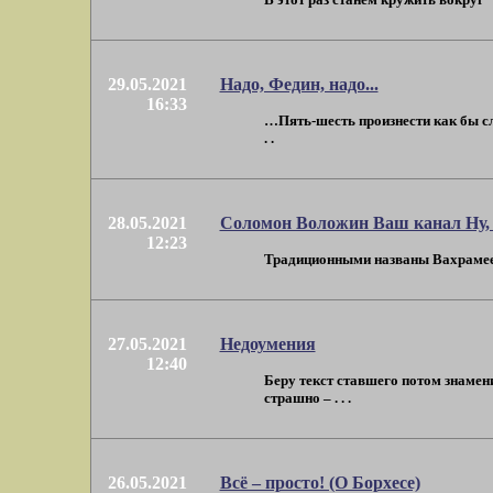
29.05.2021
Надо, Федин, надо...
16:33
…Пять-шесть произнести как бы сл
. .
28.05.2021
Соломон Воложин Ваш канал Ну, 
12:23
Традиционными названы Вахрамеев 
27.05.2021
Недоумения
12:40
Беру текст ставшего потом знамени
страшно – . . .
26.05.2021
Всё – просто! (О Борхесе)