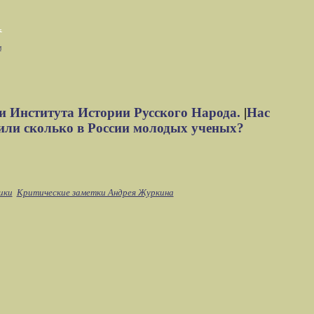
м
и Института Истории Русского Народа.
|
Нас
или сколько в России молодых ученых?
ики
Критические заметки Андрея Журкина