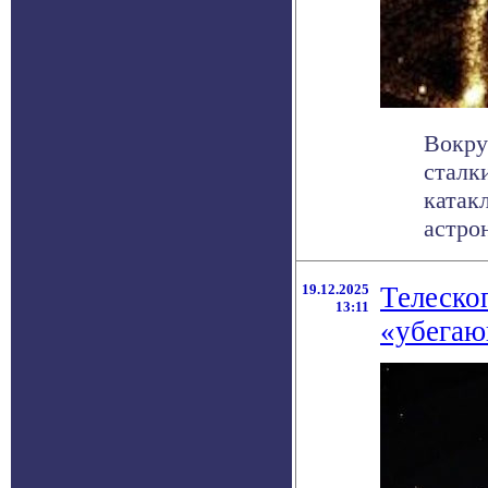
Вокру
сталк
катак
астрон
19.12.2025
Телеско
13:11
«убегаю