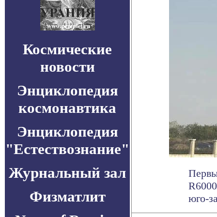
Космические
новости
Энциклопедия
космонавтика
Энциклопедия
"Естествознание"
Журнальный зал
Первы
R6000
Физматлит
юго-з