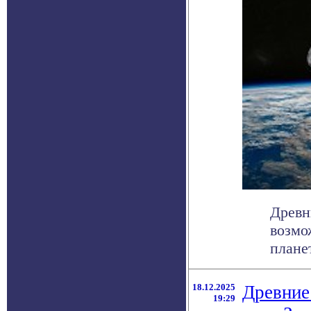
Древн
возмо
плане
18.12.2025
Древние
19:29