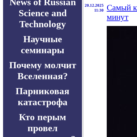
News of Russian
20.12.2025
Самый к
Science and
11:30
минут
Technology
Научные
семинары
Почему молчит
Вселенная?
Парниковая
катастрофа
Кто перым
провел