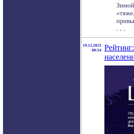
Зимой
«тяже
привы
. . .
19.12.2025
Рейтинг
08:54
населен