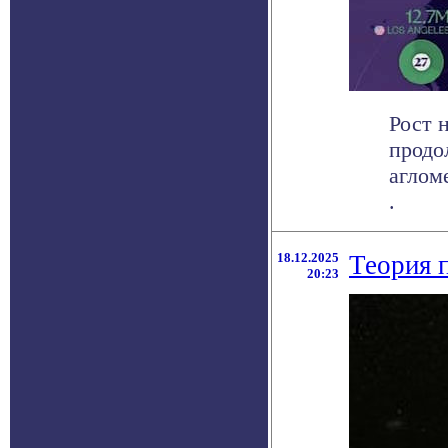
Рост 
продо
аглом
.
18.12.2025
Теория 
20:23