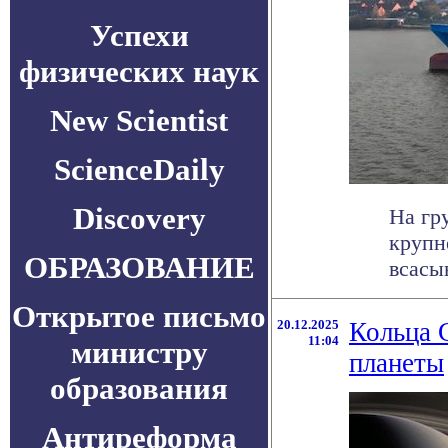
Успехи
физических наук
New Scientist
ScienceDaily
Discovery
На гр
крупн
ОБРАЗОВАНИЕ
всасы
Открытое письмо
20.12.2025
Кольца 
11:04
министру
планеты
образования
Антиреформа