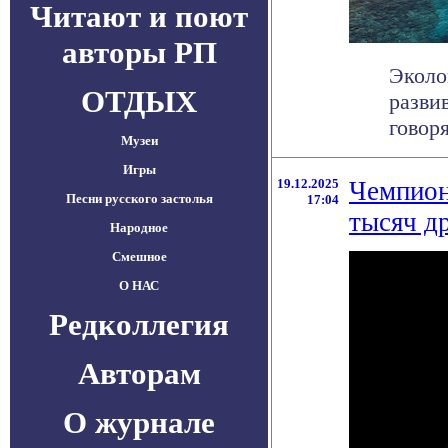
Читают и поют
авторы РП
Эколо
ОТДЫХ
разви
говор
Музеи
Игры
19.12.2025
Чемпион
Песни русского застолья
17:04
тысяч д
Народное
Смешное
О НАС
Редколлегия
Авторам
О журнале