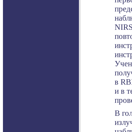
пред
набл
NIRS
повт
инст
инст
Учен
полу
в RB
и в 
пров
В го
излу
набл