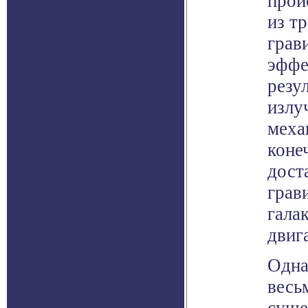
прои
из т
грав
эффе
резу
излу
меха
коне
дост
грав
гала
двиг
Одна
весь