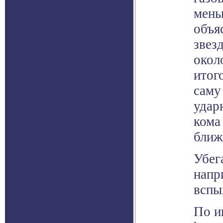
мень
объя
звез
окол
итог
саму
удар
кома
ближ
Убег
напр
вспы
По и