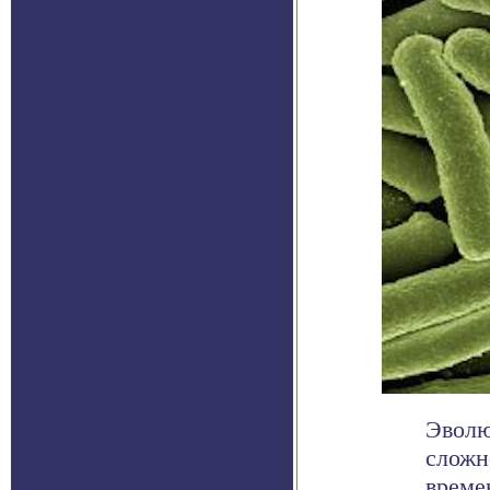
Эволю
сложн
време