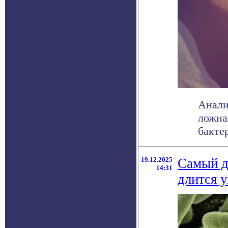
Анали
ложна
бактер
19.12.2025
Самый д
14:31
длится 