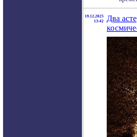
19.12.2025
Два аст
13:42
космиче