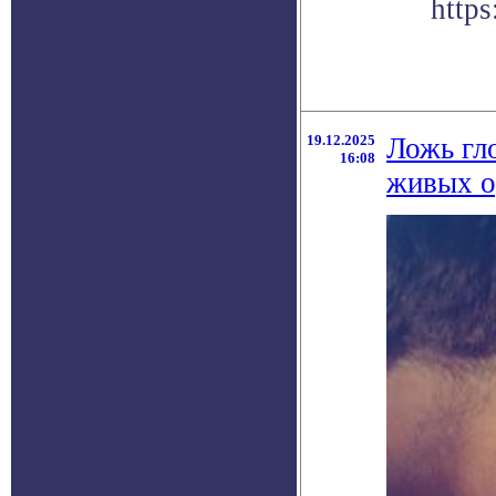
https
19.12.2025
Ложь гл
16:08
живых о