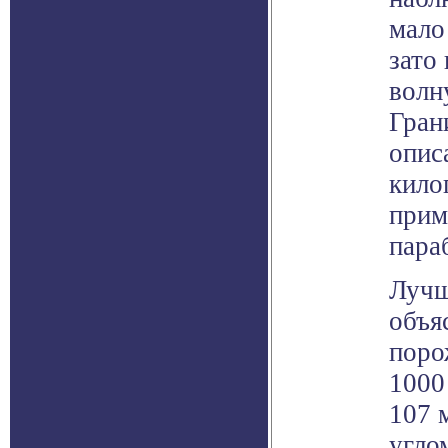
мало
зато
волн
Гран
опис
кило
прим
пара
Лучш
объя
поро
1000
107 
угло