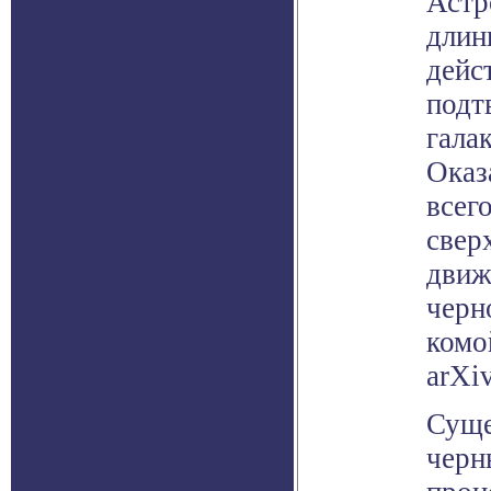
Астр
длин
дейс
подт
гала
Оказ
всег
свер
движ
черн
комо
arXiv
Суще
черн