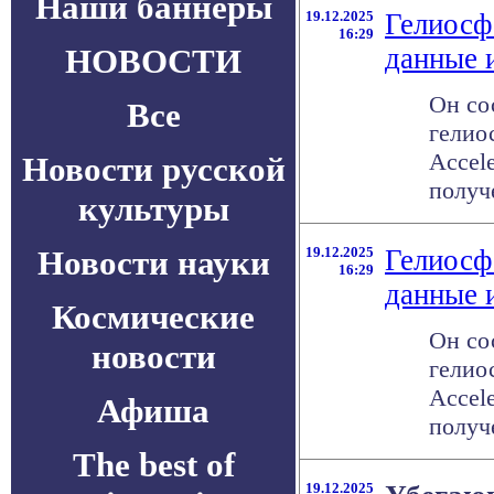
Наши баннеры
19.12.2025
Гелиосф
16:29
НОВОСТИ
данные 
Он со
Все
гелио
Accel
Новости русской
получе
культуры
Новости науки
19.12.2025
Гелиосф
16:29
данные 
Космические
Он со
новости
гелио
Accel
Афиша
получе
The best of
19.12.2025