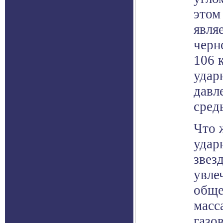
этом
явля
черн
106 
удар
давл
сред
Что 
удар
звез
увле
обще
масс
газо