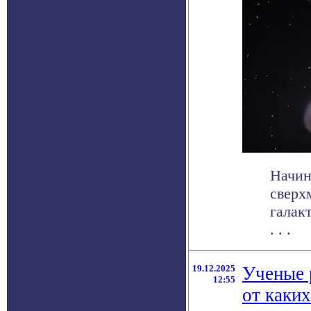
Начин
сверх
галак
. . .
19.12.2025
Ученые 
12:55
от каких