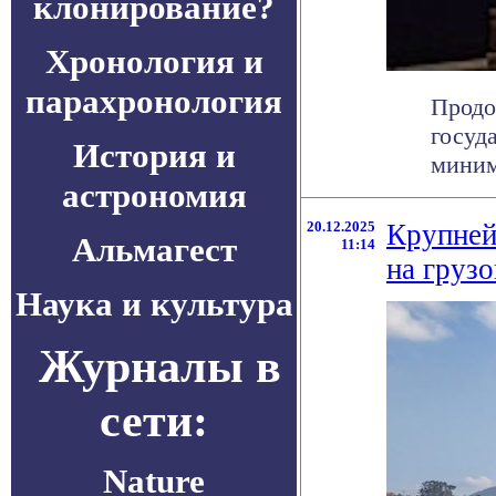
клонирование?
Хронология и
парахронология
Продо
госуд
История и
миним
астрономия
20.12.2025
Крупней
Альмагест
11:14
на груз
Наука и культура
Журналы в
сети:
Nature