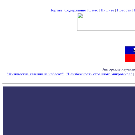
Портал
|
Содержание
|
О нас
|
Пишите
|
Новости
|
Авторские научные
"Физические явления на небесах"
|
"Неизбежность странного микромира"
|
Семинары - Конфе