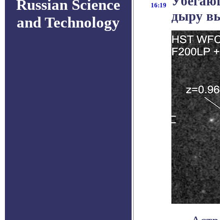
Убегаю
Russian Science
16:19
дыру вы
and Technology