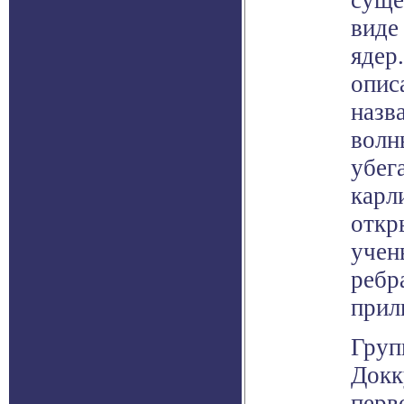
суще
виде
ядер
опис
назв
волн
убег
карл
откр
учен
ребр
прил
Груп
Докк
перв