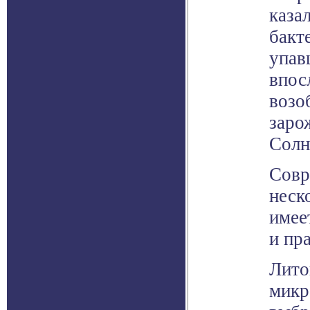
каза
бакт
упав
впос
возо
заро
Солн
Совр
неск
имее
и пр
Лито
микр