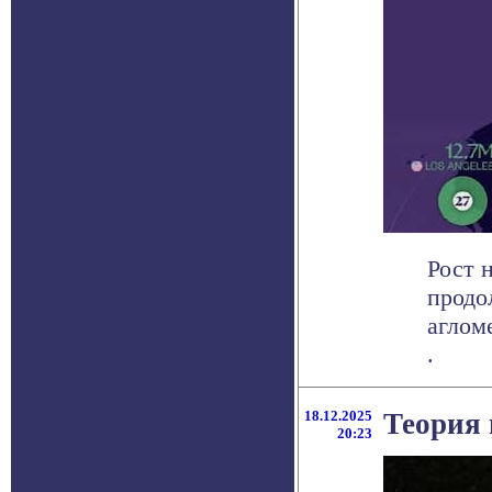
Рост 
продо
аглом
.
18.12.2025
Теория 
20:23