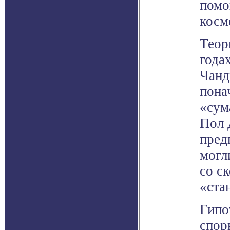
помо
косм
Теор
года
Чанд
пона
«сум
Пол 
пред
могл
со с
«ста
Гипо
спор