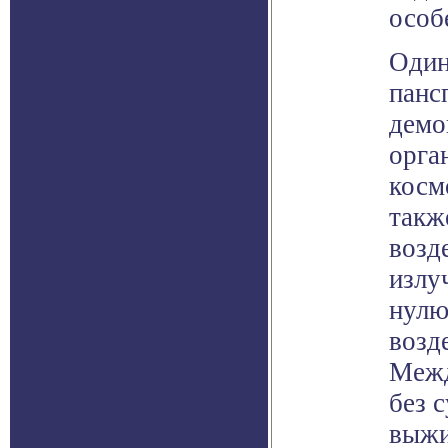
особ
Один
панс
демо
орга
косм
такж
возд
излу
нулю
возд
Межд
без 
выжи