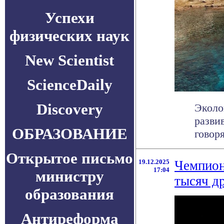
Успехи
физических наук
New Scientist
ScienceDaily
Discovery
Эколо
разви
ОБРАЗОВАНИЕ
говор
Открытое письмо
19.12.2025
Чемпион
17:04
министру
тысяч д
образования
Антиреформа