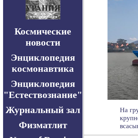
Космические
новости
Энциклопедия
космонавтика
Энциклопедия
"Естествознание"
Журнальный зал
На гр
крупн
Физматлит
всасы