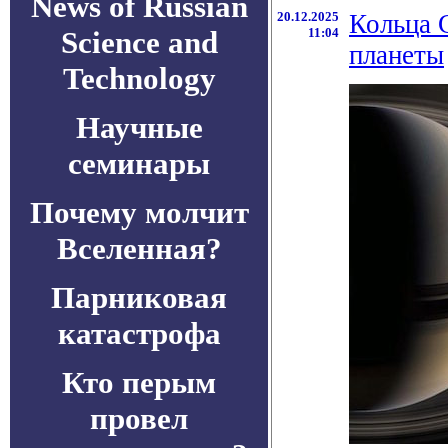
News of Russian
20.12.2025
Кольца 
Science and
11:04
планеты
Technology
Научные
семинары
Почему молчит
Вселенная?
Парниковая
катастрофа
Кто перым
провел