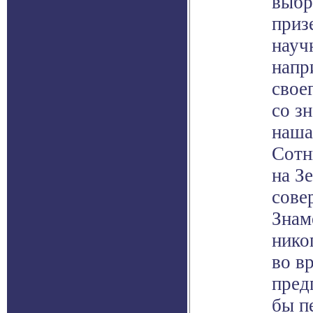
выбр
приз
науч
напр
свое
со з
наша
Сотн
на З
сове
Знам
нико
во в
пред
бы п