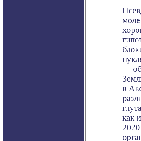
Псев
моле
хоро
гипо
блок
нукл
— об
Земл
в Ав
разл
глут
как 
2020
орга