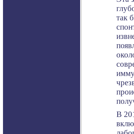
глуб
так 
спон
извн
появ
окол
совр
имму
чрез
прои
полу
В 20
вклю
лабо