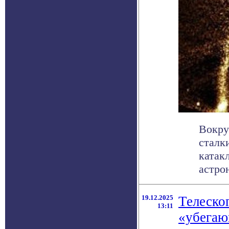
Вокру
сталк
катак
астрон
19.12.2025
Телеско
13:11
«убегаю