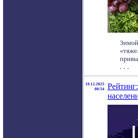
Зимой
«тяже
привы
. . .
19.12.2025
Рейтинг
08:54
населен