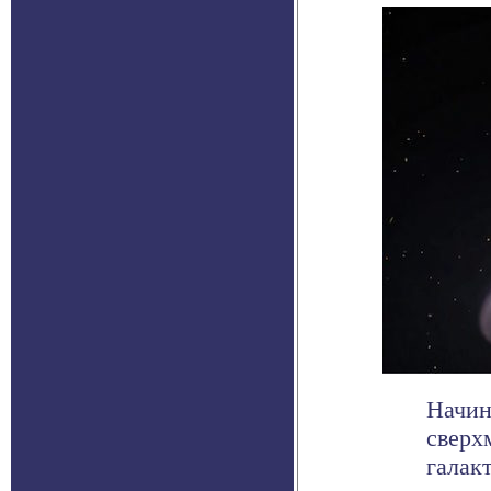
Начин
сверх
галак