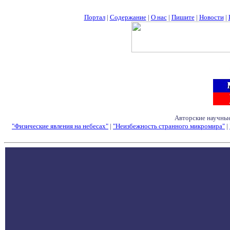
Портал
|
Содержание
|
О нас
|
Пишите
|
Новости
|
Авторские научные
"Физические явления на небесах"
|
"Неизбежность странного микромира"
|
Семинары - Конфе