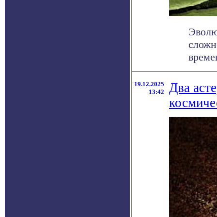
Эволю
сложн
време
19.12.2025
Два аст
13:42
космиче