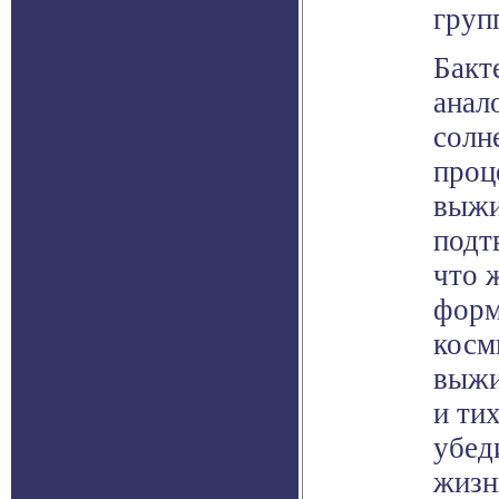
груп
Бакт
анал
солн
проц
выжи
подт
что 
форм
косм
выжи
и ти
убед
жизн