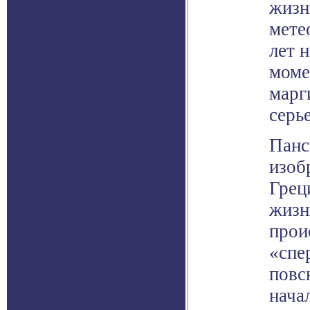
жизн
мете
лет 
моме
марг
серь
Панс
изоб
Грец
жизн
прои
«спе
повс
нача