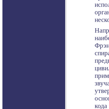
испо
орга
неск
Напр
наиб
Фрэн
спир
пред
циви
прим
звуч
утве
осно
кода