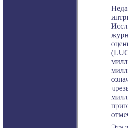
Неда
интр
Иссл
журн
оцен
(LUC
милл
милл
озна
чрез
милл
приг
отме
Эта 