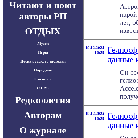
Читают и поют
Астро
парой
авторы РП
лет, 
ОТДЫХ
извест
Музеи
19.12.2025
Гелиосф
Игры
16:29
данные 
Песни русского застолья
Народное
Он со
гелио
Смешное
Accel
О НАС
получе
Редколлегия
Авторам
19.12.2025
Гелиосф
16:29
данные 
О журнале