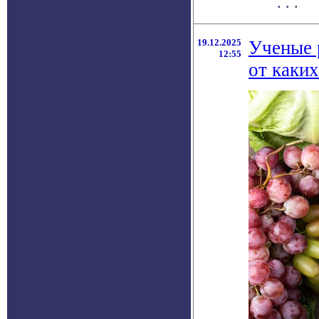
. . .
19.12.2025
Ученые 
12:55
от каких