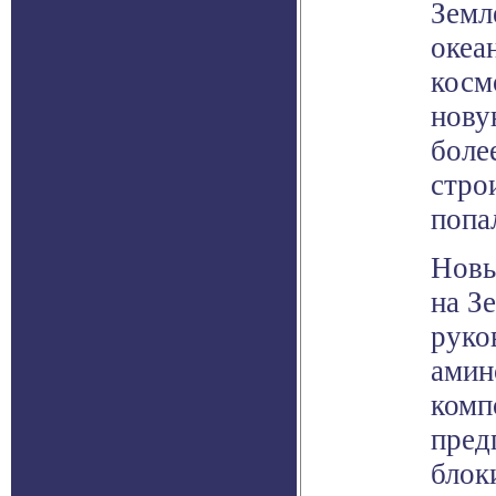
Земл
океа
косм
нову
боле
стро
попа
Новы
на З
руко
амин
комп
пред
блок