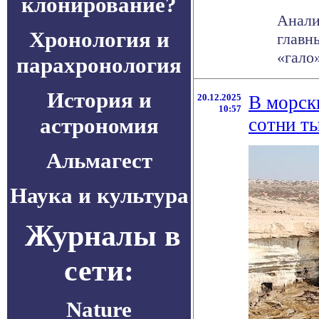
клонирование?
Анали
Хронология и
главн
«гало
парахронология
История и
20.12.2025
В морск
10:57
астрономия
сотни т
Альмагест
Наука и культура
Журналы в
сети:
Nature