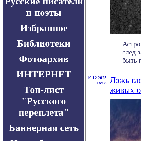
Русские писатели
и поэты
Избранное
Библиотеки
Астро
след 
Фотоархив
быть 
ИНТЕРНЕТ
19.12.2025
Ложь гл
16:08
Топ-лист
живых о
"Русского
переплета"
Баннерная сеть