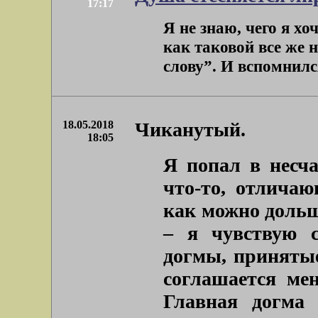
17:17
Я не знаю, чего я х
как таковой все же 
слову”. И вспомнился
18.05.2018
Чиканутый.
18:05
Я попал в несч
что-то, отличаю
как можно дольш
– я чувствую 
догмы, принятые
соглашается мен
Главная догма 