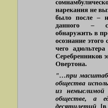
сомнамбуличес
нарекания не вы
было после – н
данного – со
обнаружить в пр
осознание этого 
чего адюльтера
Серебренников э
Овертона.
"…при масштабн
общества испол
из немыслимой
обществе, а е
десятилетий
[в 