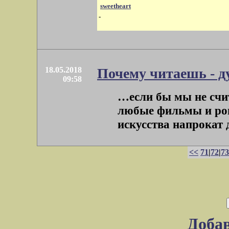
sweetheart
-
18.05.2018
Почему читаешь - ду
09:58
…если бы мы не счит
любые фильмы и ром
искусства напрокат д
<<
71
|
72
|
73
Доба