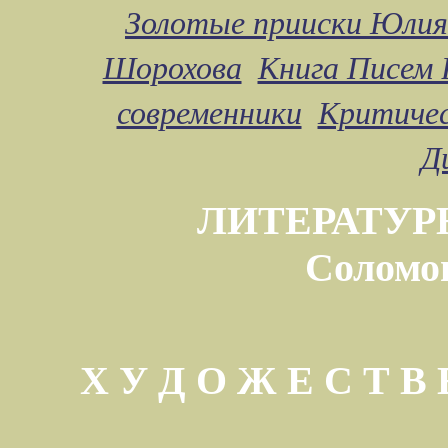
Золотые прииски Юлия
Шорохова
Книга Писем 
современники
Критичес
Д
ЛИТЕРАТУР
Соломо
Х У Д О Ж Е С Т 