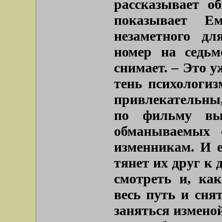
рассказывает о
показывает Е
незаметного д
номер на седьм
снимает. – Это у
тень психологи
привлекательны,
по фильму вых
обманываемых 
изменникам. И е
тянет их друг к 
смотреть и, ка
весь путь и сня
заняться измено