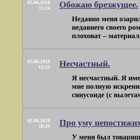
05.06.2018
Обожаю брезжущее.
11:24
Недавно меня озарило
недавнего своего ро
плоховат – материали
03.06.2018
Несчастный.
13:32
Я несчастный. Я име
мне полную искренно
синусоиде (с вылетами
02.06.2018
Про уму непостижим
18:19
У меня был товарищ