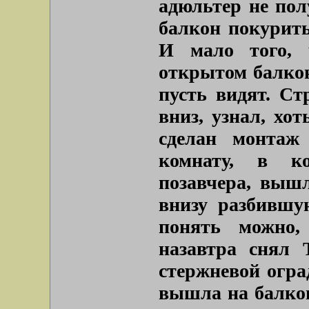
адюльтер не по
балкон покурить
И мало того, 
открытом балконе
пусть видят. Ст
вниз, узнал, хо
сделан монтаж
комнату, в к
позавчера, выш
внизу разбившу
понять можно,
назавтра снял 
стержневой огра
вышла на балкон