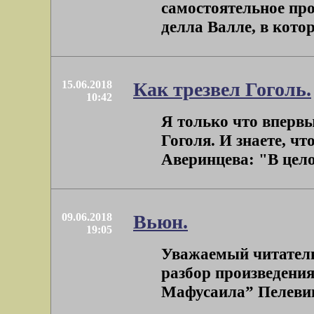
самостоятельное пр
делла Валле, в котор
15.06.2018
Как трезвел Гоголь.
10:42
Я только что вперв
Гоголя. И знаете, чт
Аверинцева: "В цело
09.06.2018
Вьюн.
19:05
Уважаемый читатель
разбор произведени
Мафусаила” Пелевина)