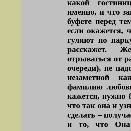
какой гостини
именно, и что з
буфете перед те
если окажется, ч
гуляют по парку
расскажет. Ж
отрываться от ра
очереди), не над
незаметной ка
фамилию любовни
кажется, нужно 
что так она и уз
сделать – получа
и то, что Она