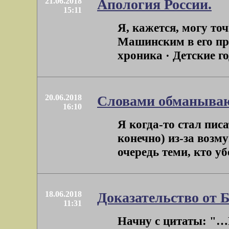
21.06.2018
Апология России.
15:11
Я, кажется, могу то
Машинским в его пр
хроника · Детские го
20.06.2018
Словами обманыва
16:10
Я когда-то стал пис
конечно) из-за возм
очередь теми, кто уб
18.06.2018
Доказательство от 
11:31
Начну с цитаты: "…