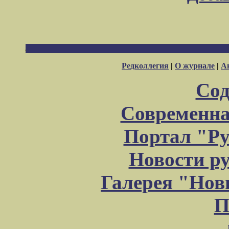
Редколлегия
|
О журнале
|
А
Сод
Современна
Портал "Ру
Новости р
Галерея "Но
П