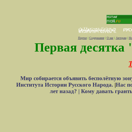
Портал
|
Содержание
|
О нас
|
Авторам
|
Но
Первая десятка 
Т
Мир собирается объявить бесполётную зон
Института Истории Русского Народа.
|
Нас п
лет назад? |
Кому давать грант