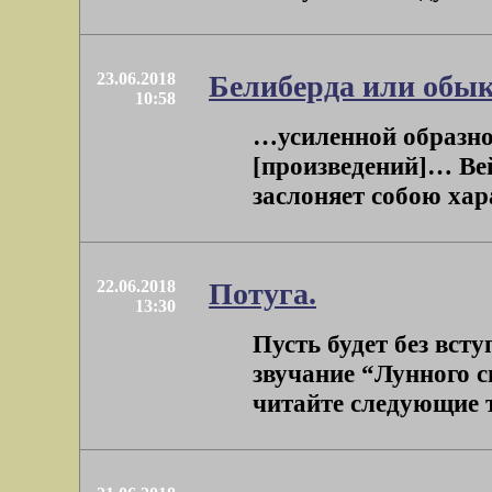
23.06.2018
Белиберда или обык
10:58
…усиленной образно
[произведений]… Ве
заслоняет собою хар
22.06.2018
Потуга.
13:30
Пусть будет без вст
звучание “Лунного с
читайте следующие т