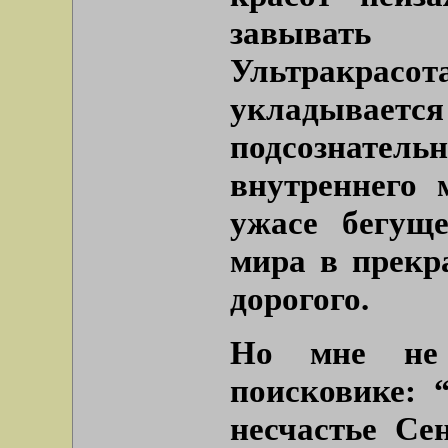
завывать 
Ультракрасота
укладыва
подсознател
внутреннего 
ужасе бегущ
мира в прекр
дорогого.
Но мне не 
поисковике: 
несчастье Се