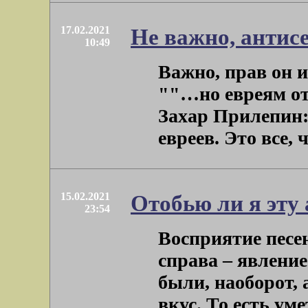
17.02.2021
Не важно, антис
10:49
Важно, прав он и
""…но евреям от
Захар Прилепин
евреев. Это все, чт
15.02.2021
Отобью ли я эту
23:54
Восприятие песе
справа – явление
были, наоборот, 
вкус. То есть уметь