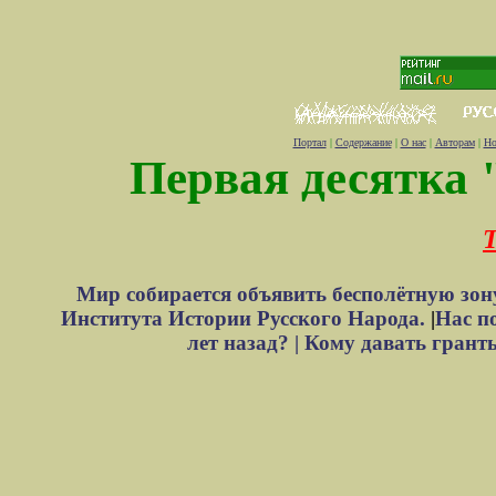
Портал
|
Содержание
|
О нас
|
Авторам
|
Но
Первая десятка 
Т
Мир собирается объявить бесполётную зон
Института Истории Русского Народа.
|
Нас п
лет назад? |
Кому давать грант