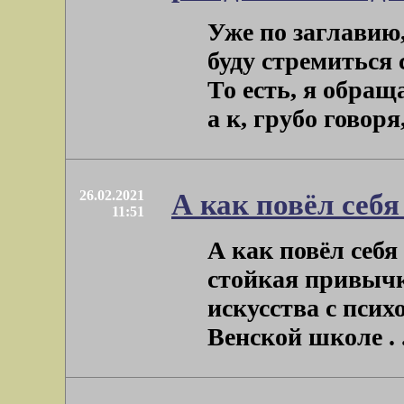
Уже по заглавию,
буду стремиться
То есть, я обра
а к, грубо говоря, 
26.02.2021
А как повёл себ
11:51
А как повёл себ
стойкая привычк
искусства с псих
Венской школе . .