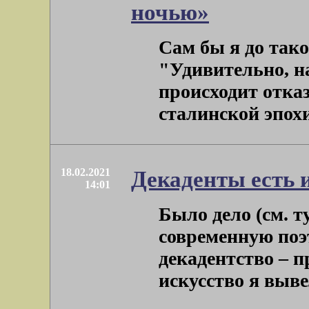
ночью»
Сам бы я до тако
"Удивительно, н
происходит отказ
сталинской эпохи 
18.02.2021
Декаденты есть 
14:01
Было дело (см. т
современную поэт
декадентство – п
искусство я вывел 