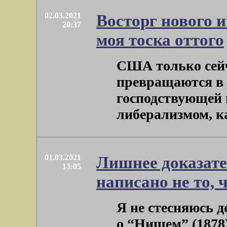
02.03.2021
Восторг нового 
20:37
моя тоска оттого
США только сейч
превращаются в 
господствующей 
либерализмом, ка
01.03.2021
Лишнее доказате
13:05
написано не то, 
Я не стесняюсь 
о “Нищем” (1878