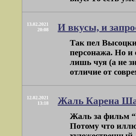
13.02.2021
И вкусы, и запр
20:08
Так пел Высоцки
персонажа. Но и 
лишь чуя (а не з
отличие от соврем
12.02.2021
Жаль Карена Ша
13:18
Жаль за фильм “
Потому что иллю
художественный.