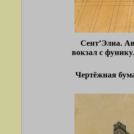
Сент’Элиа. А
вокзал с фунику
Чертёжная бума