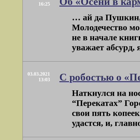
Об «Осени в кар
16:25
… ай да Пушкин,
Молодечество моё
не в начале книги
уважает абсурд, я 
03.03.2021
С робостью о «П
13:03
Наткнулся на но
“Перекатах” Горо
свои пять копеек
удастся, и, главное,