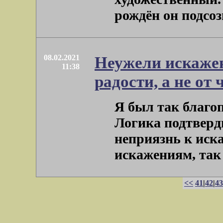
рождён он подсоз
08.02.2021
Неужели искажен
11:38
радости, а не от
Я был так благо
Логика подтверди
неприязнь к иск
искажениям, так .
<<
41
|
42
|
43