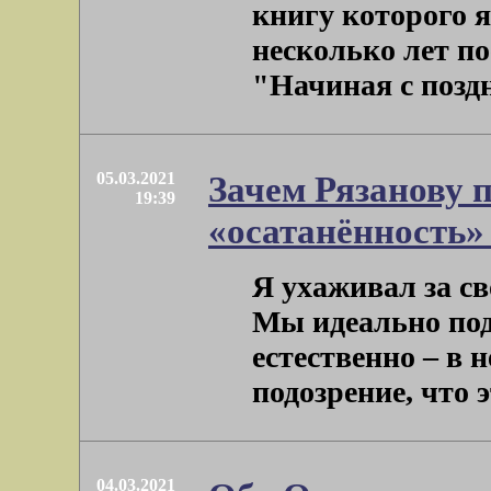
книгу которого 
несколько лет по
"Начиная с поздни
05.03.2021
Зачем Рязанову 
19:39
«осатанённость»
Я ухаживал за св
Мы идеально подх
естественно – в 
подозрение, что эт
04.03.2021