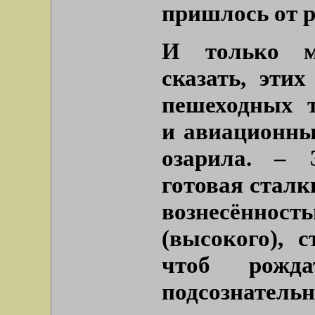
пришлось от р
И только ма
сказать, эти
пешеходных т
и авиационных
озарила. – 
готовая сталк
вознесённ
(высокого), 
чтоб рожда
подсознате