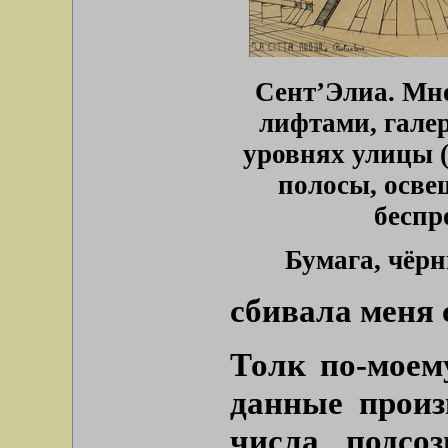
Сент’Элиа. Мн
лифтами, гале
уровнях улицы 
полосы, осве
беспр
Бумага, чёр
сбивала меня 
Толк по-моем
данные произ
числа подсоз