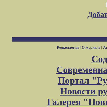
Доба
Редколлегия
|
О журнале
|
А
Сод
Современна
Портал "Ру
Новости р
Галерея "Но