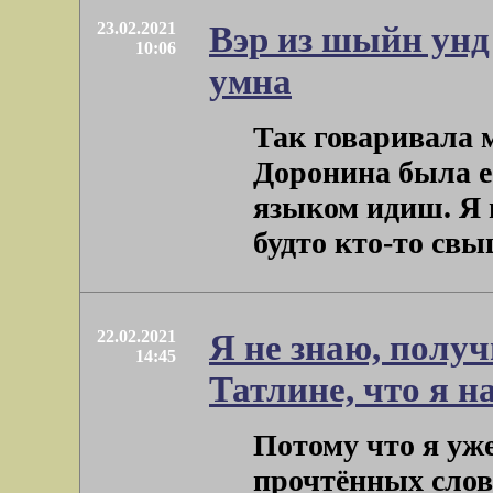
23.02.2021
Вэр из шыйн унд 
10:06
умна
Так говаривала 
Доронина была её
языком идиш. Я 
будто кто-то свыш
22.02.2021
Я не знаю, получ
14:45
Татлине, что я 
Потому что я уже
прочтённых слов