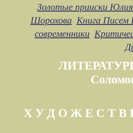
Золотые прииски Юлия
Шорохова
Книга Писем 
современники
Критичес
Д
ЛИТЕРАТУР
Соломо
Х У Д О Ж Е С Т 