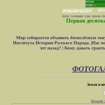
Портал
|
Содержание
|
О нас
|
Авторам
|
Но
Первая десятк
Мир собирается объявить бесполётную зон
Института Истории Русского Народа.
|
Нас п
лет назад? |
Кому давать грант
ФОТОГА
Земля и н
Второй з