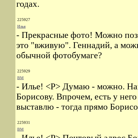
годах.
225927
Илья
- Прекрасные фото! Можно поза
это "вживую". Геннадий, а можн
обычной фотобумаге?
225929
ВМ
- Илье! <P> Думаю - можно. На
Борисову. Впрочем, есть у него
выставлю - тогда прямо Борис
225931
ВМ
- Илье! <P> Почтовый адрес Бо