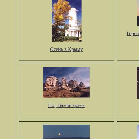
Гориз
Осень в Крыму
Под Бахчисараем