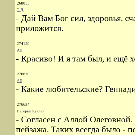
268055
Э.Д.
- Дай Вам Бог сил, здоровья, сч
приложится.
274159
АП
- Красиво! И я там был, и ещё х
276630
АП
- Какие любительские? Геннад
276634
Валерий Куклин
- Согласен с Аллой Олеговной
пейзажа. Таких всегда было - п