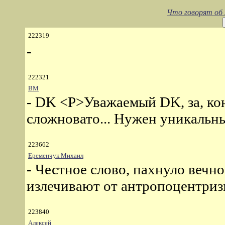
Что говорят об
222319
-
222321
ВМ
- DK <P>Уважаемый DK, за, ко
сложновато... Нужен уникальный
223662
Еременчук Михаил
- Честное слово, пахнуло вечн
излечивают от антропоцентриз
223840
Алексей