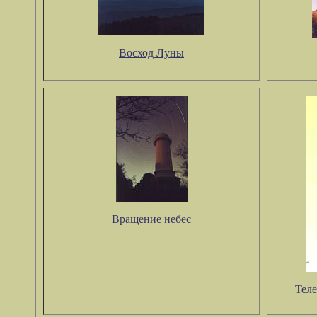
Восход Луны
Вращение небес
Теле