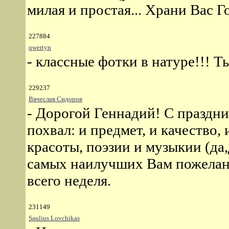
милая и простая... Храни Вас Г
227884
qwertyn
- классные фотки в натуре!!! Т
229237
Вячеслав Сидоров
- Дорогой Геннадий! С праздн
похвал: и предмет, и качество, 
красоты, поэзии и музыкии (да
самых наилучших Вам пожелани
всего неделя.
231149
Saulius Lovchikas