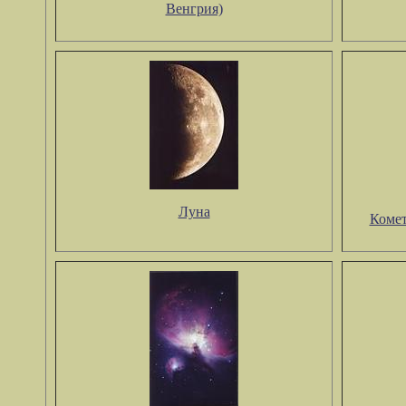
Венгрия)
Луна
Комет