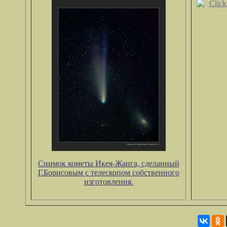
Снимок кометы Икея-Жанга, сделанный
Г.Борисовым с телескопом собственного
изготовления.