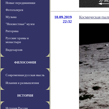
Новые передвжиники
Фотогалерея
Музыка
18.09.2019
Космическая пыль
22:32
"Неизвестные" музеи
Риторика
Русские храмы и
монастыри
Видеоархив
ФИЛОСОФИЯ
Современная русская мысль
Искания и размышления
ИСТОРИЯ
История России