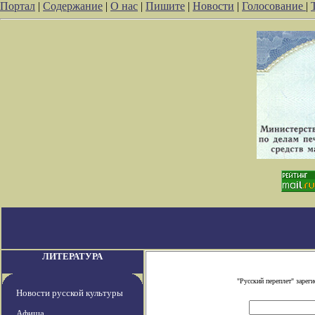
Портал
|
Содержание
|
О нас
|
Пишите
|
Новости
|
Голосование
|
ЛИТЕРАТУРА
"Русский переплет" заре
Новости русской культуры
Афиша