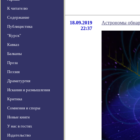
К читателю
Содержание
18.09.2019
Астрономы обнар
Публицистика
22:37
"Курск"
Кавказ
Балканы
Проза
Поэзия
Драматургия
Искания и размышления
Критика
Сомнения и споры
Новые книги
У нас в гостях
Издательство