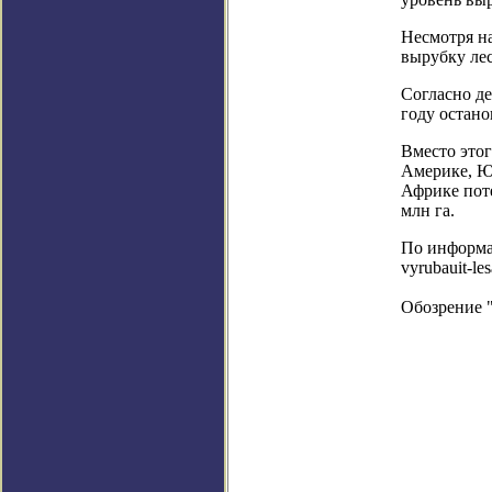
Несмотря на
вырубку лес
Согласно де
году остано
Вместо это
Америке, Ю
Африке поте
млн га.
По информаци
vyrubauit-le
Обозрение 