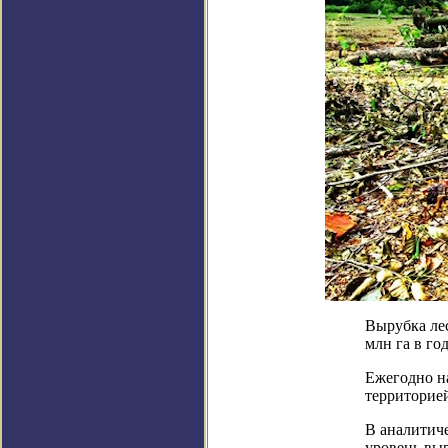
Вырубка лес
млн га в год
Ежегодно на
территорией
В аналитиче
уровень выр