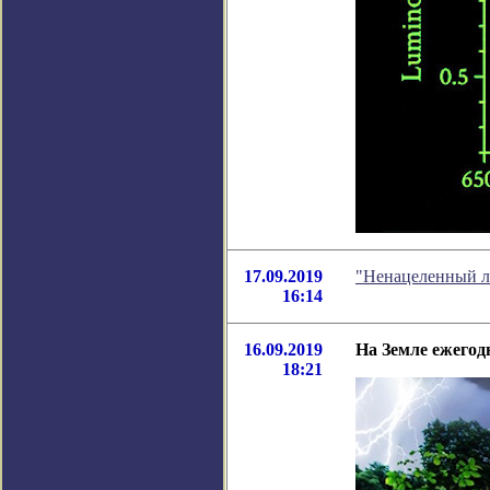
17.09.2019
"Ненацеленный ли
16:14
16.09.2019
На Земле ежего
18:21