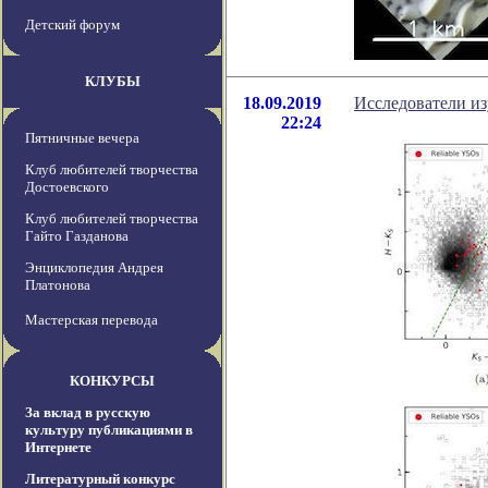
Детский форум
КЛУБЫ
18.09.2019
Исследователи и
22:24
Пятничные вечера
Клуб любителей творчества
Достоевского
Клуб любителей творчества
Гайто Газданова
Энциклопедия Андрея
Платонова
Мастерская перевода
КОНКУРСЫ
За вклад в русскую
культуру публикациями в
Интернете
Литературный конкурс