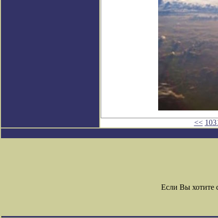
<<
103
Если Вы хотите