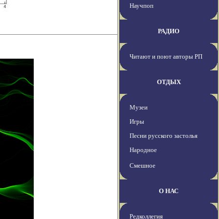
Научпоп
РАДИО
Читают и поют авторы РП
ОТДЫХ
Музеи
Игры
Песни русского застолья
Народное
Смешное
О НАС
Редколлегия