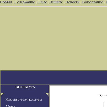
Портал
|
Содержание
|
О нас
|
Пишите
|
Новости
|
Голосование
|
ЛИТЕРАТУРА
"Русски
Новости русской культуры
Афиша