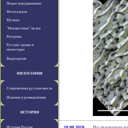
Новые передвжиники
Фотогалерея
Музыка
"Неизвестные" музеи
Риторика
Русские храмы и
монастыри
Видеоархив
ФИЛОСОФИЯ
Современная русская мысль
Искания и размышления
ИСТОРИЯ
История России
18.09.2019
Исследователи и