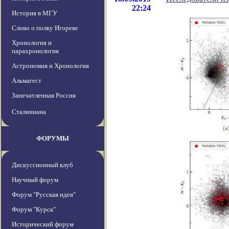
22:24
История в МГУ
Слово о полку Игореве
Хронология и
парахронология
Астрономия и Хронология
Альмагест
Запечатленная Россия
Сталиниана
ФОРУМЫ
Дискуссионный клуб
Научный форум
Форум "Русская идея"
Форум "Курск"
Исторический форум