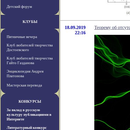
Детский форум
КЛУБЫ
18.09.2019
Теорему об отсу
22:16
Пятничные вечера
Клуб любителей творчества
Достоевского
Клуб любителей творчества
Гайто Газданова
Энциклопедия Андрея
Платонова
Мастерская перевода
КОНКУРСЫ
За вклад в русскую
культуру публикациями в
Интернете
Литературный конкурс