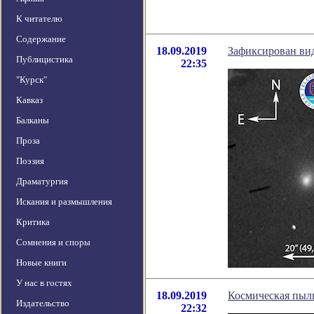
К читателю
Содержание
18.09.2019
Зафиксирован вид
Публицистика
22:35
"Курск"
Кавказ
Балканы
Проза
Поэзия
Драматургия
Искания и размышления
Критика
Сомнения и споры
Новые книги
У нас в гостях
18.09.2019
Космическая пыль
Издательство
22:32