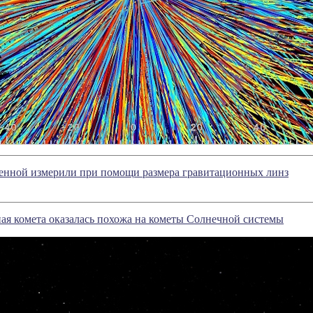
енной измерили при помощи размера гравитационных линз
ая комета оказалась похожа на кометы Солнечной системы