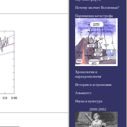
Почему молчит Вселенная?
Парниковая катастрофа
Хронология и
парахронология
История и астрономия
Альмагест
Наука и культура
2000-2002