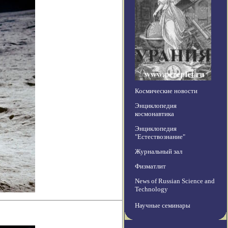
Космические новости
Энциклопедия
космонавтика
Энциклопедия
"Естествознание"
Журнальный зал
Физматлит
News of Russian Science and
Technology
Научные семинары