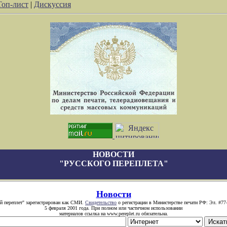
Топ-лист
|
Дискуссия
НОВОСТИ
"РУССКОГО ПЕРЕПЛЕТА"
Новости
й переплет" зарегистрирован как СМИ.
Свидетельство
о регистрации в Министерстве печати РФ: Эл. #77
5 февраля 2001 года. При полном или частичном использовании
материалов ссылка на www.pereplet.ru обязательна.