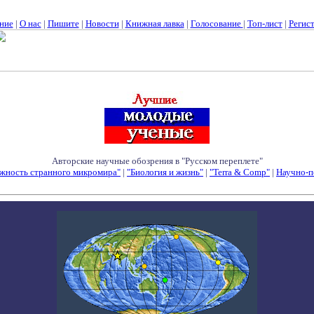
ние
|
О нас
|
Пишите
|
Новости
|
Книжная лавка
|
Голосование
|
Топ-лист
|
Регис
Авторские научные обозрения в "Русском переплете"
жность странного микромира"
|
"Биология и жизнь"
|
"Terra & Comp"
|
Научно-п
Семинары - Конференции - Симпозиумы - Конкурсы