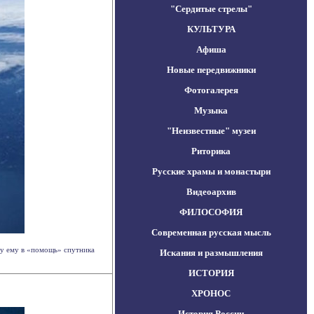
"Сердитые стрелы"
КУЛЬТУРА
Афиша
Новые передвижники
Фотогалерея
Музыка
"Неизвестные" музеи
Риторика
Русские храмы и монастыри
Видеоархив
ФИЛОСОФИЯ
Современная русская мысль
ду ему в «помощь» спутника
Искания и размышления
ИСТОРИЯ
ХРОНОС
История России