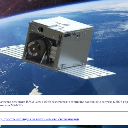
очество телескопа НАСА James Webb закончится: в агентстве сообщили о запуске в 2026 го
 миссии MANTIS . . .
, просто наблюдая за миганием его светодиодов