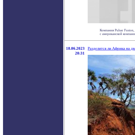
Компания Pulsar Fusion
с американской компанией
18.06.2023
Разделится ли Африка на дв
20:31