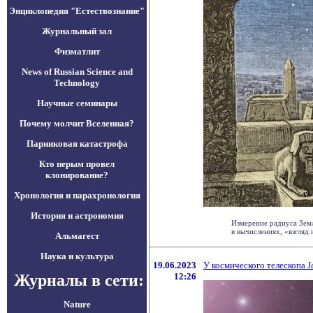
Энциклопедия "Естествознание"
Журнальный зал
Физматлит
News of Russian Science and
Technology
Научные семинары
Почему молчит Вселенная?
Парниковая катастрофа
Кто перым провел
клонирование?
Хронология и парахронология
История и астрономия
Измерение радиуса Зем
в вычислениях, «взгляд из
Альмагест
Наука и культура
19.06.2023
У космического телескопа
Журналы в сети:
12:26
Nature