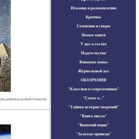
Искания и размышления
Критика
Сомнения и споры
Новые книги
У нас в гостях
Издательство
Книжная лавка
Журнальный зал
ОБОЗРЕНИЯ
"Классики и современники"
"Слово о..."
обы добиться особой точности
"Тайная история творений"
"Книга писем"
"Кошачий ящик"
"Золотые прииски"