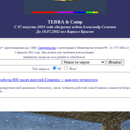
TERRA & Comp
С 07 августа 2003 года обозрение ведет Александр Семенов
До 10.07.2002 вел Кирилл Крылов
лет" зарегистрирован как СМИ.
Свидетельство
о регистрации в Министерстве печати РФ: Эл. #77-4362 от
5 февраля 2001 года. При полном или частичном использовании
материалов ссылка на www.pereplet.ru обязательна.
Тип запроса:
"И"
"Или"
з работы 800 тысяч жителей Гонконга — каждого четвертого
 рекрутинговой компании Venturenix, около четверти рабочей силы Гонконга окажутся без
 . . .