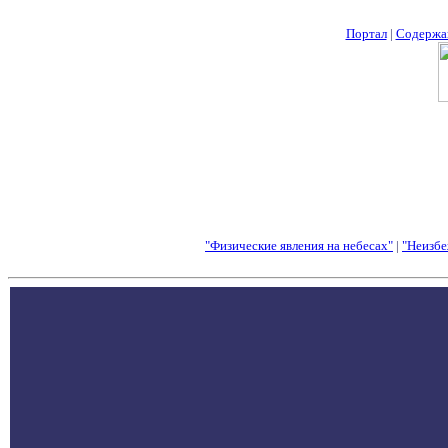
Портал
|
Содержа
"Физические явления на небесах"
|
"Неизбе