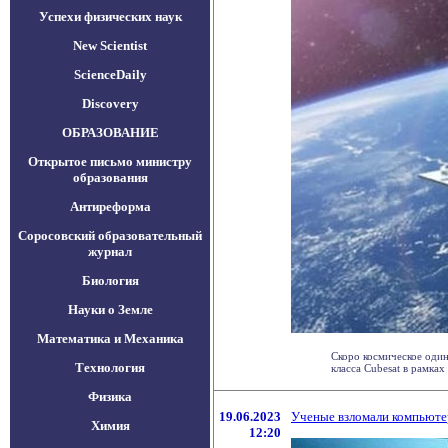
Успехи физических наук
New Scientist
ScienceDaily
Discovery
ОБРАЗОВАНИЕ
Открытое письмо министру
образования
Антиреформа
Соросовский образовательный
журнал
Биология
Науки о Земле
Математика и Механика
Скоро космическое один
Технология
класса Сubesat в рамках
Физика
19.06.2023
Ученые взломали компьютер
Химия
12:20