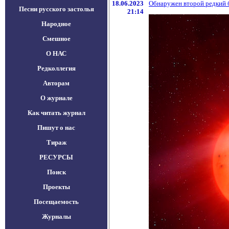
18.06.2023
Обнаружен второй редкий 
Песни русского застолья
21:14
Народное
Смешное
О НАС
Редколлегия
Авторам
О журнале
Как читать журнал
Пишут о нас
Тираж
РЕСУРСЫ
Поиск
Проекты
Посещаемость
Журналы