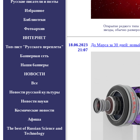
Русские писатели и поэты
Избранное
Библиотеки
Открытие редкого типа 
Фотоархив
звезды, обычно размером 
ИНТЕРНЕТ
18.06.2023
До Марса за 30 дней: новый
Топ-лист "Русского переплета"
21:07
Баннерная сеть
Наши баннеры
НОВОСТИ
Все
Новости русской культуры
Новости науки
Космические новости
Афиша
The best of Russian Science and
Technology