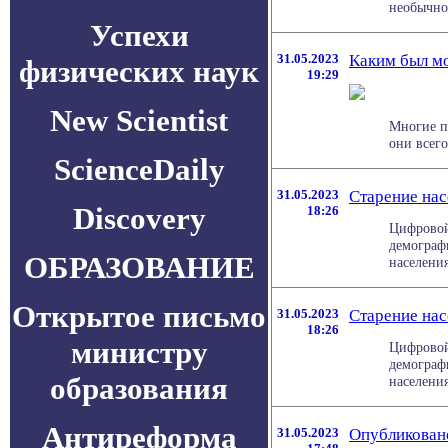
необычной
Успехи
31.05.2023
Каким был мо
физических наук
19:29
New Scientist
Многие п
они всего
ScienceDaily
31.05.2023
Старение нас
Discovery
18:26
Цифровой
демограф
ОБРАЗОВАНИЕ
населения 
Открытое письмо
31.05.2023
Старение нас
18:26
министру
Цифровой
демограф
образования
населения 
Антиреформа
31.05.2023
Опубликовано