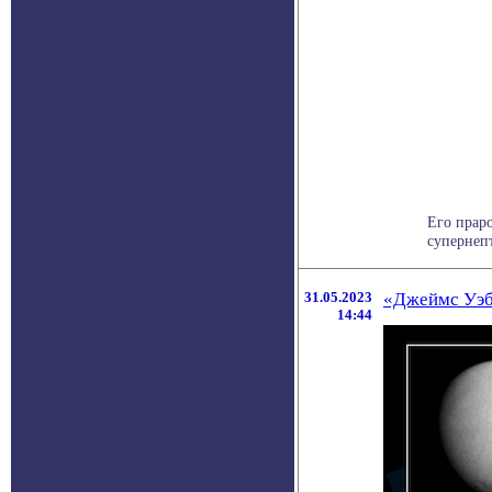
Его прар
супернепт
31.05.2023
«Джеймс Уэбб
14:44