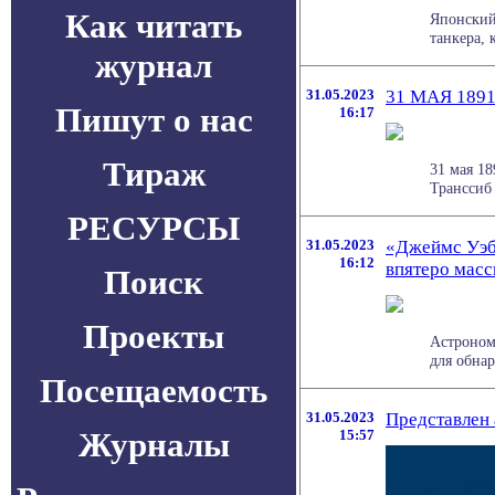
Как читать
Японский
танкера, 
журнал
31.05.2023
31 МАЯ 18
Пишут о нас
16:17
Тираж
31 мая 18
Транссиб 
РЕСУРСЫ
31.05.2023
«Джеймс Уэб
16:12
впятеро масс
Поиск
Проекты
Астроном
для обнар
Посещаемость
31.05.2023
Представлен 
Журналы
15:57