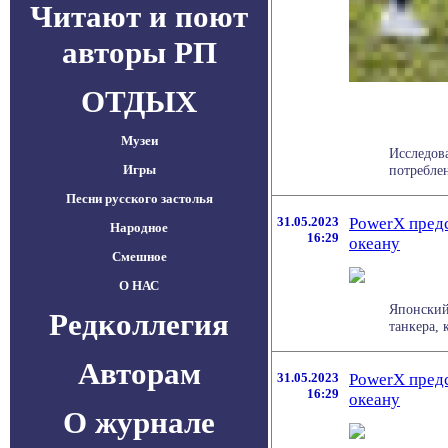
Читают и поют
авторы РП
ОТДЫХ
Музеи
Исследов
Игры
потреблен
Песни русского застолья
31.05.2023
PowerX предс
Народное
16:29
океану
Смешное
О НАС
Японский
Редколлегия
танкера, 
Авторам
31.05.2023
PowerX предс
16:29
океану
О журнале