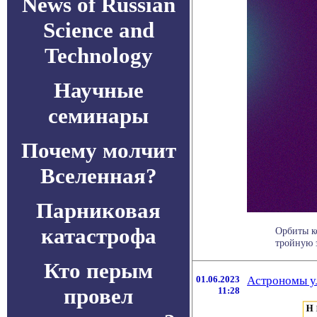
News of Russian
Science and
Technology
Научные
семинары
Почему молчит
Вселенная?
Парниковая
катастрофа
Орбиты к
тройную з
Кто перым
01.06.2023
Астрономы ул
провел
11:28