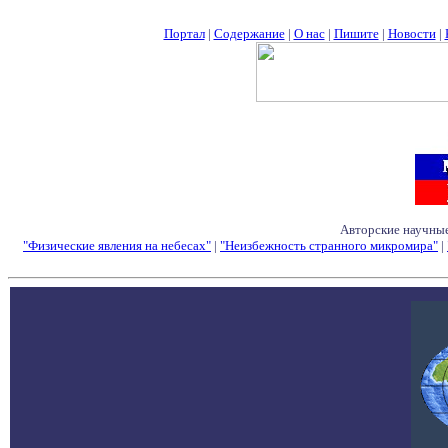
Портал
|
Содержание
|
О нас
|
Пишите
|
Новости
|
Авторские научные
"Физические явления на небесах"
|
"Неизбежность странного микромира"
|
Семинары - Конфе