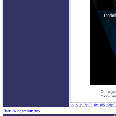
Он созда
Уэбб» ув
<<
401
|
402
|
403
|
404
|
405
|
406
|
40
Помощь корреспонденту
Н