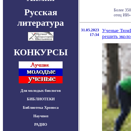
Русская
Более 350
отец ИИ»
литература
31.05.2023
Ученые ТюмГУ
17:34
решить экол
КОНКУРСЫ
Для молодых биологов
БИБЛИОТЕКИ
Библиотека Хроноса
Научпоп
РАДИО