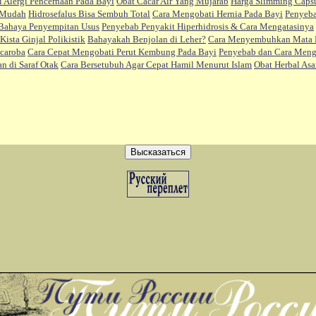
 Alergi Pencernaan Pada Bayi
Obat Cacar Air Yang Mujarab
Harga Slimming Caps
 Mudah
Hidrosefalus Bisa Sembuh Total
Cara Mengobati Hernia Pada Bayi
Penyeba
Bahaya Penyempitan Usus
Penyebab Penyakit Hiperhidrosis & Cara Mengatasinya
Kista Ginjal Polikistik
Bahayakah Benjolan di Leher?
Cara Menyembuhkan Mata 
caroba
Cara Cepat Mengobati Perut Kembung Pada Bayi
Penyebab dan Cara Mengo
n di Saraf Otak
Cara Bersetubuh Agar Cepat Hamil Menurut Islam
Obat Herbal As