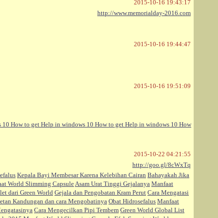
2015-10-16 19:43:17
http://www.memorialday-2016.com
2015-10-16 19:44:47
2015-10-16 19:51:09
s 10
How to get Help in windows 10
How to get Help in windows 10
How
2015-10-22 04:21:55
http://goo.gl/8cWxTq
efalus
Kepala Bayi Membesar Karena Kelebihan Cairan
Bahayakah Jika
at World Slimming Capsule
Asam Urat Tinggi Gejalanya
Manfaat
let dari Green World
Gejala dan Pengobatan Kram Perut
Cara Mengatasi
etan Kandungan dan cara Mengobatinya
Obat Hidrosefalus
Manfaat
Mengatasinya
Cara Mengecilkan Pipi Tembem
Green World Global List