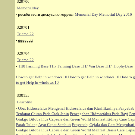
329700
Memorialday
- росьба вести дискуссию коррект
Memorial Day
Memorial Day 2016
329701
Te amo 22
- ggggggg
329704
Te amo 22
-
TH8 Farming Base
TH7 Farming Base
TH7 War Base
TH7 TrophyBase
How to get Help in windows 10
How to get Help in windows 10
How to g
to get Help in windows 10
330155
Glucolife
-
Obat Hidrosefalus
Mengenal Hidrosefalus dan Klasifikasinya
Penyebab 
Terdapat Cairan Pada Otak Janin
Pencegahan Hidrosefalus Pada Bayi
Pen
Ginkgo Biloba Plus Capsule dari Green World
Manfaat Kidney Care Caps
Patah Tulang Agar Cepat Sembuh
Penyebab, Gejala dan Cara Mengobat
Ginkgo Biloba Plus Capsule dari Green World
Manfaat Diasis Care Capsu