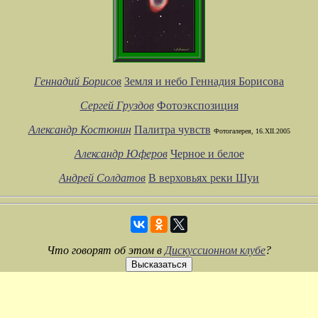
Геннадий Борисов
Земля и небо Геннадия Борисова
Сергей Груздов
Фотоэкспозиция
Александр Костюнин
Палитра чувств
Фотогалерея, 16.XII.2005
Александр Юферов
Черное и белое
Андрей Солдатов
В верховьях реки Шуи
Что говорят об этом в
Дискуссионном клубе
?