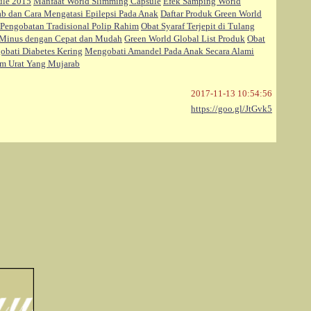
ule 2015
Manfaat World Slimming Capsule
Efek Samping World
b dan Cara Mengatasi Epilepsi Pada Anak
Daftar Produk Green World
Pengobatan Tradisional Polip Rahim
Obat Syaraf Terjepit di Tulang
Minus dengan Cepat dan Mudah
Green World Global List Produk
Obat
bati Diabetes Kering
Mengobati Amandel Pada Anak Secara Alami
am Urat Yang Mujarab
2017-11-13 10:54:56
https://goo.gl/JtGvk5