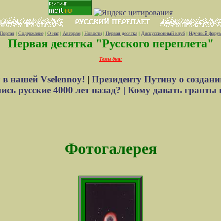
Портал
|
Содержание
|
О нас
|
Авторам
|
Новости
|
Первая десятка
|
Дискуссионный клуб
|
Научный фору
Первая десятка "Русского переплета"
Темы дня:
 в нашей Vselennoy!
|
Президенту Путину о создани
сь русские 4000 лет назад? |
Кому давать гранты 
Фотогалерея