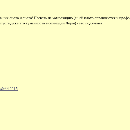
а них снова и снова! Плевать на композицию (с ней плохо справляются и профес
пусть даже это туманность в созвездии Лиры) - это подкупает!
 World 2015