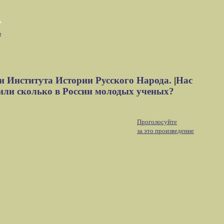
м
и Института Истории Русского Народа.
|
Нас
или сколько в России молодых ученых?
Проголосуйте
за это произведение