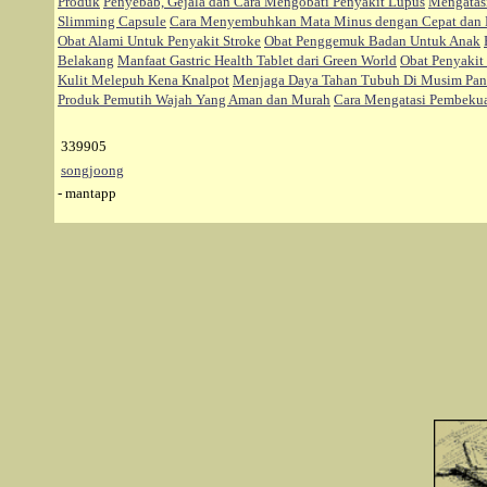
Produk
Penyebab, Gejala dan Cara Mengobati Penyakit Lupus
Mengatasi
Slimming Capsule
Cara Menyembuhkan Mata Minus dengan Cepat dan
Obat Alami Untuk Penyakit Stroke
Obat Penggemuk Badan Untuk Anak
Belakang
Manfaat Gastric Health Tablet dari Green World
Obat Penyakit 
Kulit Melepuh Kena Knalpot
Menjaga Daya Tahan Tubuh Di Musim Pan
Produk Pemutih Wajah Yang Aman dan Murah
Cara Mengatasi Pembekua
339905
songjoong
- mantapp