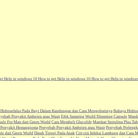
et Help in windows 10
How to get Help in windows 10
How to get Help in window
Hidrosefalus Pada Bayi Dalam Kandungan dan Cara Mengobatinya
Bahaya Hidros
yebab Penyakit Ambeien atau Wasir
Efek Samping World Slimming Capsule
Manfa
ule For Man dari Green World
Cara Membeli Glucolife
Manfaat Spirulina Plus Tab
i Penyakit Hemangioma
Penyebab Penyakit Ambeien atau Wasir
Penyebab Perlengk
le dari Green World
Darah Tinggi Pada Anak
Ciri-ciri Infeksi Lambung dan Cara 