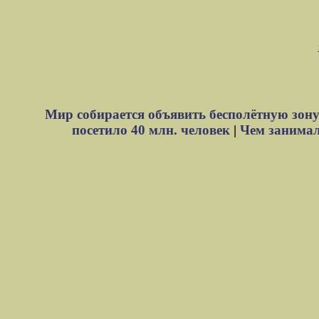
Мир собирается объявить бесполётную зону
посетило 40 млн. человек
|
Чем занимали