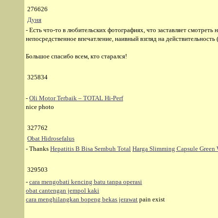
276626
Дуня
- Есть что-то в любительских фотографиях, что заставляет смотреть н
непосредственное впечатление, наивный взгляд на действительность (
Большое спасибо всем, кто старался!
325834
-
Oli Motor Terbaik – TOTAL Hi-Perf
nice photo
327762
Obat Hidrosefalus
- Thanks
Hepatitis B Bisa Sembuh Total
Harga Slimming Capsule Green
329503
-
cara mengobati kencing batu tanpa operasi
obat cantengan jempol kaki
cara menghilangkan bopeng bekas jerawat
pain exist