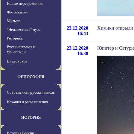
Новые передвжиники
Фотогалерея
Музыка
23.12.2020
Химики открыли 
"Неизвестные" музеи
16:43
Риторика
Русские храмы и
23.12.2020
Юпитер и Сатурн 
монастыри
16:38
Видеоархив
ФИЛОСОФИЯ
Современная русская мысль
Искания и размышления
ИСТОРИЯ
История России