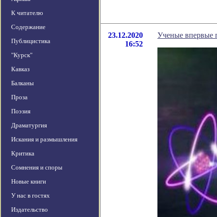
К читателю
Содержание
23.12.2020
Ученые впервые 
Публицистика
16:52
"Курск"
Кавказ
Балканы
Проза
Поэзия
Драматургия
Искания и размышления
Критика
Сомнения и споры
Новые книги
У нас в гостях
Издательство