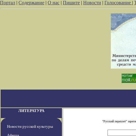
Портал
|
Содержание
|
О нас
|
Пишите
|
Новости
|
Голосование
|
ЛИТЕРАТУРА
"Русский переплет" заре
Новости русской культуры
Афиша