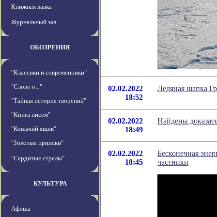
Книжная лавка
Журнальный зал
ОБОЗРЕНИЯ
"Классики и современники"
"Слово о..."
02.02.2022
Ледяная шапка Гр
18:52
"Тайная история творений"
"Книга писем"
02.02.2022
Найдены доказат
"Кошачий ящик"
18:49
"Золотые прииски"
02.02.2022
Бесконечная энер
"Сердитые стрелы"
18:45
частники
КУЛЬТУРА
Афиша