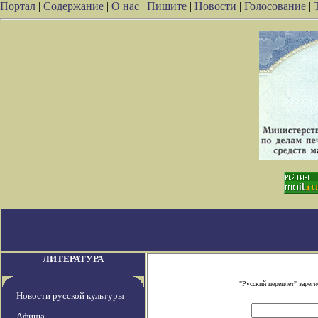
Портал
|
Содержание
|
О нас
|
Пишите
|
Новости
|
Голосование
|
ЛИТЕРАТУРА
"Русский переплет" заре
Новости русской культуры
Афиша