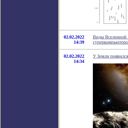
02.02.2022
Виды Вселенной с
14:39
суперкомпьютеро
02.02.2022
У Земли появился
14:34