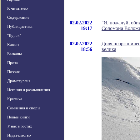
К читателю
Содержание
02.02.2022
"Я, пожалуй, оби
Публицистика
19:17
Соломона Волож
"Курск"
02.02.2022
Доля неорганичес
Кавказ
18:56
велика
Балканы
Проза
Поэзия
Драматургия
Искания и размышления
Критика
Сомнения и споры
Новые книги
У нас в гостях
Издательство