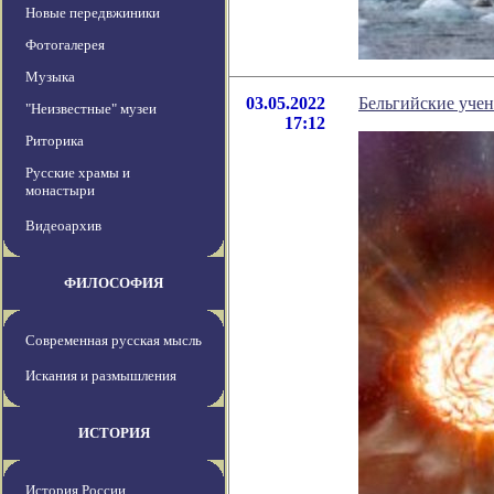
Новые передвжиники
Фотогалерея
Музыка
03.05.2022
Бельгийские учен
"Неизвестные" музеи
17:12
Риторика
Русские храмы и
монастыри
Видеоархив
ФИЛОСОФИЯ
Современная русская мысль
Искания и размышления
ИСТОРИЯ
История России