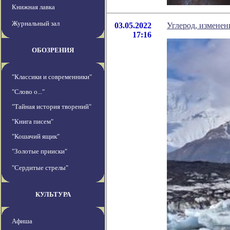
Книжная лавка
Журнальный зал
03.05.2022
Углерод, изменен
17:16
ОБОЗРЕНИЯ
"Классики и современники"
"Слово о..."
"Тайная история творений"
"Книга писем"
"Кошачий ящик"
"Золотые прииски"
"Сердитые стрелы"
КУЛЬТУРА
Афиша