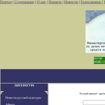
Портал
|
Содержание
|
О нас
|
Пишите
|
Новости
|
Голосование
|
ЛИТЕРАТУРА
"Русский переплет" заре
Новости русской культуры
Афиша