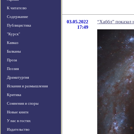
К читателю
Содержание
03.05.2022
“Хаббл” показал 
Публицистика
17:49
"Курск"
Кавказ
Балканы
Проза
Поэзия
Драматургия
Искания и размышления
Критика
Сомнения и споры
Новые книги
У нас в гостях
Издательство