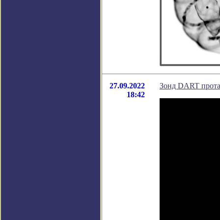
27.09.2022
Зонд DART прота
18:42