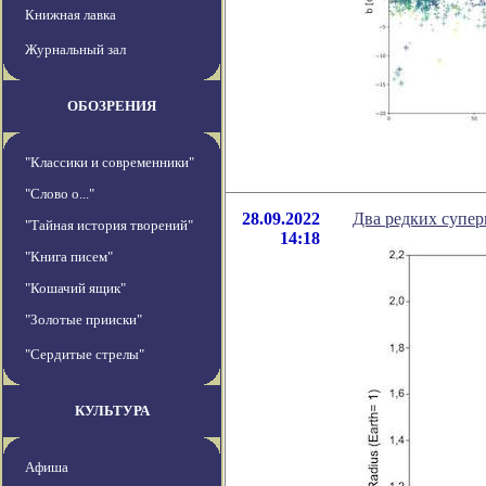
Книжная лавка
Журнальный зал
ОБОЗРЕНИЯ
"Классики и современники"
"Слово о..."
28.09.2022
Два редких супер
"Тайная история творений"
14:18
"Книга писем"
"Кошачий ящик"
"Золотые прииски"
"Сердитые стрелы"
КУЛЬТУРА
Афиша