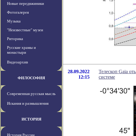
Новые передвжиники
Фотогалерея
Музыка
"Неизвестные" музеи
Риторика
Русские храмы и
монастыри
Видеоархив
28.09.2022
Телескоп Gaia от
12:15
системе
ФИЛОСОФИЯ
Современная русская мысль
Искания и размышления
ИСТОРИЯ
История России