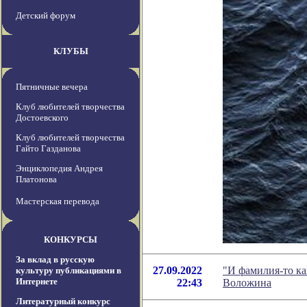
Детский форум
КЛУБЫ
Пятничные вечера
Клуб любителей творчества
Достоевского
Клуб любителей творчества
Гайто Газданова
Энциклопедия Андрея
Платонова
Мастерская перевода
КОНКУРСЫ
За вклад в русскую
27.09.2022
"И фамилия-то ка
культуру публикациями в
Интернете
22:43
Воложина
Литературный конкурс