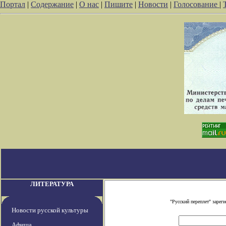
Портал
|
Содержание
|
О нас
|
Пишите
|
Новости
|
Голосование
|
ЛИТЕРАТУРА
"Русский переплет" заре
Новости русской культуры
Афиша