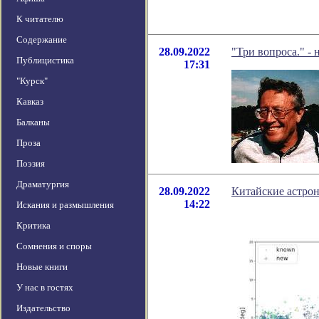
К читателю
Содержание
28.09.2022
"Три вопроса." -
Публицистика
17:31
"Курск"
Кавказ
Балканы
Проза
Поэзия
Драматургия
28.09.2022
Китайские астро
14:22
Искания и размышления
Критика
Сомнения и споры
Новые книги
У нас в гостях
Издательство