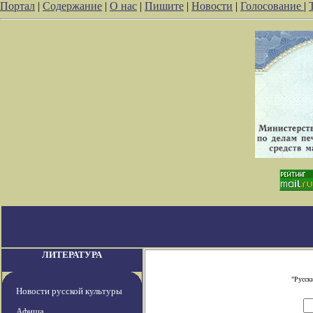
Портал
|
Содержание
|
О нас
|
Пишите
|
Новости
|
Голосование
|
ЛИТЕРАТУРА
"Русск
Новости русской культуры
Афиша