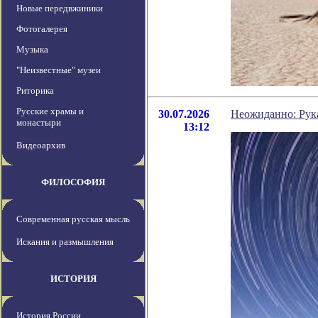
Новые передвжиники
Фотогалерея
Музыка
"Неизвестные" музеи
Риторика
Русские храмы и
30.07.2026
Неожиданно: Рук
монастыри
13:12
Видеоархив
ФИЛОСОФИЯ
Современная русская мысль
Искания и размышления
ИСТОРИЯ
История России