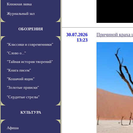
Книжная лавка
Журнальный зал
ОБОЗРЕНИЯ
30.07.2026
Причиной краха 
13:23
"Классики и современники"
"Слово о..."
"Тайная история творений"
"Книга писем"
"Кошачий ящик"
"Золотые прииски"
"Сердитые стрелы"
КУЛЬТУРА
Афиша