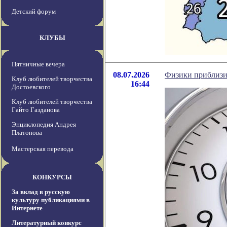
Детский форум
КЛУБЫ
Пятничные вечера
08.07.2026
Физики приблизи
Клуб любителей творчества
16:44
Достоевского
Клуб любителей творчества
Гайто Газданова
Энциклопедия Андрея
Платонова
Мастерская перевода
КОНКУРСЫ
За вклад в русскую
культуру публикациями в
Интернете
Литературный конкурс