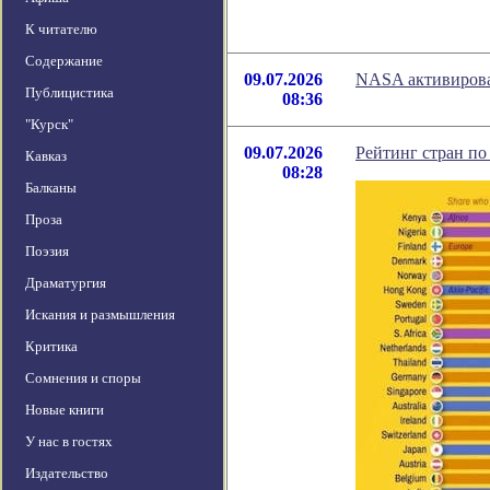
К читателю
Содержание
09.07.2026
NASA активировал
Публицистика
08:36
"Курск"
09.07.2026
Рейтинг стран по
Кавказ
08:28
Балканы
Проза
Поэзия
Драматургия
Искания и размышления
Критика
Сомнения и споры
Новые книги
У нас в гостях
Издательство