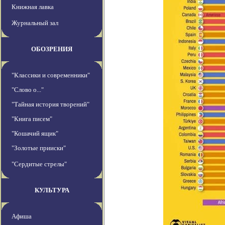
Книжная лавка
Журнальный зал
ОБОЗРЕНИЯ
"Классики и современники"
"Слово о..."
"Тайная история творений"
"Книга писем"
"Кошачий ящик"
"Золотые прииски"
"Сердитые стрелы"
КУЛЬТУРА
Афиша