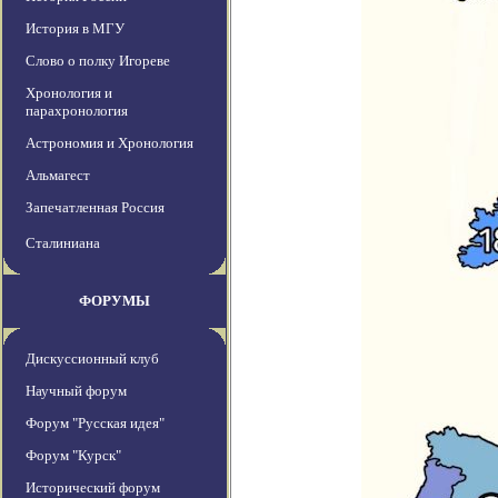
История в МГУ
Слово о полку Игореве
Хронология и
парахронология
Астрономия и Хронология
Альмагест
Запечатленная Россия
Сталиниана
ФОРУМЫ
Дискуссионный клуб
Научный форум
Форум "Русская идея"
Форум "Курск"
Исторический форум