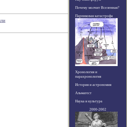
Почему молчит Вселенная?
Парниковая катастрофа
мли
Хронология и
парахронология
История и астрономия
Альмагест
Наука и культура
2000-2002