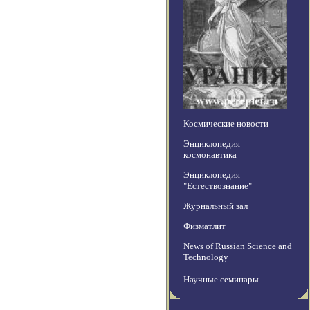
Космические новости
Энциклопедия
космонавтика
Энциклопедия
"Естествознание"
Журнальный зал
Физматлит
News of Russian Science and
Technology
Научные семинары