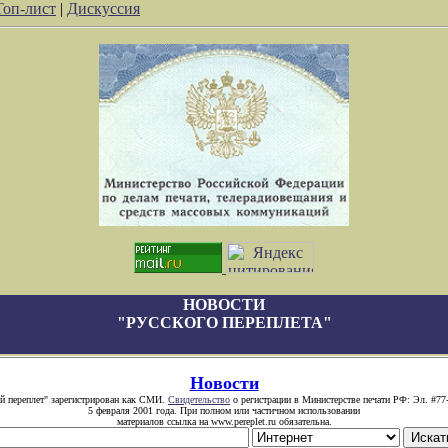
Топ-лист
|
Дискуссия
НОВОСТИ
"РУССКОГО ПЕРЕПЛЕТА"
Новости
й переплет" зарегистрирован как СМИ.
Свидетельство
о регистрации в Министерстве печати РФ: Эл. #77
5 февраля 2001 года. При полном или частичном использовании
материалов ссылка на www.pereplet.ru обязательна.