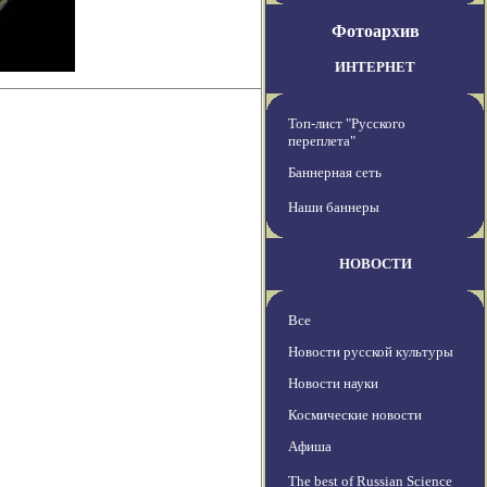
Фотоархив
ИНТЕРНЕТ
Топ-лист "Русского
переплета"
Баннерная сеть
Наши баннеры
НОВОСТИ
Все
Новости русской культуры
Новости науки
Космические новости
Афиша
The best of Russian Science