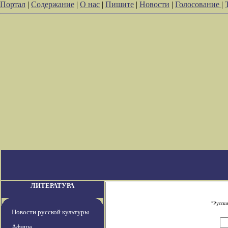
Портал
|
Содержание
|
О нас
|
Пишите
|
Новости
|
Голосование
|
ЛИТЕРАТУРА
"Русски
Новости русской культуры
Афиша