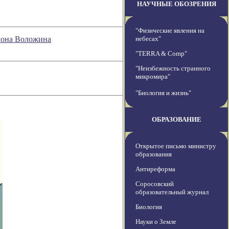
НАУЧНЫЕ ОБОЗРЕНИЯ
"Физические явления на
мона Воложина
небесах"
"TERRA & Comp"
"Неизбежность странного
микромира"
"Биология и жизнь"
ОБРАЗОВАНИЕ
Открытое письмо министру
образования
Антиреформа
Соросовский
образовательный журнал
Биология
Науки о Земле