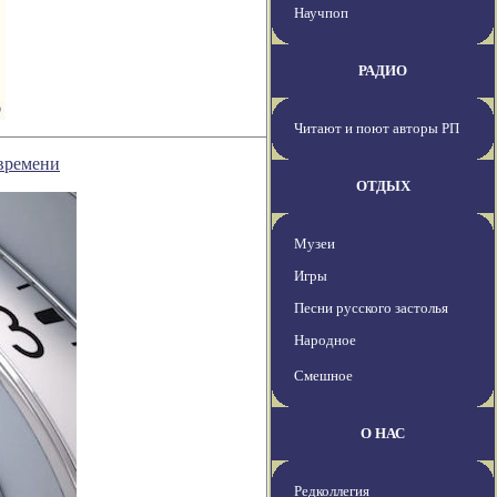
Научпоп
РАДИО
Читают и поют авторы РП
времени
ОТДЫХ
Музеи
Игры
Песни русского застолья
Народное
Смешное
О НАС
Редколлегия