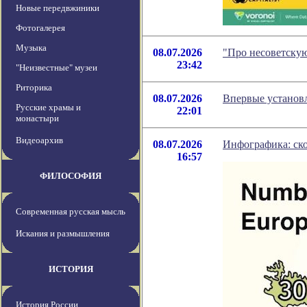
Новые передвжиники
Фотогалерея
Музыка
08.07.2026
"Про несоветску
23:42
"Неизвестные" музеи
Риторика
08.07.2026
Впервые установл
Русские храмы и
22:01
монастыри
Видеоархив
08.07.2026
Инфографика: ско
16:57
ФИЛОСОФИЯ
Современная русская мысль
Искания и размышления
ИСТОРИЯ
История России