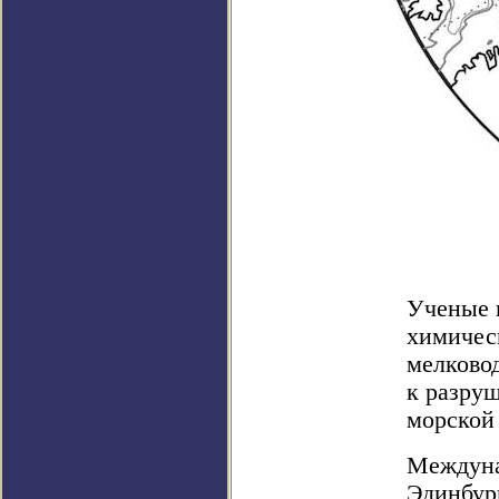
Ученые 
химичес
мелково
к разру
морской
Междуна
Эдинбур