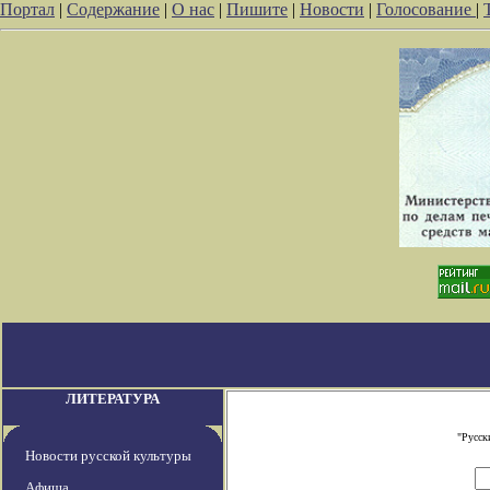
Портал
|
Содержание
|
О нас
|
Пишите
|
Новости
|
Голосование
|
ЛИТЕРАТУРА
"Русск
Новости русской культуры
Афиша