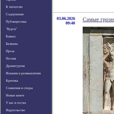
К читателю
Содержание
03.06.2026
Самые грозн
Публицистика
09:40
"Курск"
Кавказ
Балканы
Проза
Поэзия
Драматургия
Искания и размышления
Критика
Сомнения и споры
Новые книги
У нас в гостях
Издательство