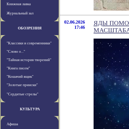
Книжная лавка
Журнальный зал
02.06.2026
ЯДЫ ПОМО
17:46
ОБОЗРЕНИЯ
МАСШТАБА
"Классики и современники"
"Слово о..."
"Тайная история творений"
"Книга писем"
"Кошачий ящик"
"Золотые прииски"
"Сердитые стрелы"
КУЛЬТУРА
Афиша