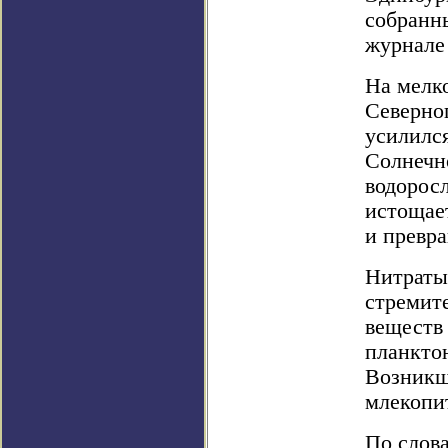
собранны
журнале 
На мелк
Северног
усилился
Солнечно
водоросл
истощае
и превра
Нитраты
стремит
веществ
планктон
Возникш
млекопи
По слова