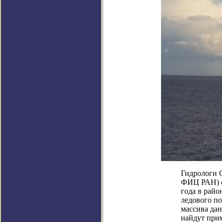
Гидрологи 
ФИЦ РАН) о
года в райо
ледового п
массива дан
найдут при