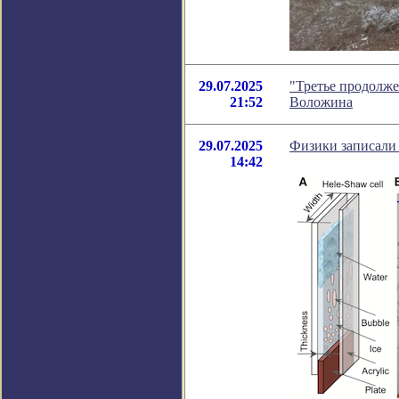
29.07.2025
"Третье продолже
21:52
Воложина
29.07.2025
Физики записали
14:42