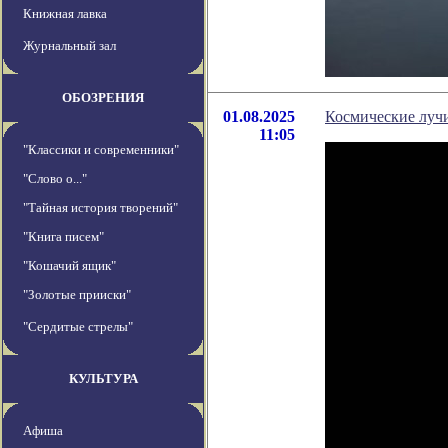
Книжная лавка
Журнальный зал
ОБОЗРЕНИЯ
01.08.2025
Космические луч
11:05
"Классики и современники"
"Слово о..."
"Тайная история творений"
"Книга писем"
"Кошачий ящик"
"Золотые прииски"
"Сердитые стрелы"
КУЛЬТУРА
Афиша