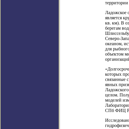
территории 
Ладожское о
является к
кв. км). В 
берегам вод
Шлиссельбу
Северо-Зап
океаном, и
для рыбног
объектом м
организаци
«Долгосроч
которых пр
связанные 
явных приз
Ладожского 
целом. Полу
моделей изм
Лаборатори
СПб ФИЦ РА
Исследовани
гидрофизич