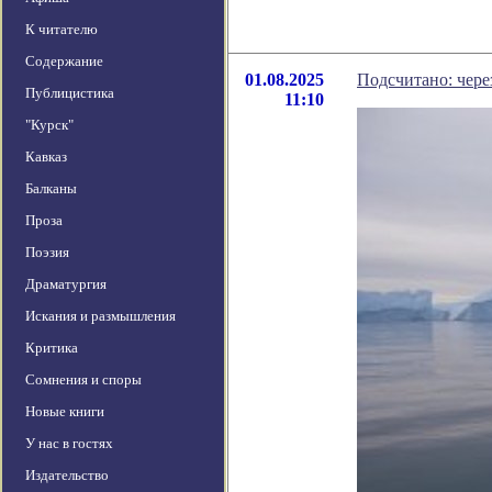
К читателю
Содержание
01.08.2025
Подсчитано: чере
Публицистика
11:10
"Курск"
Кавказ
Балканы
Проза
Поэзия
Драматургия
Искания и размышления
Критика
Сомнения и споры
Новые книги
У нас в гостях
Издательство