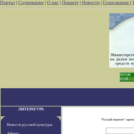
Портал
|
Содержание
|
О нас
|
Пишите
|
Новости
|
Голосование
|
ЛИТЕРАТУРА
"Русский переплет" заре
Новости русской культуры
Афиша