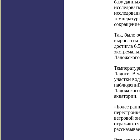
базу данных
исследовать
исследован
температур
сокращение
Так, было о
выросла на 
достигла 6,
экстремальн
Ладожского 
Температур
Ладоги. В ч
участки во
наблюдений
Ладожского
акватории.
«Более ранн
перестройк
ветровой эн
отражаются
рассказыва
Результаты 