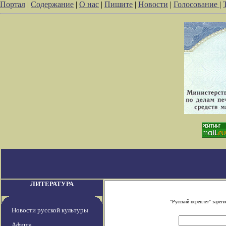
Портал
|
Содержание
|
О нас
|
Пишите
|
Новости
|
Голосование
|
ЛИТЕРАТУРА
"Русский переплет" заре
Новости русской культуры
Афиша