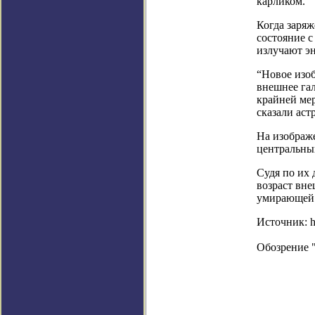
карликом.
Когда заряж
состояние с
излучают эн
“Новое изоб
внешнее гал
крайней мер
сказали аст
На изображ
центральны
Судя по их 
возраст вне
умирающей з
Источник: ht
Обозрение 