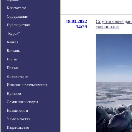
К читателю
Содержание
18.03.2022
Спутниковые данн
Публицистика
14:29
скоростью»
"Курск"
Кавказ
Балканы
Проза
Поэзия
Драматургия
Искания и размышления
Критика
Сомнения и споры
Новые книги
У нас в гостях
Издательство