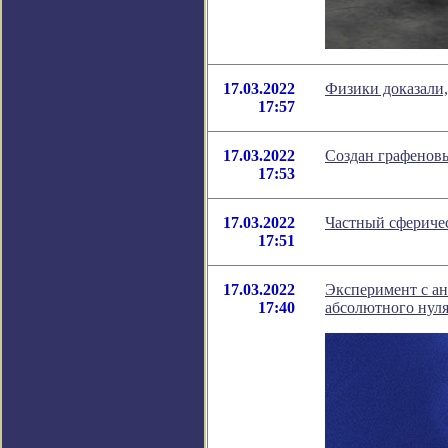
17.03.2022
Физики доказали,
17:57
17.03.2022
Создан графеновы
17:53
17.03.2022
Частный сферичес
17:51
17.03.2022
Эксперимент с ан
17:40
абсолютного нул