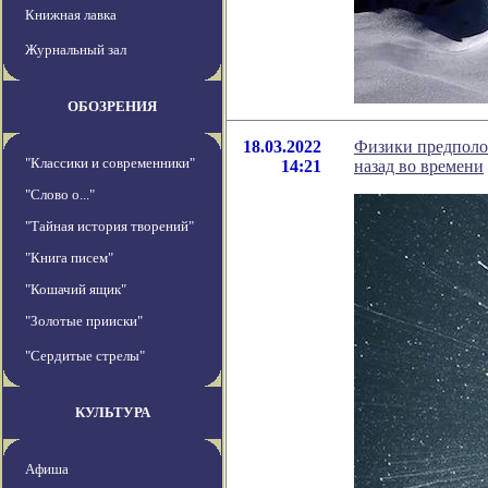
Книжная лавка
Журнальный зал
ОБОЗРЕНИЯ
18.03.2022
Физики предполо
"Классики и современники"
14:21
назад во времени
"Слово о..."
"Тайная история творений"
"Книга писем"
"Кошачий ящик"
"Золотые прииски"
"Сердитые стрелы"
КУЛЬТУРА
Афиша