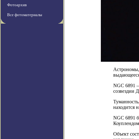
Фотоархив
Все фотоматериалы
Астрономы,
выдающееся
NGC 6891 – 
созвездии 
Туманность,
находится н
NGC 6891 б
Коуплендом
Объект сост