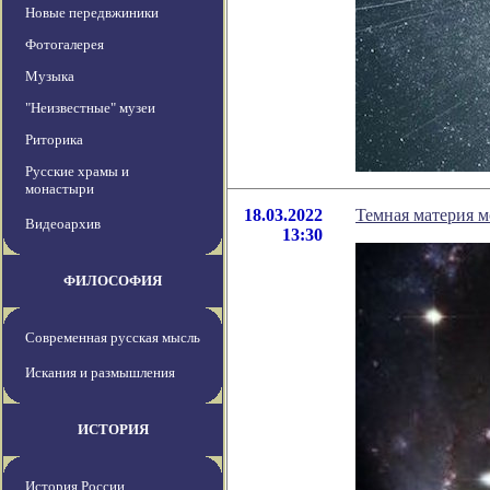
Новые передвжиники
Фотогалерея
Музыка
"Неизвестные" музеи
Риторика
Русские храмы и
монастыри
18.03.2022
Темная материя 
Видеоархив
13:30
ФИЛОСОФИЯ
Современная русская мысль
Искания и размышления
ИСТОРИЯ
История России