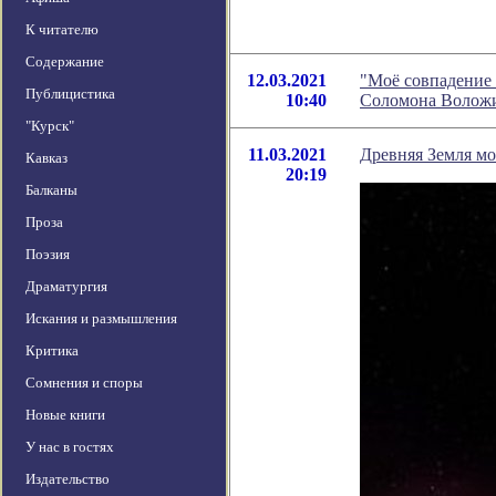
К читателю
Содержание
12.03.2021
"Моё совпадение 
Публицистика
10:40
Соломона Волож
"Курск"
11.03.2021
Древняя Земля м
Кавказ
20:19
Балканы
Проза
Поэзия
Драматургия
Искания и размышления
Критика
Сомнения и споры
Новые книги
У нас в гостях
Издательство