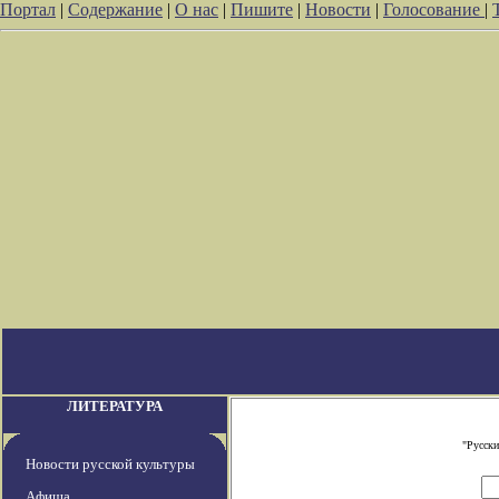
Портал
|
Содержание
|
О нас
|
Пишите
|
Новости
|
Голосование
|
ЛИТЕРАТУРА
"Русски
Новости русской культуры
Афиша