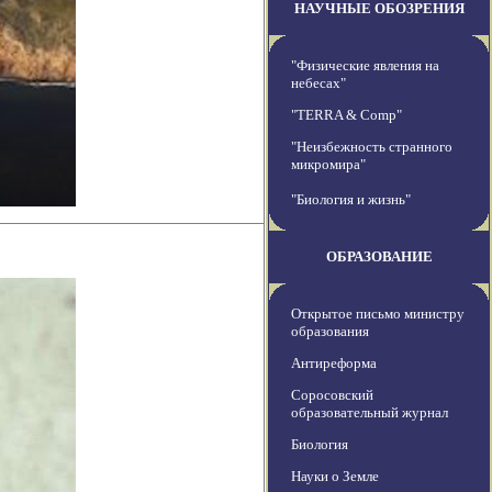
НАУЧНЫЕ ОБОЗРЕНИЯ
"Физические явления на
небесах"
"TERRA & Comp"
"Неизбежность странного
микромира"
"Биология и жизнь"
ОБРАЗОВАНИЕ
Открытое письмо министру
образования
Антиреформа
Соросовский
образовательный журнал
Биология
Науки о Земле