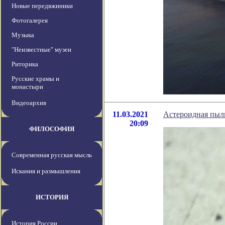
Новые передвжиники
Фотогалерея
Музыка
"Неизвестные" музеи
Риторика
Русские храмы и
монастыри
Видеоархив
11.03.2021
Астероидная пыл
20:09
ФИЛОСОФИЯ
Современная русская мысль
Искания и размышления
ИСТОРИЯ
История России