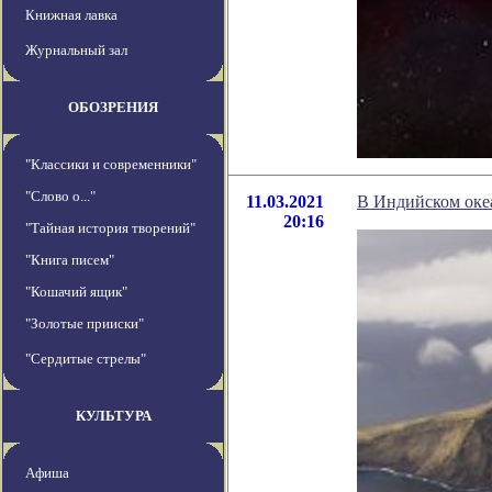
Книжная лавка
Журнальный зал
ОБОЗРЕНИЯ
"Классики и современники"
"Слово о..."
11.03.2021
В Индийском оке
20:16
"Тайная история творений"
"Книга писем"
"Кошачий ящик"
"Золотые прииски"
"Сердитые стрелы"
КУЛЬТУРА
Афиша