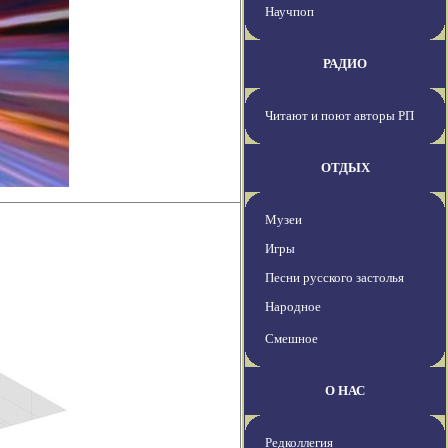
Научпоп
РАДИО
Читают и поют авторы РП
ОТДЫХ
Музеи
Игры
Песни русского застолья
Народное
Смешное
О НАС
Редколлегия