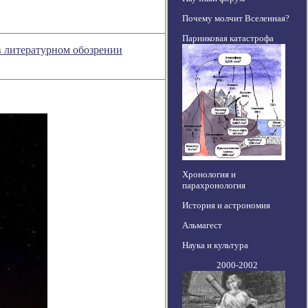
Почему молчит Вселенная?
Парниковая катастрофа
в литературном обозрении
Хронология и
парахронология
История и астрономия
Альмагест
Наука и культура
2000-2002