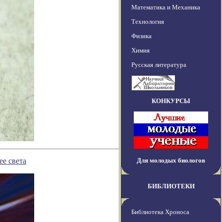
Математика и Механика
Технология
Физика
Химия
Русская литература
КОНКУРСЫ
е света
Для молодых биологов
БИБЛИОТЕКИ
Библиотека Хроноса