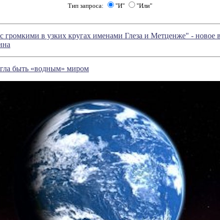
Тип запроса:
"И"
"Или"
с громкими в узких кругах именами Глеза и Метценже" - новое 
ина
огла быть «водным» миром