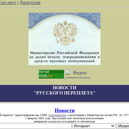
Топ-лист
|
Дискуссия
НОВОСТИ
"РУССКОГО ПЕРЕПЛЕТА"
Новости
й переплет" зарегистрирован как СМИ.
Свидетельство
о регистрации в Министерстве печати РФ: Эл. #77
5 февраля 2001 года. При полном или частичном использовании
материалов ссылка на www.pereplet.ru обязательна.