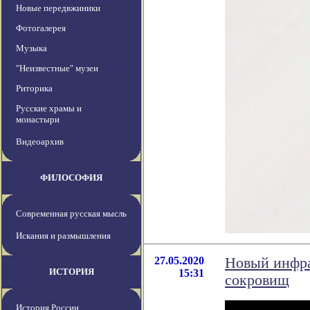
Новые передвжиники
Фотогалерея
Музыка
"Неизвестные" музеи
Риторика
Русские храмы и
монастыри
Видеоархив
ФИЛОСОФИЯ
Современная русская мысль
Искания и размышления
27.05.2020
Новый инфра
ИСТОРИЯ
15:31
сокровищ
История России