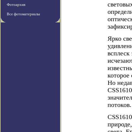
световых
Фотоархив
определи
Все фотоматериалы
оптичес
зафикси
Ярко св
удивлен
всплеск 
исчезают
известн
которое
Но неда
CSS16101
значител
потоков.
CSS16101
природе,
света. 