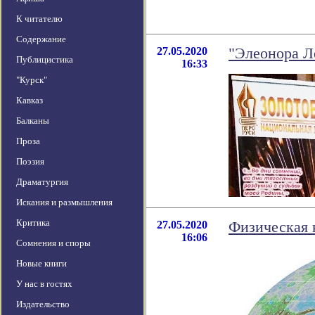
К читателю
Содержание
27.05.2020
"Элеонора Л
Публицистика
16:33
"Курск"
Кавказ
Балканы
Проза
Поэзия
Драматургия
Искания и размышления
Критика
27.05.2020
Физическая 
16:06
Сомнения и споры
Новые книги
У нас в гостях
Издательство