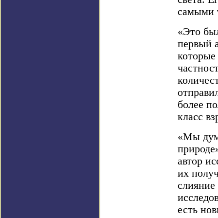
самыми 
«Это был
первый а
которые 
частнос
количес
отправил
более по
класс в
«Мы дум
природе»
автор ис
их получ
слияние
исследов
есть нов