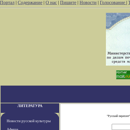
Портал
|
Содержание
|
О нас
|
Пишите
|
Новости
|
Голосование
|
ЛИТЕРАТУРА
"Русский переплет
Новости русской культуры
Афиша