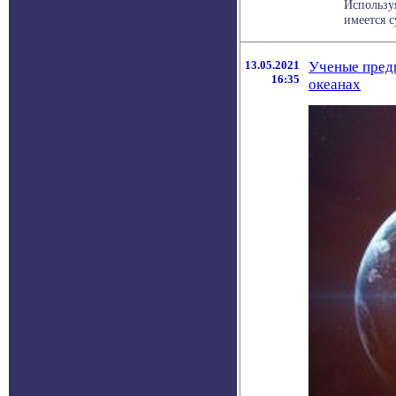
Использу
имеется 
13.05.2021
Ученые предп
16:35
океанах