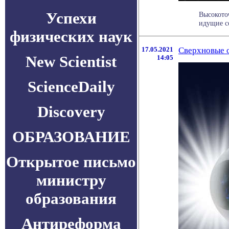
Успехи
Высокото
идущие со
физических наук
17.05.2021
Сверхновые 
New Scientist
14:05
ScienceDaily
Discovery
ОБРАЗОВАНИЕ
Открытое письмо
министру
образования
Антиреформа