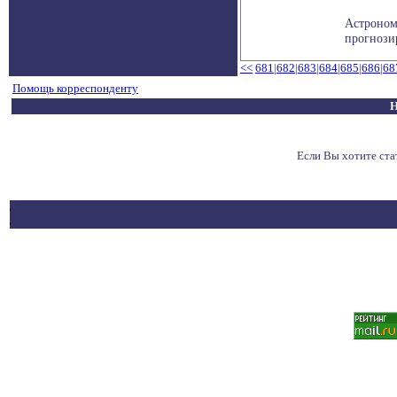
Астроном
прогнози
<<
681
|
682
|
683
|
684
|
685
|
686
|
68
Помощь корреспонденту
Н
Если Вы хотите ст