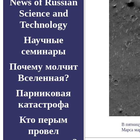
News of Russian
Science and
Technology
Научные
семинары
Почему молчит
Вселенная?
Парниковая
катастрофа
Кто перым
В пятниц
провел
Марса ма