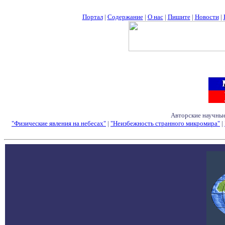
Портал
|
Содержание
|
О нас
|
Пишите
|
Новости
|
Авторские научные
"Физические явления на небесах"
|
"Неизбежность странного микромира"
|
Семинары - Конфе