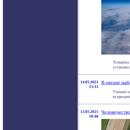
Толщина 
установил
14.05.2021
В океане най
15:33
Ученые н
встречают
13.05.2021
Человечество
18:40