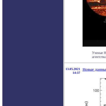
Ученые Н
агентства
13.05.2021
Новые данны
14:37