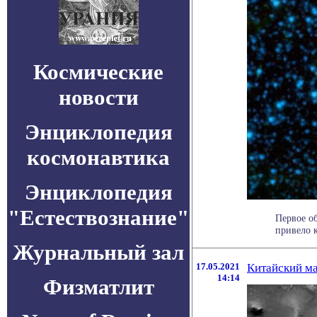
Космические
новости
Энциклопедия
космонавтика
Энциклопедия
"Естествознание"
Первое о
привело 
Журнальный зал
17.05.2021
Китайский ма
14:14
Физматлит