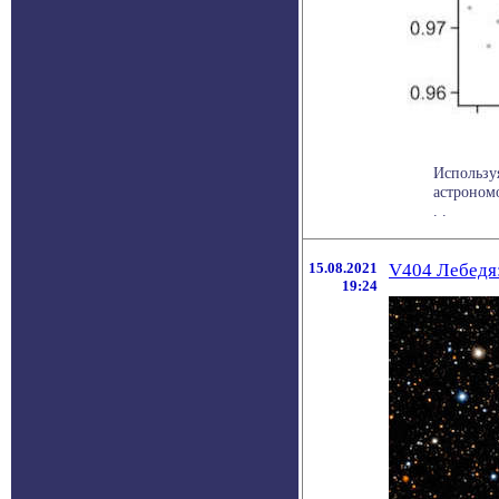
Используя
астроном
. .
15.08.2021
V404 Лебедя:
19:24