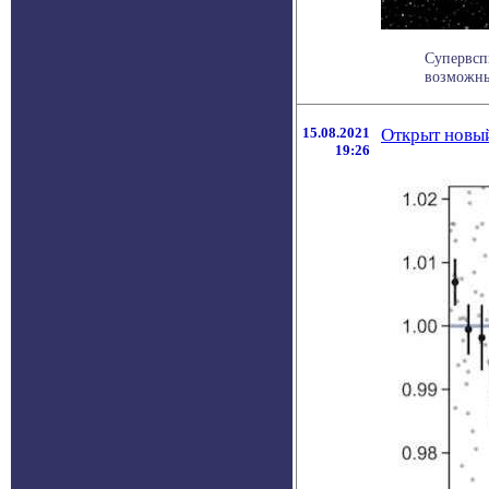
Супервсп
возможны
15.08.2021
Открыт новы
19:26