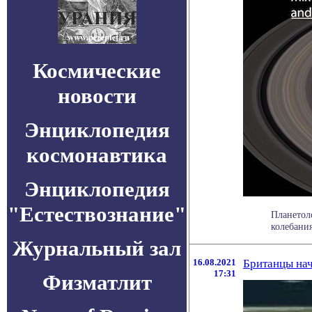
Космические
новости
Энциклопедия
космонавтика
Энциклопедия
"Естествознание"
Планетол
колебания
Журнальный зал
16.08.2021
Британцы нач
17:31
Физматлит