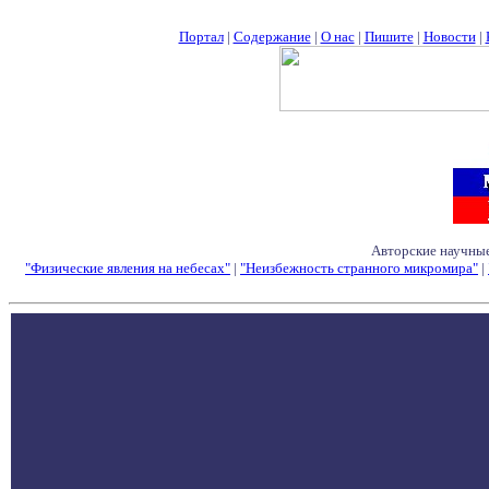
Портал
|
Содержание
|
О нас
|
Пишите
|
Новости
|
Авторские научные
"Физические явления на небесах"
|
"Неизбежность странного микромира"
|
Семинары - Конфе