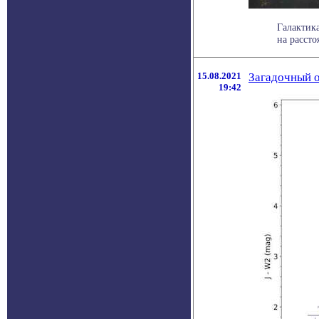
Галактик
на рассто
15.08.2021
Загадочный о
19:42