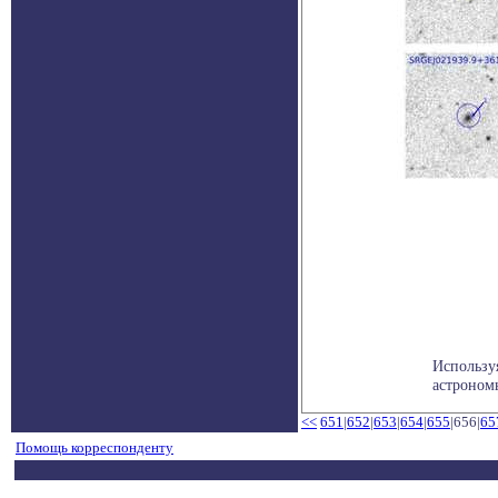
Использу
астроном
<<
651
|
652
|
653
|
654
|
655
|656|
65
Помощь корреспонденту