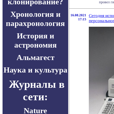
клонирование?
провел ги
Хронология и
16.08.2021
Сегодня испо
17:15
персонально
парахронология
История и
астрономия
Альмагест
Наука и культура
Журналы в
сети:
Nature