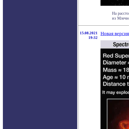
На расст
из Млечно
15.08.2021
Новая версия
19:32