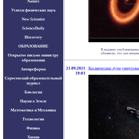
Nature
Успехи физических наук
New Scientist
ScienceDaily
Discovery
ОБРАЗОВАНИЕ
В недавно опубликованн
объявили, что они впервые
Открытое письмо министру
образования
21.09.2021
Космические лучи уничтожа
Антиреформа
19:03
Соросовский образовательный
журнал
Биология
Науки о Земле
Математика и Механика
Технология
Физика
Химия