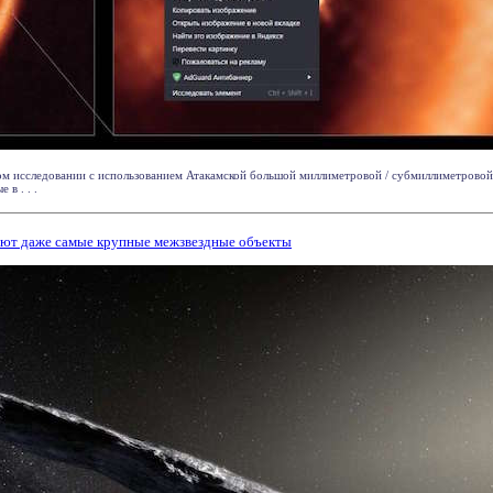
ом исследовании с использованием Атакамской большой миллиметровой / субмиллиметров
 в . . .
ют даже самые крупные межзвездные объекты