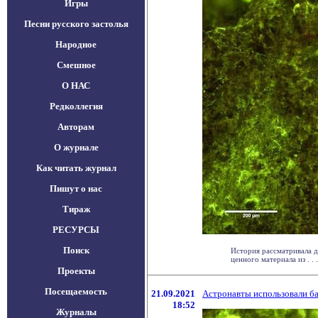
Игры
Песни русского застолья
Народное
Смешное
О НАС
Редколлегия
Авторам
О журнале
Как читать журнал
Пишут о нас
Тираж
РЕСУРСЫ
Поиск
История рассматривала д
ценного материала из . . .
Проекты
Посещаемость
21.09.2021
Астронавты использовали ба
18:52
Журналы