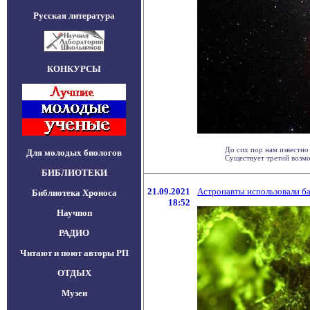
Русская литература
КОНКУРСЫ
До сих пор нам известно
Для молодых биологов
Существует третий возмож
БИБЛИОТЕКИ
21.09.2021
Астронавты использовали ба
Библиотека Хроноса
18:52
Научпоп
РАДИО
Читают и поют авторы РП
ОТДЫХ
Музеи