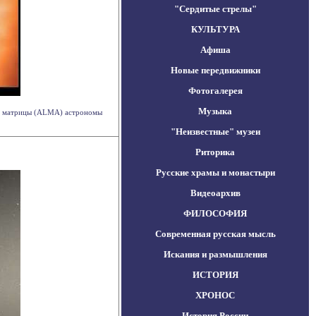
"Сердитые стрелы"
КУЛЬТУРА
Афиша
Новые передвижники
Фотогалерея
Музыка
ой матрицы (ALMA) астрономы
"Неизвестные" музеи
Риторика
Русские храмы и монастыри
Видеоархив
ФИЛОСОФИЯ
Современная русская мысль
Искания и размышления
ИСТОРИЯ
ХРОНОС
История России