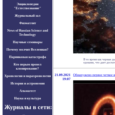
Энциклопедия
"Естествознание"
Журнальный зал
Физматлит
News of Russian Science and
Technology
Научные семинары
Почему молчит Вселенная?
Парниковая катастрофа
В то время как черные д
едоками, что дает достато
Кто перым провел
клонирование?
21.09.2021
Обнаружено первое четкое 
Хронология и парахронология
19:07
История и астрономия
Альмагест
Наука и культура
Журналы в сети: