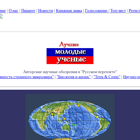
ние
|
О нас
|
Пишите
|
Новости
|
Книжная лавка
|
Голосование
|
Топ-лист
|
Регис
Авторские научные обозрения в "Русском переплете"
жность странного микромира"
|
"Биология и жизнь"
|
"Terra & Comp"
|
Научно-п
Семинары - Конференции - Симпозиумы - Конкурсы