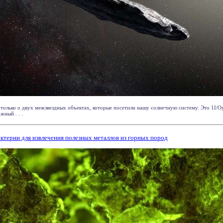
 только о двух межзвездных объектах, которые посетили нашу солнечную систему. Это 1I/О
ный . . .
ктерии для извлечения полезных металлов из горных пород