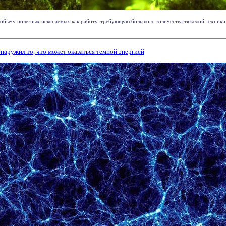
обычу полезных ископаемых как работу, требующую большого количества тяжелой техники 
наружил то, что может оказаться темной энергией