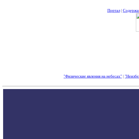
Портал
|
Содержа
"Физические явления на небесах"
|
"Неизбе