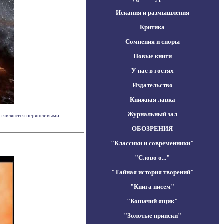
Искания и размышления
Критика
Сомнения и споры
Новые книги
У нас в гостях
Издательство
Книжная лавка
Журнальный зал
ба являются неряшливыми
ОБОЗРЕНИЯ
"Классики и современники"
"Слово о..."
"Тайная история творений"
"Книга писем"
"Кошачий ящик"
"Золотые прииски"