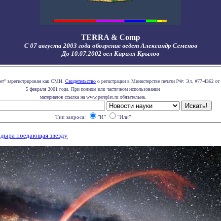
TERRA & Comp
С 07 августа 2003 года обозрение ведет Александр Семенов
До 10.07.2002 вел Кирилл Крылов
лет" зарегистрирован как СМИ.
Свидетельство
о регистрации в Министерстве печати РФ: Эл. #77-4362 от
5 февраля 2001 года. При полном или частичном использовании
материалов ссылка на www.pereplet.ru обязательна.
Тип запроса:
"И"
"Или"
я дыра поедающая звезду