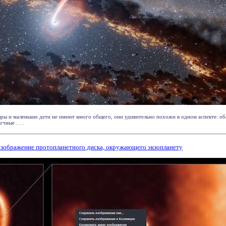
ыры и маленькие дети не имеют много общего, они удивительно похожи в одном аспекте: о
чные . . .
изображение протопланетного диска, окружающего экзопланету