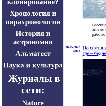
клонирование?
Хронология и
парахронология
Российс
долгого
История и
работе, 
астрономия
06.05.2022
По спутник
22:02
Альмагест
где – бедн
Наука и культура
Журналы в
сети:
Nature