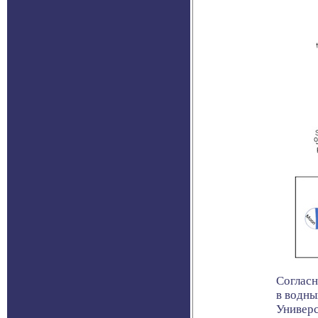
Согласн
в водны
Универси