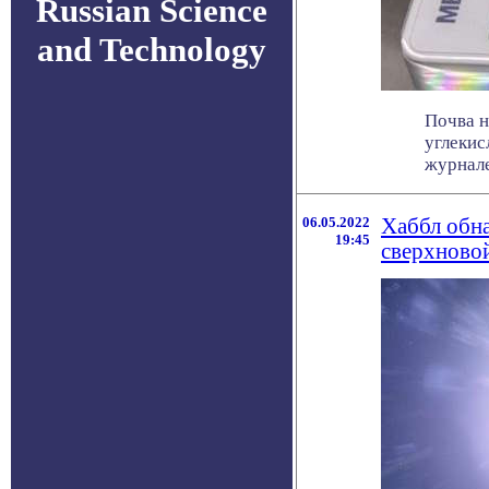
Russian Science
and Technology
Почва н
углекис
журнале 
06.05.2022
Хаббл обн
19:45
сверхново