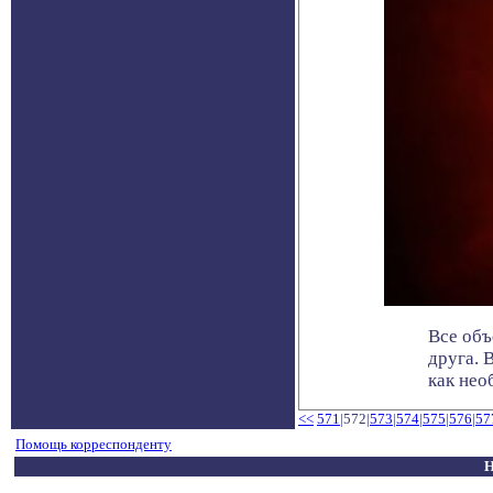
Все объ
друга. 
как необ
<<
571
|572|
573
|
574
|
575
|
576
|
57
Помощь корреспонденту
Н