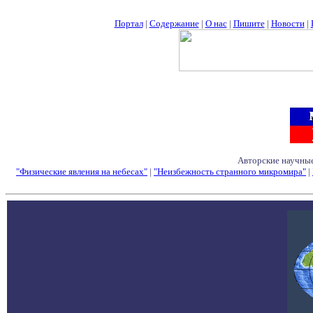
Портал
|
Содержание
|
О нас
|
Пишите
|
Новости
|
Авторские научные
"Физические явления на небесах"
|
"Неизбежность странного микромира"
|
Семинары - Конфе