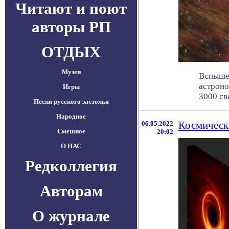
Читают и поют
авторы РП
ОТДЫХ
Музеи
Вспышеч
астроно
Игры
3000 све
Песни русского застолья
Народное
06.05.2022
Космическ
Смешное
20:02
О НАС
Редколлегия
Авторам
О журнале