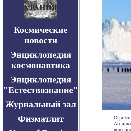
Космические
новости
Энциклопедия
космонавтика
Энциклопедия
"Естествознание"
Журнальный зал
Физматлит
Огромн
Антаркт
вниз бол