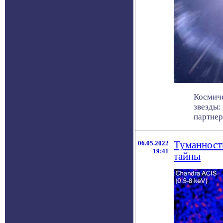
Космиче
звезды:
партнера
06.05.2022
Туманность
19:41
тайны