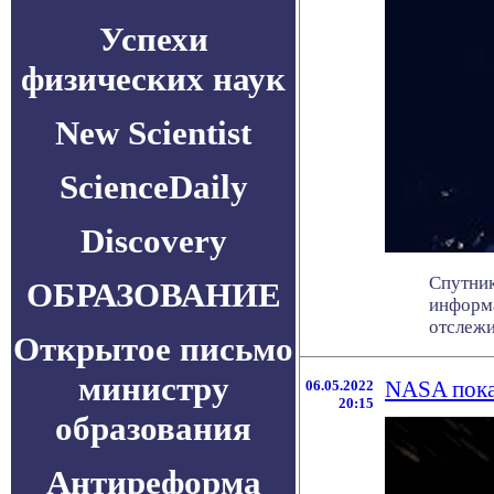
Успехи
физических наук
New Scientist
ScienceDaily
Discovery
Спутник
ОБРАЗОВАНИЕ
информа
отслежив
Открытое письмо
министру
06.05.2022
NASA пока
20:15
образования
Антиреформа