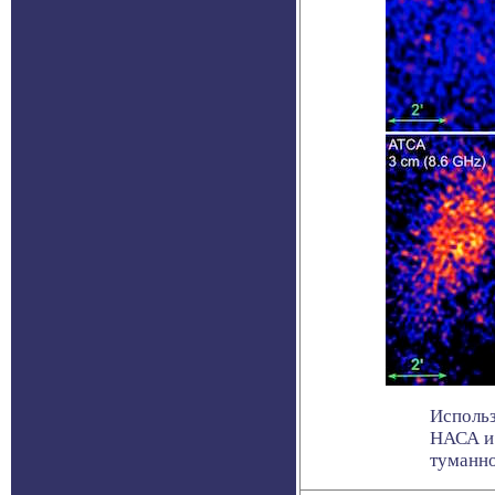
Использ
НАСА и 
туманнос