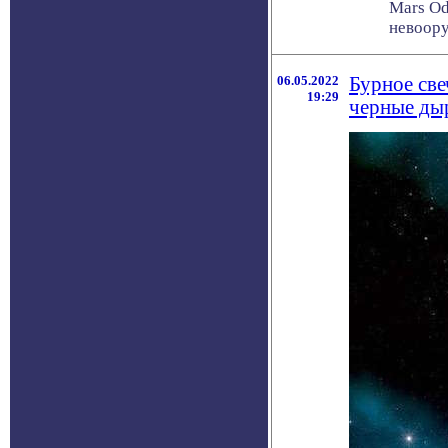
Mars Od
невоору
06.05.2022
Бурное све
19:29
черные ды