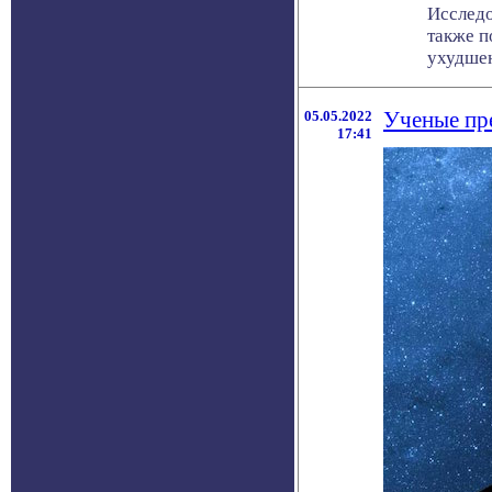
Исследо
также п
ухудшени
05.05.2022
Ученые пре
17:41