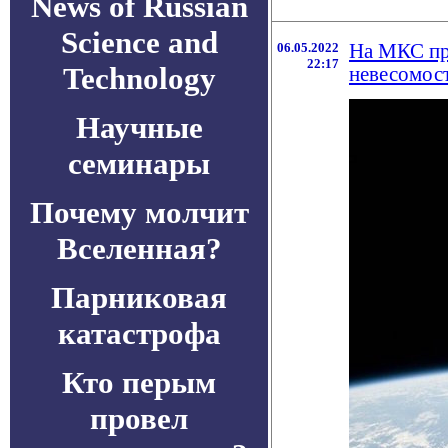
News of Russian
Science and
06.05.2022
На МКС про
22:17
Technology
невесомос
Научные
семинары
Почему молчит
Вселенная?
Парниковая
катастрофа
Кто перым
провел