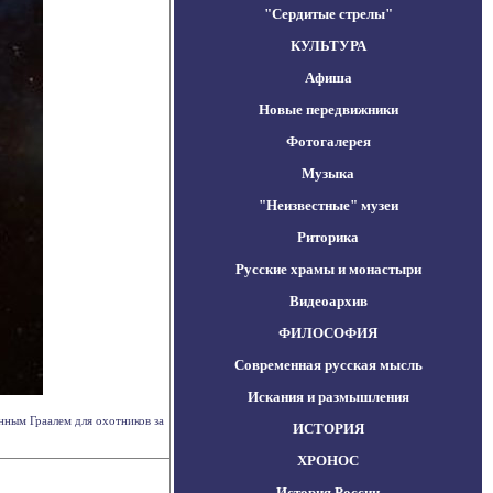
"Сердитые стрелы"
КУЛЬТУРА
Афиша
Новые передвижники
Фотогалерея
Музыка
"Неизвестные" музеи
Риторика
Русские храмы и монастыри
Видеоархив
ФИЛОСОФИЯ
Современная русская мысль
Искания и размышления
нным Граалем для охотников за
ИСТОРИЯ
ХРОНОС
История России