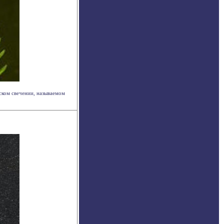
еском свечении, называемом