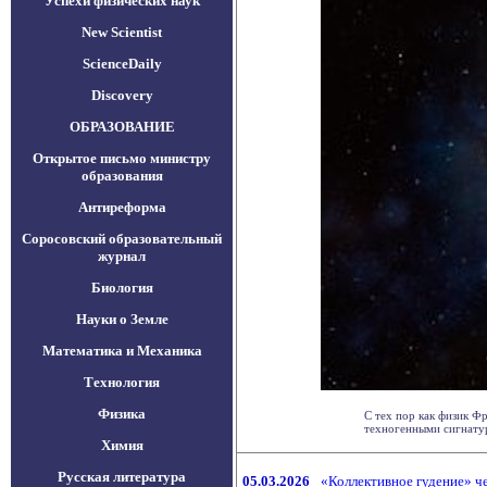
Успехи физических наук
New Scientist
ScienceDaily
Discovery
ОБРАЗОВАНИЕ
Открытое письмо министру
образования
Антиреформа
Соросовский образовательный
журнал
Биология
Науки о Земле
Математика и Механика
Технология
Физика
С тех пор как физик Ф
техногенными сигнатура
Химия
Русская литература
05.03.2026
«Коллективное гудение» 