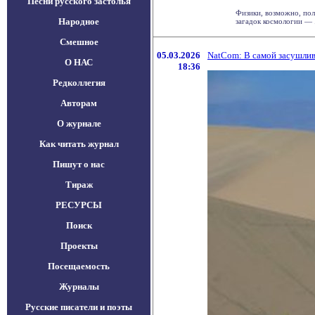
Песни русского застолья
Физики, возможно, по
Народное
загадок космологии — . 
Смешное
05.03.2026
NatCom: В самой засушли
О НАС
18:36
Редколлегия
Авторам
О журнале
Как читать журнал
Пишут о нас
Тираж
РЕСУРСЫ
Поиск
Проекты
Посещаемость
Журналы
Русские писатели и поэты