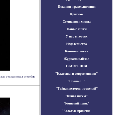
Искания и размышления
Критика
Сомнения и споры
Новые книги
У нас в гостях
Издательство
Книжная лавка
Журнальный зал
ОБОЗРЕНИЯ
"Классики и современники"
наша родная звезда способна
"Слово о..."
"Тайная история творений"
"Книга писем"
"Кошачий ящик"
"Золотые прииски"