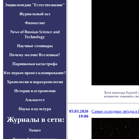
Энциклопедия "Естествознание"
Журнальный зал
Физматлит
News of Russian Science and
Technology
Научные семинары
Почему молчит Вселенная?
Парниковая катастрофа
Кто перым провел клонирование?
Хронология и парахронология
История и астрономия
Хотя периоды бурной а
незаметно изменять свою
Альмагест
Наука и культура
05.03.2026
Самые холодные звёзды в 
19:06
Журналы в сети:
Nature