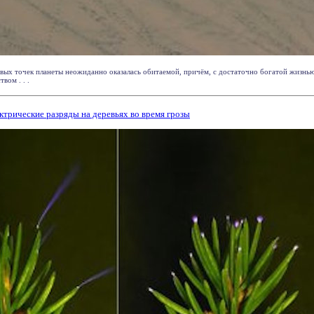
ивых точек планеты неожиданно оказалась обитаемой, причём, с достаточно богатой жиз
вом . . .
ктрические разряды на деревьях во время грозы