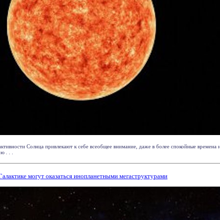
ктивности Солнца привлекают к себе всеобщее внимание, даже в более спокойные времена 
 . . .
Галактике могут оказаться инопланетными мегаструктурами