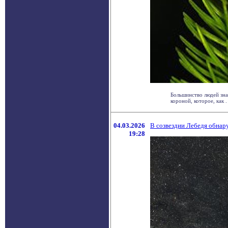
Большинство людей зна
короной, которое, как . 
04.03.2026
В созвездии Лебедя обнар
19:28