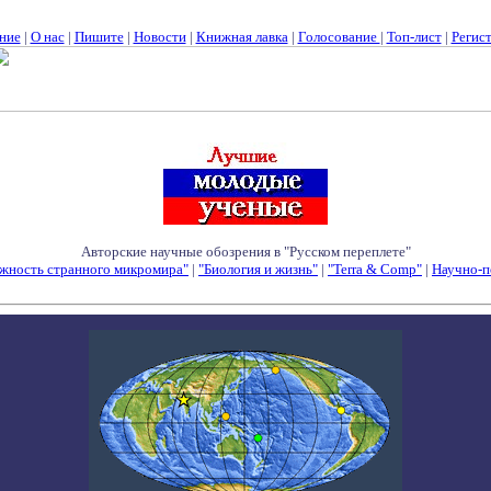
ние
|
О нас
|
Пишите
|
Новости
|
Книжная лавка
|
Голосование
|
Топ-лист
|
Регис
Авторские научные обозрения в "Русском переплете"
жность странного микромира"
|
"Биология и жизнь"
|
"Terra & Comp"
|
Научно-п
Семинары - Конференции - Симпозиумы - Конкурсы