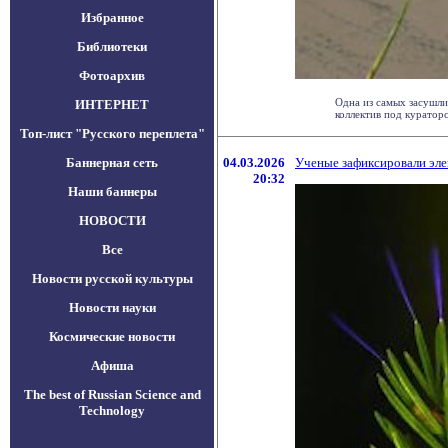
Избранное
Библиотеки
Фотоархив
Одна из самых засушл
ИНТЕРНЕТ
коллектив под кураторст
Топ-лист "Русского переплета"
Баннерная сеть
04.03.2026
Ученые зафиксировали эле
20:32
Наши баннеры
НОВОСТИ
Все
Новости русской культуры
Новости науки
Космические новости
Афиша
The best of Russian Science and
Technology