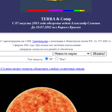
TERRA & Comp
С 07 августа 2003 года обозрение ведет Александр Семенов
До 10.07.2002 вел Кирилл Крылов
ет" зарегистрирован как СМИ.
Свидетельство
о регистрации в Министерстве печати РФ: Эл. #77-4362 от
5 февраля 2001 года. При полном или частичном использовании
материалов ссылка на www.pereplet.ru обязательна.
Тип запроса:
"И"
"Или"
и Солнца может помочь объяснить слабые солнечные циклы