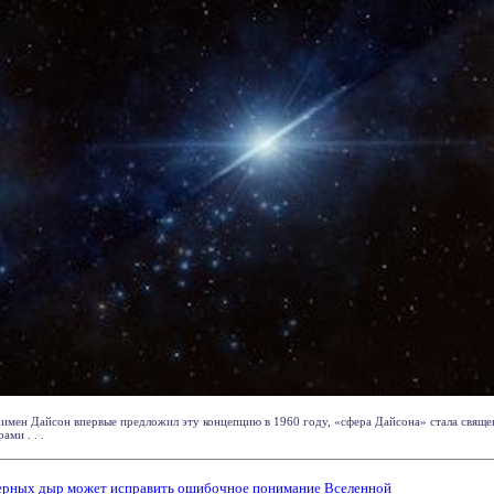
римен Дайсон впервые предложил эту концепцию в 1960 году, «сфера Дайсона» стала свяще
ми . . .
черных дыр может исправить ошибочное понимание Вселенной