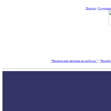
Портал
|
Содержа
"Физические явления на небесах"
|
"Неизбе