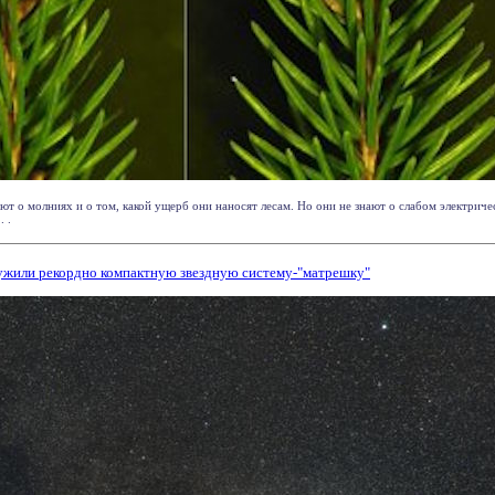
ют о молниях и о том, какой ущерб они наносят лесам. Но они не знают о слабом электрич
. .
ужили рекордно компактную звездную систему-"матрешку"