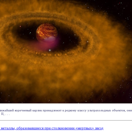
лижайший коричневый карлик принадлежит к редкому классу ультрахолодных объектов, они 
I, . . .
металлы, образовавшиеся при столкновении «мертвых» звезд