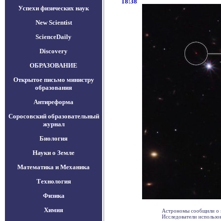
18:38
Успехи физических наук
New Scientist
ScienceDaily
Discovery
ОБРАЗОВАНИЕ
Открытое письмо министру
образования
Антиреформа
Соросовский образовательный
журнал
Биология
Науки о Земле
Математика и Механика
Технология
Физика
Химия
Астрономы сообщили о п
Исследователи использова