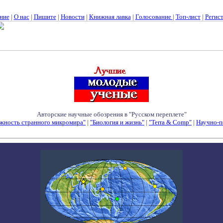
ние
|
О нас
|
Пишите
|
Новости
|
Книжная лавка
|
Голосование
|
Топ-лист
|
Регис
Авторские научные обозрения в "Русском переплете"
жность странного микромира"
|
"Биология и жизнь"
|
"Terra & Comp"
|
Научно-п
Семинары - Конференции - Симпозиумы - Конкурсы