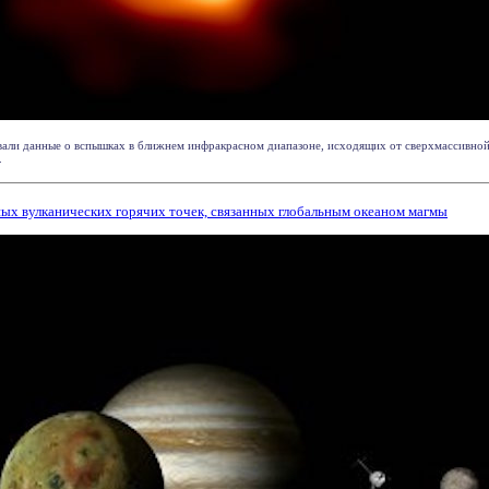
вали данные о вспышках в ближнем инфракрасном диапазоне, исходящих от сверхмассивно
.
ных вулканических горячих точек, связанных глобальным океаном магмы