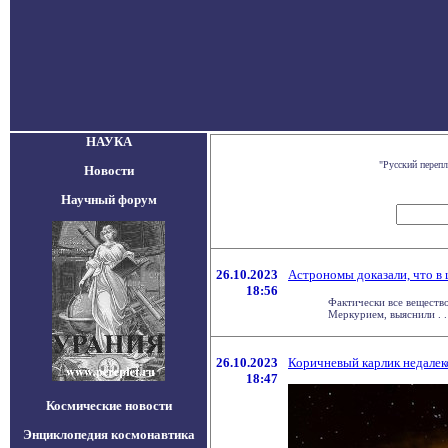
НАУКА
"Русский переп
Новости
Научный форум
26.10.2023
Астрономы доказали, что в 
18:56
Фактически все веществ
Меркурием, выяснили . . 
26.10.2023
Коричневый карлик недалеко
18:47
Космические новости
Энциклопедия космонавтика