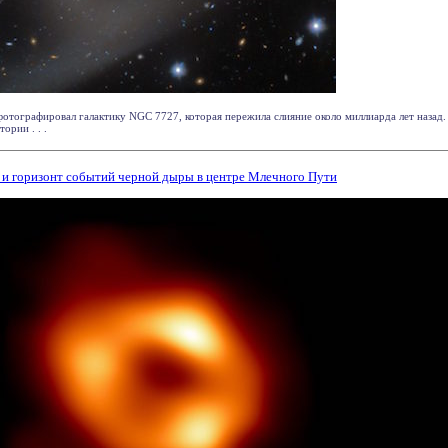
отографировал галактику NGC 7727, которая пережила слияние около миллиарда лет назад.
ории . . .
и горизонт событий черной дыры в центре Млечного Пути