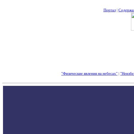
Портал
|
Содержа
"Физические явления на небесах"
|
"Неизбе