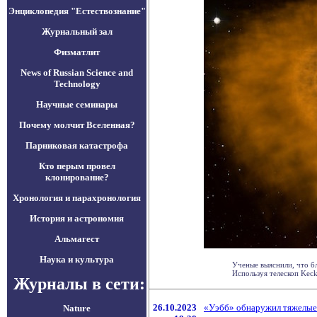
Энциклопедия "Естествознание"
Журнальный зал
Физматлит
News of Russian Science and
Technology
Научные семинары
Почему молчит Вселенная?
Парниковая катастрофа
Кто перым провел
клонирование?
Хронология и парахронология
История и астрономия
Альмагест
Наука и культура
Ученые выяснили, что б
Используя телескоп Keck I
Журналы в сети:
26.10.2023
«Уэбб» обнаружил тяжелые 
Nature