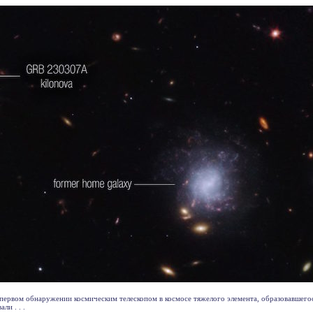
ервом обнаружении космическим телескопом в космосе тяжелого элемента, образовавшегос
ли . . .