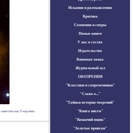
Искания и размышления
Критика
Сомнения и споры
Новые книги
У нас в гостях
Издательство
Книжная лавка
Журнальный зал
ОБОЗРЕНИЯ
"Классики и современники"
"Слово о..."
"Тайная история творений"
"Книга писем"
известны как Y-карлики.
"Кошачий ящик"
"Золотые прииски"