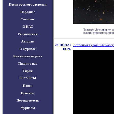
Песни русского застолья
Народное
Смешное
О НАС
Телескоп Джемини юг сф
южный телескоп обсерват
Редколлегия
Авторам
26.10.2023
Астрономы уточнили массу 
О журнале
18:26
Как читать журнал
Пишут о нас
Тираж
РЕСУРСЫ
Поиск
Проекты
Посещаемость
Журналы