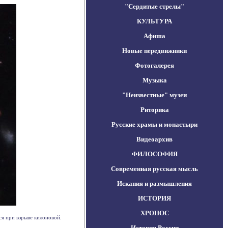
"Сердитые стрелы"
КУЛЬТУРА
Афиша
Новые передвижники
Фотогалерея
Музыка
"Неизвестные" музеи
Риторика
Русские храмы и монастыри
Видеоархив
ФИЛОСОФИЯ
Современная русская мысль
Искания и размышления
ИСТОРИЯ
ХРОНОС
я при взрыве килоновой.
История России