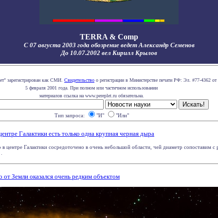
TERRA & Comp
С 07 августа 2003 года обозрение ведет Александр Семенов
До 10.07.2002 вел Кирилл Крылов
лет" зарегистрирован как СМИ.
Свидетельство
о регистрации в Министерстве печати РФ: Эл. #77-4362 от
5 февраля 2001 года. При полном или частичном использовании
материалов ссылка на www.pereplet.ru обязательна.
Тип запроса:
"И"
"Или"
центре Галактики есть только одна крупная черная дыра
о в центре Галактики сосредоточено в очень небольшой области, чей диаметр сопоставим с
.
 от Земли оказался очень редким объектом