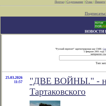
Портал
|
Содержание
|
О нас
|
Пишите
Подписатьс
НОВОСТИ 
"Русский переплет" зарегистрирован как СМИ.
Св
5 февраля 2001 года.
материалов ссы
Тип за
25.03.2026
"ДВЕ ВОЙНЫ." - н
11:57
Тартаковского