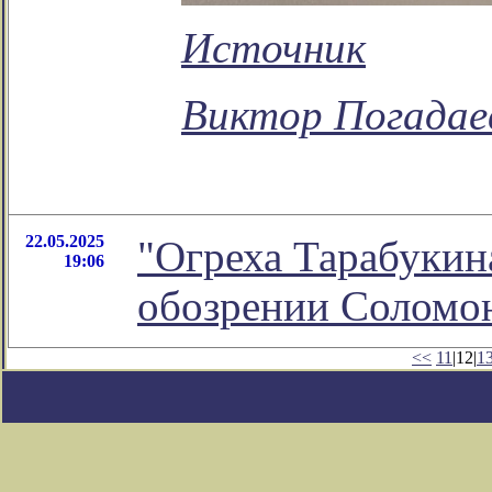
Источник
Виктор Погадае
22.05.2025
"Огреха Тарабукина
19:06
обозрении Соломо
<<
11
|12|
1