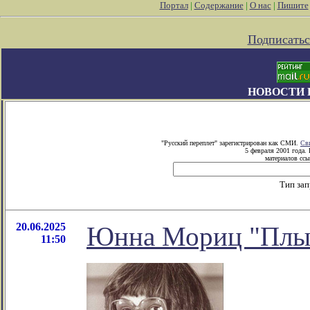
Портал
|
Содержание
|
О нас
|
Пишите
Подписатьс
НОВОСТИ 
"Русский переплет" зарегистрирован как СМИ.
Св
5 февраля 2001 года.
материалов ссы
Тип за
20.06.2025
Юнна Мориц "Плыв
11:50